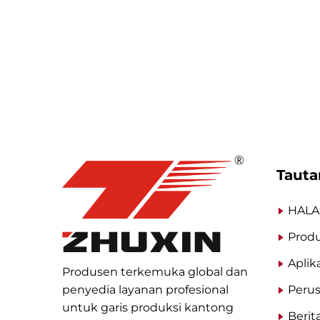
Tauta
HALA
Prod
Aplik
Produsen terkemuka global dan
penyedia layanan profesional
Peru
untuk garis produksi kantong
Berit