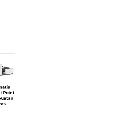
matis
i Point
buatan
tas