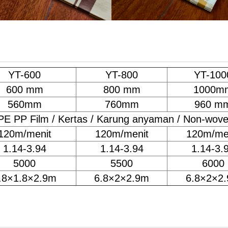
YT-600
YT-800
YT-100
600 mm
800 mm
1000m
560mm
760mm
960 m
PE PP Film / Kertas / Karung anyaman / Non-wov
120m/menit
120m/menit
120m/me
1.14-3.94
1.14-3.94
1.14-3.
5000
5500
6000
.8×1.8×2.9m
6.8×2×2.9m
6.8×2×2