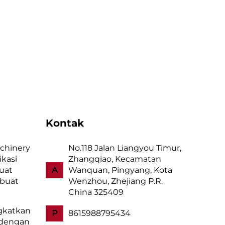
Kontak
chinery
No.118 Jalan Liangyou Timur,
ikasi
Zhangqiao, Kecamatan
uat
A
Wanquan, Pingyang, Kota
mbuat
Wenzhou, Zhejiang P.R.
China 325409
gkatkan
P
8615988795434
 dengan