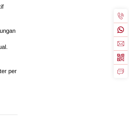
if
lungan
al.
ter per