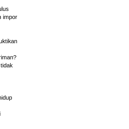
ulus
n impor
uktikan
riman?
tidak
hidup
i