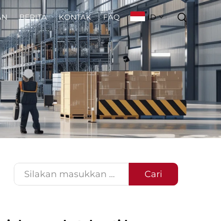
ID
AN
BERITA
KONTAK
FAQ
Cari