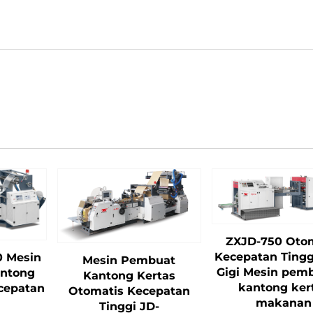
ZXJD-750 Oto
Kecepatan Tingg
0 Mesin
Mesin Pembuat
Gigi Mesin pem
ntong
Kantong Kertas
kantong ker
cepatan
Otomatis Kecepatan
makanan
Tinggi JD-