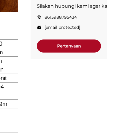
Silakan hubungi kami agar kami dapat 
8615988795434
[email protected]
0
Pertanyaan
m
m
en
nit
94
.9m