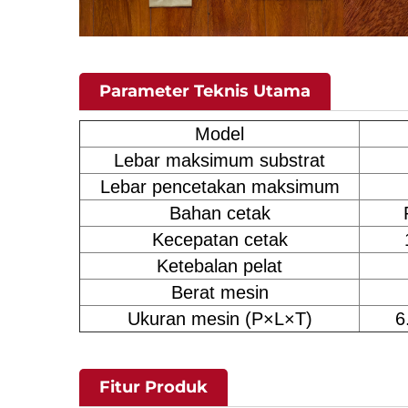
Parameter Teknis Utama
Model
Lebar maksimum substrat
Lebar pencetakan maksimum
Bahan cetak
Kecepatan cetak
Ketebalan pelat
Berat mesin
Ukuran mesin (P×L×T)
6
Fitur Produk