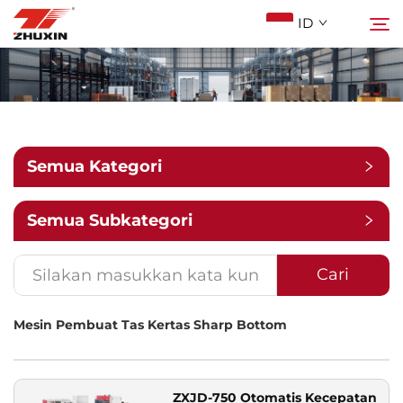
ID
Produk
Cari
Aplikasi
Semua Kategori
Perusahaan
Semua Subkategori
Berita
Cari
Mesin Pembuat Tas Kertas Sharp Bottom
Kontak
FAQ
ZXJD-750 Otomatis Kecepatan