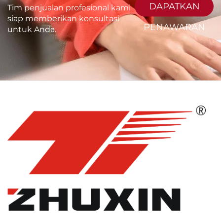
DAPATKAN
Tim penjualan profesional kami
siap memberikan konsultasi
PENAWARAN
untuk Anda.