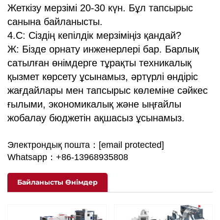
Жеткізу мерзімі 20-30 күн. Бұл тапсырыс
санына байланысты.
4.С: Сіздің кепілдік мерзіміңіз қандай?
Ж: Бізде орнату инженерлері бар. Барлық
сатылған өнімдерге тұрақты техникалық
қызмет көрсету ұсынамыз, әртүрлі өндіріс
жағдайлары мен тапсырыс көлеміне сәйкес
ғылыми, экономикалық және ыңғайлы
жобалау бюджетін ақшасыз ұсынамыз.
Электрондық пошта：
[email protected]
Whatsapp：+86-13968935808
Байланысты Өнімдер