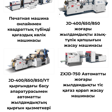
Печатная машина
JD-400/650/850
онлайнмен
жоғары
квадраттық түбінді
жылдамдықты азық-
қағаздық көлік
түлік қапшығын
машинасы
жасау машинасы
ZXJD-750 Автоматты
жоғары
JD-400/650/850/YT
жылдамдықты тіс
қырғындағы басу
қағаз қорап жасау
апаратурасымен
машинасы
автоматты
жылдамдықтың
қырғын қызметкері