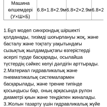
Машина
өлшемдері
6.8×1.8×2.9м
6.8×2×2.9м
6.8×2×
(У×Ш×Б)
1.Бұл модел синхрондық шіршекті
қолданады, тизімді шоғырлануы жоқ, және
басталу және тоқтату уақытындағы
сызықтық жылдамдықтағы өзгерістерді
әсерлі түрде басқарады, осылайша
түстердің сәйкес келуі дәлдігін арттырады.
2.Материал гидравликалық және
пневматикалық системалармен
басқарылады, және трение типінде
қосындысы бар, оның арқасында рулон
диаметрі қиын және теңдікпен жиналады.
3.Жолын тазарту үшін гидравликалық жүйе