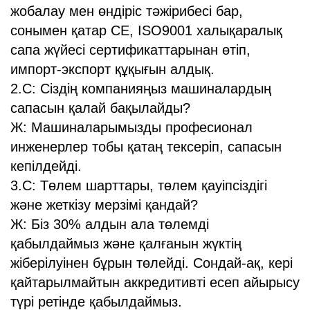
жобалау мен өндіріс тәжірибесі бар,
сонымен қатар CE, ISO9001 халықаралық
сапа жүйесі сертификаттарынан өтіп,
импорт-экспорт құқығын алдық.
2.С: Сіздің компанияңыз машиналардың
сапасын қалай бақылайды?
Ж: Машиналарымызды професионал
инженерлер тобы қатаң тексеріп, сапасын
кепілдейді.
3.С: Төлем шарттары, төлем қауіпсіздігі
және жеткізу мерзімі қандай?
Ж: Біз 30% алдын ала төлемді
қабылдаймыз және қалғанын жүктің
жіберілуінен бұрын төлейді. Сондай-ақ, кері
қайтарылмайтын аккредитивті есеп айырысу
түрі ретінде қабылдаймыз.