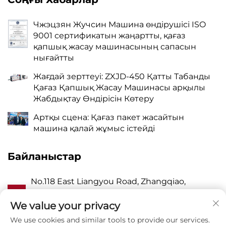
Чжэцзян Жучсин Машина өндірушісі ISO
9001 сертификатын жаңартты, қағаз
қапшық жасау машинасының сапасын
нығайтты
Жағдай зерттеуі: ZXJD-450 Қатты Табанды
Қағаз Қапшық Жасау Машинасы арқылы
Жабдықтау Өндірісін Көтеру
Артқы сцена: Қағаз пакет жасайтын
машина қалай жұмыс істейді
Байланыстар
No.118 East Liangyou Road, Zhangqiao,
А
Wanquan Town, Pingyang, Wenzhou City,
Zhejiang P.R. China 325409
We value your privacy
We use cookies and similar tools to provide our services.
P
8615988795434