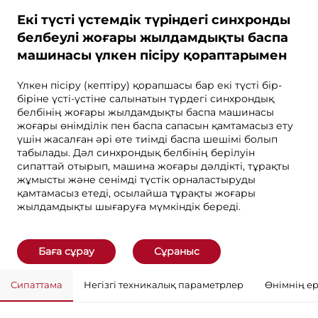
Екі түсті үстемдік түріндегі синхронды
белбеулі жоғары жылдамдықты баспа
машинасы үлкен пісіру қораптарымен
Үлкен пісіру (кептіру) қорапшасы бар екі түсті бір-
біріне үсті-үстіне салынатын түрдегі синхрондық
белбінің жоғары жылдамдықты баспа машинасы
жоғары өнімділік пен баспа сапасын қамтамасыз ету
үшін жасалған әрі өте тиімді баспа шешімі болып
табылады. Дәл синхрондық белбінің берілуін
сипаттай отырып, машина жоғары дәлдікті, тұрақты
жұмысты және сенімді түстік орналастыруды
қамтамасыз етеді, осылайша тұрақты жоғары
жылдамдықты шығаруға мүмкіндік береді.
Баға сұрау
Сұраныс
Сипаттама
Негізгі техникалық параметрлер
Өнімнің е