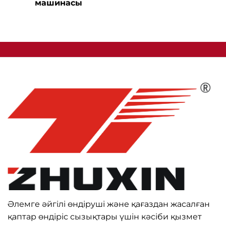
машинасы
Әлемге әйгілі өндіруші және қағаздан жасалған
қаптар өндіріс сызықтары үшін кәсіби қызмет