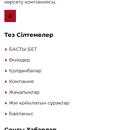
көрсету компаниясы.
Тез Сілтемелер
БАСТЫ БЕТ
Өнімдер
Қолданбалар
Компания
Жаңалықтар
Жиі қойылатын сұрақтар
Байланыс
Соңғы Хабарлар