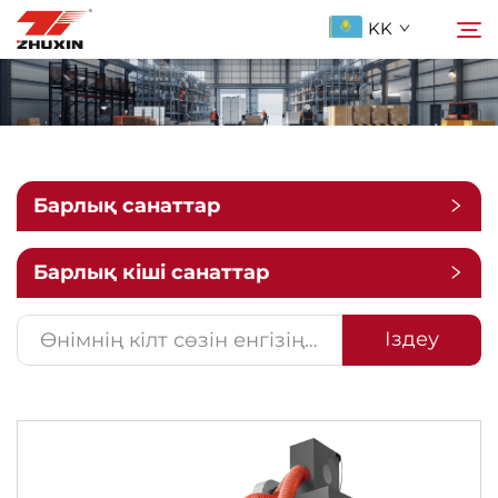
KK
Продукциялар
Іздеу
Қолданбалар
Барлық санаттар
Компания
Барлық кіші санаттар
Жаңалықтар
Іздеу
Бізге ХабарLAS
ҚОСЫЛҒАН СУАЛДАР