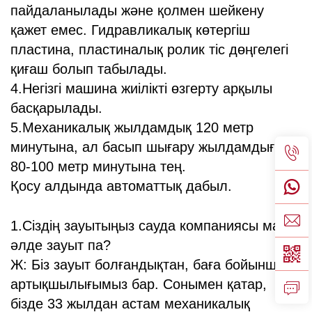
пайдаланылады және қолмен шейкену
қажет емес.
Гидравликалық көтергіш
пластина, пластиналық ролик тіс дөңгелегі
қиғаш болып табылады.
4.Негізгі машина жиілікті өзгерту арқылы
басқарылады.
5.Механикалық жылдамдық 120 метр
минутына, ал басып шығару жылдамдығы
80-100 метр минутына тең.
Қосу алдында автоматтық дабыл.
1.Сіздің зауытыңыз сауда компаниясы ма,
әлде зауыт па?
Ж: Біз зауыт болғандықтан, баға бойынша
артықшылығымыз бар. Сонымен қатар,
бізде 33 жылдан астам механикалық