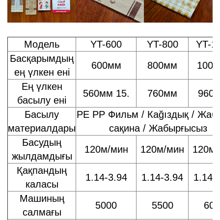
Модель
YT-600
YT-800
YT-1
Басқарымдың
600мм
800мм
100
ең үлкен ені
Ең үлкен
560мм 15.
760мм
960
басылу ені
Басылу
PE PP Фильм / Кağıздық / Жаб
материалдары
сақина / Жабырғысыз
Басудың
120м/мин
120м/мин
120м/
жылдамдығы
Қақпандың
1.14-3.94
1.14-3.94
1.14-
каласы
Машиның
5000
5500
600
салмағы