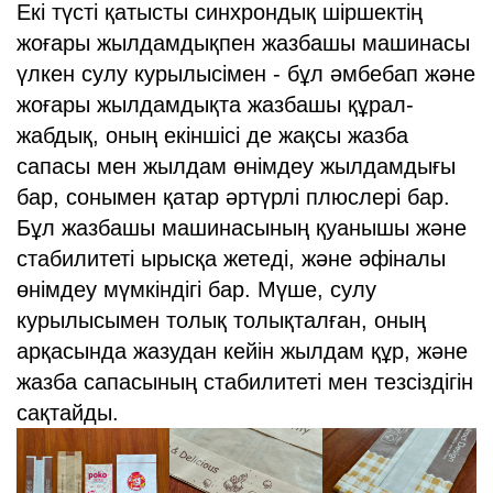
Екі түсті қатысты синхрондық шіршектің
жоғары жылдамдықпен жазбашы машинасы
үлкен сулу курылысімен - бұл әмбебап және
жоғары жылдамдықта жазбашы құрал-
жабдық, оның екіншісі де жақсы жазба
сапасы мен жылдам өнімдеу жылдамдығы
бар, сонымен қатар әртүрлі плюслері бар.
Бұл жазбашы машинасының қуанышы және
стабилитеті ырысқа жетеді, және әфіналы
өнімдеу мүмкіндігі бар. Мүше, сулу
курылысымен толық толықталған, оның
арқасында жазудан кейін жылдам құр, және
жазба сапасының стабилитеті мен тезсіздігін
сақтайды.