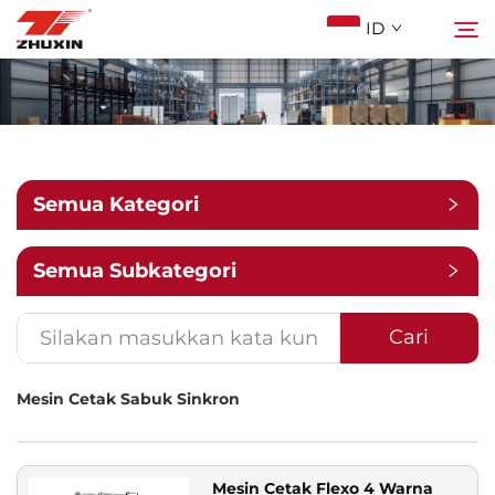
ID
Produk
Cari
Aplikasi
Semua Kategori
Perusahaan
Semua Subkategori
Berita
Cari
Mesin Cetak Sabuk Sinkron
Kontak
FAQ
Mesin Cetak Flexo 4 Warna