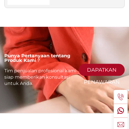
Punya Pertanyaan tentang
Produk Kami？
DAPATKAN
Tim penjualan profesional kami
siap memberikan konsultasi
PENAWARAN
untuk Anda.