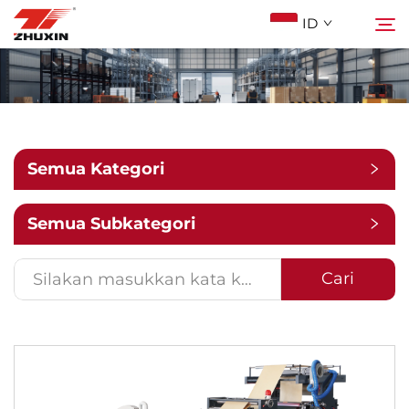
ID
Produk
Cari
Aplikasi
Semua Kategori
Perusahaan
Semua Subkategori
Berita
Cari
Kontak
FAQ