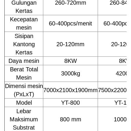
Gulungan
260-720mm
260-84
Kertas
Kecepatan
60-400pcs/menit
60-400pcs
mesin
Sisipan
Kantong
20-120mm
20-12
Kertas
Daya mesin
8KW
8K
Berat Total
3000kg
4200
Mesin
Dimensi mesin
7000x2100x1900mm
7500x2200
(PxLxT)
Model
YT-800
YT-10
Lebar
Maksimum
800 mm
1000
Substrat