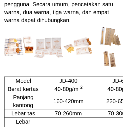
pengguna. Secara umum, pencetakan satu
warna, dua warna, tiga warna, dan empat
warna dapat dihubungkan.
Model
JD-400
JD-6
2
Berat kertas
40-80g/m
40-80g
Panjang
160-420mm
220-65
kantong
Lebar tas
70-260mm
70-30
Lebar