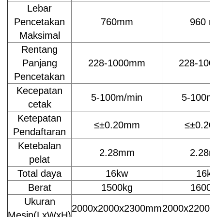
Lebar
Pencetakan
760mm
960 
Maksimal
Rentang
Panjang
228-1000mm
228-10
Pencetakan
Kecepatan
5-100m/min
5-100m
cetak
Ketepatan
≤±0.20mm
≤±0.2
Pendaftaran
Ketebalan
2.28mm
2.28
pelat
Total daya
16kw
16k
Berat
1500kg
1600 
Ukuran
2000x2000x2300mm
2000x2200
Mesin(LxWxH)