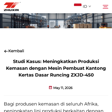
ID
Produk
Cari
Aplikasi
Kembali
Perusahaan
Studi Kasus: Meningkatkan Produksi
Kemasan dengan Mesin Pembuat Kantong
Kertas Dasar Runcing ZXJD-450
Berita
May 11, 2026
Kontak
Bagi produsen kemasan di seluruh Afrika,
FAQ
peningkatan lini produksi berkaitan dengan