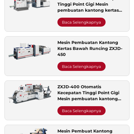
Tinggi Point Gigi Mesin
pembuatan kantong kertas
makanan
Baca Selengkapnya
Mesin Pembuatan Kantong
Kertas Bawah Runcing ZXJD-
450
Baca Selengkapnya
ZXJD-400 Otomatis
Kecepatan Tinggi Point Gigi
Mesin pembuatan kantong
kertas makanan
Baca Selengkapnya
Mesin Pembuat Kantong