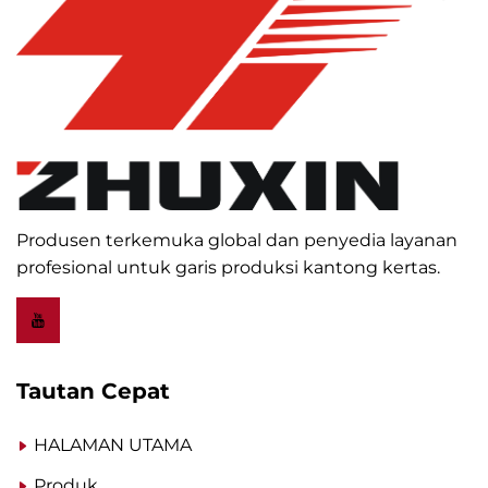
Produsen terkemuka global dan penyedia layanan
profesional untuk garis produksi kantong kertas.
Tautan Cepat
HALAMAN UTAMA
Produk