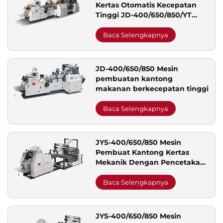
Kertas Otomatis Kecepatan
Tinggi JD-400/650/850/YT
Dengan Mesin Cetak Inline
Baca Selengkapnya
JD-400/650/850 Mesin
pembuatan kantong
makanan berkecepatan tinggi
Baca Selengkapnya
JYS-400/650/850 Mesin
Pembuat Kantong Kertas
Mekanik Dengan Pencetakan
Online
Baca Selengkapnya
JYS-400/650/850 Mesin