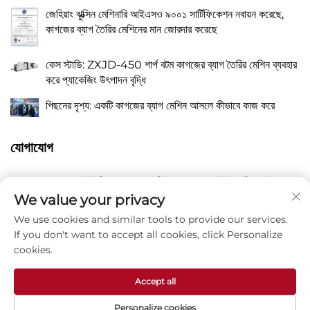
জেহিয়াং ঝুক্সিন মেশিনারি আইএসও ৯০০১ সার্টিফিকেশন নবায়ন করেছে,
কাগজের ব্যাগ তৈরির মেশিনের মান জোরদার করেছে
কেস স্টাডি: ZXJD-450 শার্প বটম কাগজের ব্যাগ তৈরির মেশিন ব্যবহার
করে প্যাকেজিং উৎপাদন বৃদ্ধি
পিছনের দৃশ্য: একটি কাগজের ব্যাগ মেশিন আসলে কীভাবে কাজ করে
যোগাযোগ
নং 118 ইস্ট লিয়াংয়ু রোড, ঝাংকিয়াও, ওয়ানকুয়ান টাউন, পিংয়াং, উয়েঞ্জো
একটি
সিটি, জেজিয়াং প্রচীন চীন 325409
We value your privacy
We use cookies and similar tools to provide our services.
P
8615988795434
If you don't want to accept all cookies, click Personalize
cookies.
E
[email protected]
Accept all
Personalize cookies