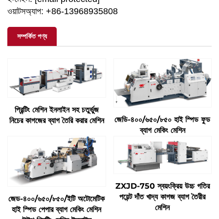
ওয়াটসঅ্যাপ: +86-13968935808
সম্পর্কিত পণ্য
প্রিন্টিং মেশিন ইনলাইন সহ চতুর্ভুজ
জেডি-৪০০/৬৫০/৮৫০ হাই স্পিড ফুড
নিচের কাগজের ব্যাগ তৈরি করার মেশিন
ব্যাগ মেকিং মেশিন
ZXJD-750 স্বয়ংক্রিয় উচ্চ গতির
পয়েন্ট দাঁত খাদ্য কাগজ ব্যাগ তৈরীর
জেড-৪০০/৬৫০/৮৫০/ইটি অটোমেটিক
মেশিন
হাই স্পিড পেপার ব্যাগ মেকিং মেশিন