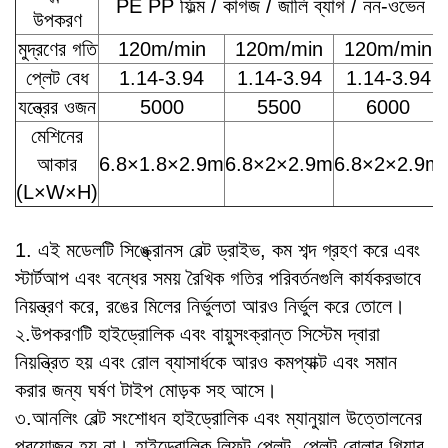
PE PP ফিল্ম / কাগজ / জালি ব্যাগ / নন-ওভেন
উপকরণ
মুদ্রণের গতি
120m/min
120m/min
120m/min
প্লেট বেধ
1.14-3.94
1.14-3.94
1.14-3.94
যন্ত্রের ওজন
5000
5500
6000
মেশিনের
আকার
6.8×1.8×2.9m
6.8×2×2.9m
6.8×2×2.9m
(L×W×H)
1. এই মডেলটি সিঙ্ক্রোনস বেল্ট ড্রাইভ, কম শব্দ গ্রহণ করে এবং
স্টার্টআপ এবং বন্ধের সময় রৈখিক গতির পরিবর্তনগুলি কার্যকরভাবে
নিয়ন্ত্রণ করে, রঙের মিলের নির্ভুলতা আরও নির্ভুল করে তোলে।
২.উপকরণটি হাইড্রোলিক এবং বায়ুসংক্রান্ত সিস্টেম দ্বারা
নিয়ন্ত্রিত হয় এবং রোল ব্যাসার্ধকে আরও কমপ্যাক্ট এবং সমান
করার জন্য ঘর্ষণ টাইপ মোড়ক সহ আসে।
৩.আনলিং বেল্ট সংশোধন হাইড্রোলিক এবং ম্যানুয়াল উত্তোলনের
প্রয়োজন হয় না।
হাইড্রোলিক লিফট প্লেট, প্লেট রোলার গিয়ার