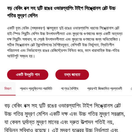
বড় বেকিং বক্স সহ দুটি রঙের ওভারল্যাপিং টাইপ সিঙ্ক্রোনস বেল্ট উচ্চ
গতির মুদ্রণ মেশিন
একটি বৃহৎ বেকিং (শুষ্ককরণ) বাক্সযুক্ত দুই-রঙের ওভারল্যাপিং ধরনের সিঙ্ক্রোনাস বেল্ট
হাই-স্পিড প্রিন্টিং মেশিন উচ্চ উৎপাদনশীলতা এবং মুদ্রণের গুণমানের জন্য একটি অত্যন্ত
দক্ষ প্রিন্টিং সমাধান, যা শ্রেষ্ঠ উৎপাদনশীলতা এবং মুদ্রণের গুণমানের জন্য অভিযোজিত।
সঠিক সিঙ্ক্রোনাস বেল্ট ট্রান্সমিশনের বৈশিষ্ট্যযুক্ত, মেশিনটি উচ্চ নির্ভুলতা, স্থিতিশীল
পরিচালনা এবং নির্ভরযোগ্য রঙের রেজিস্ট্রেশন নিশ্চিত করে, ফলে ধারাবাহিক উচ্চ-গতির
আউটপুট সম্ভব হয়।
একটি উদ্ধৃতি পান
তথ্য জানতে
বিবরণ
প্রধান প্রযুক্তিগত পরামিতি
পণ্যের বৈশিষ্ট্য
প্রায়শই জিজ্ঞাসিত প্রশ্নাবলী
বড় বেকিং বক্স সহ দুটি রঙের ওভারল্যাপিং টাইপ সিঙ্ক্রোনস বেল্ট
উচ্চ গতির মুদ্রণ মেশিন একটি দক্ষ এবং উচ্চ গতির মুদ্রণ সরঞ্জাম,
যা কেবল দুর্দান্ত মুদ্রণ মানের এবং দ্রুত উত্পাদন গতিই নয়,
বিভিন্ন সুবিধাও রয়েছে। এই মুদ্রণ যন্ত্রের উচ্চ নির্ভুলতা এবং