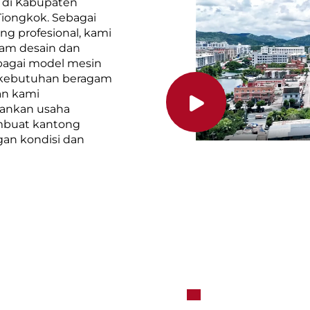
i di Kabupaten
Tiongkok. Sebagai
g profesional, kami
lam desain dan
agai model mesin
 kebutuhan beragam
an kami
lankan usaha
mbuat kantong
gan kondisi dan