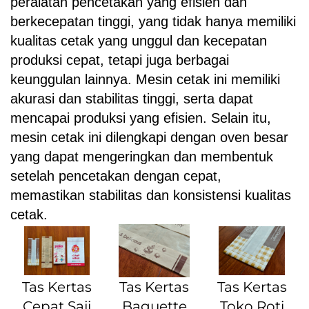
peralatan pencetakan yang efisien dan
berkecepatan tinggi, yang tidak hanya memiliki
kualitas cetak yang unggul dan kecepatan
produksi cepat, tetapi juga berbagai
keunggulan lainnya. Mesin cetak ini memiliki
akurasi dan stabilitas tinggi, serta dapat
mencapai produksi yang efisien. Selain itu,
mesin cetak ini dilengkapi dengan oven besar
yang dapat mengeringkan dan membentuk
setelah pencetakan dengan cepat,
memastikan stabilitas dan konsistensi kualitas
cetak.
Tas Kertas
Tas Kertas
Tas Kertas
Cepat Saji
Baguette
Toko Roti