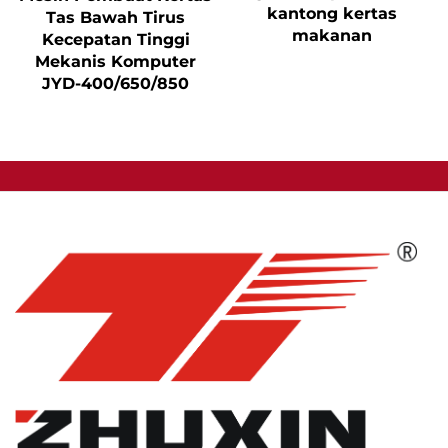
kantong kertas
Tas Bawah Tirus
makanan
Kecepatan Tinggi
Mekanis Komputer
JYD-400/650/850