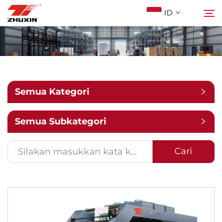
ID
Produk
Cari
Aplikasi
Semua Kategori
Perusahaan
Semua Subkategori
Berita
Cari
Kontak
FAQ