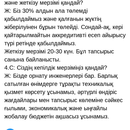
және жеткізу мерзімі қандай?
Ж: Біз 30% алдын ала төлемді
қабылдаймыз және қалғанын жүктің
жіберілуінен бұрын төлейді. Сондай-ақ, кері
қайтарылмайтын аккредитивті есеп айырысу
түрі ретінде қабылдаймыз.
Жеткізу мерзімі 20-30 күн. Бұл тапсырыс
санына байланысты.
4.С: Сіздің кепілдік мерзіміңіз қандай?
Ж: Бізде орнату инженерлері бар. Барлық
сатылған өнімдерге тұрақты техникалық
қызмет көрсету ұсынамыз, әртүрлі өндіріс
жағдайлары мен тапсырыс көлеміне сәйкес
ғылыми, экономикалық және ыңғайлы
жобалау бюджетін ақшасыз ұсынамыз.