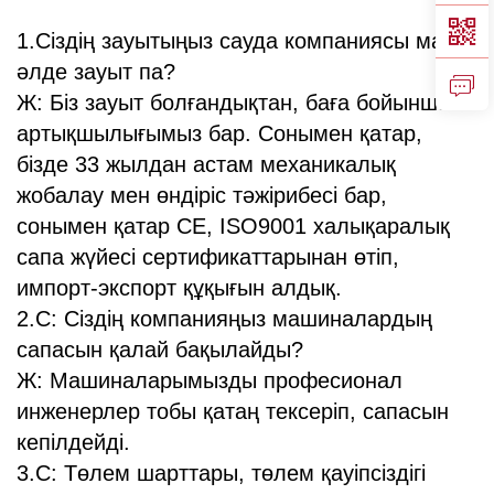
1.Сіздің зауытыңыз сауда компаниясы ма,
әлде зауыт па?
Ж: Біз зауыт болғандықтан, баға бойынша
артықшылығымыз бар. Сонымен қатар,
бізде 33 жылдан астам механикалық
жобалау мен өндіріс тәжірибесі бар,
сонымен қатар CE, ISO9001 халықаралық
сапа жүйесі сертификаттарынан өтіп,
импорт-экспорт құқығын алдық.
2.С: Сіздің компанияңыз машиналардың
сапасын қалай бақылайды?
Ж: Машиналарымызды професионал
инженерлер тобы қатаң тексеріп, сапасын
кепілдейді.
3.С: Төлем шарттары, төлем қауіпсіздігі