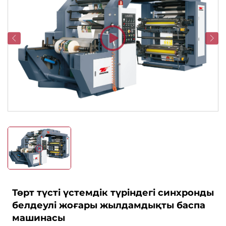
Төрт түсті үстемдік түріндегі синхронды
белдеулі жоғары жылдамдықты баспа
машинасы