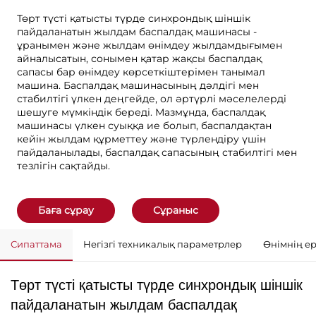
Төрт түсті қатысты түрде синхрондық шіншік
пайдаланатын жылдам баспалдақ машинасы -
ұранымен және жылдам өнімдеу жылдамдығымен
айналысатын, сонымен қатар жақсы баспалдақ
сапасы бар өнімдеу көрсеткіштерімен танымал
машина. Баспалдақ машинасының дәлдігі мен
стабилтігі үлкен деңгейде, ол әртүрлі мәселелерді
шешуге мүмкіндік береді. Мазмұнда, баспалдақ
машинасы үлкен суыққа ие болып, баспалдақтан
кейін жылдам құрметтеу және түрлендіру үшін
пайдаланылады, баспалдақ сапасының стабилтігі мен
тезлігін сақтайды.
Баға сұрау
Сұраныс
Сипаттама
Негізгі техникалық параметрлер
Өнімнің е
Төрт түсті қатысты түрде синхрондық шіншік
пайдаланатын жылдам баспалдақ