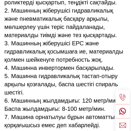
роликтерді қысқартып, теңдікті сақтайды.
2. Машинның жіберушісі гидравликалық
және пневматикалық басқару арқылы,
мөлшерлеу үшін теріс пайдаланады,
материалды тиімді және тез қысқартады.
3. Машинның жіберушісі EPC және
гидравликалық қосымшаға ие, материалды
қолмен шейкенуге потребность жоқ.
4. Машинна инвертормен басқарылады.
5. Машинна гидравликалық тастап-отыру
арқылы қозғалады, баспа шестігі спираль
шестігі.
6. Машинның жылдамдығы: 120 метр/мин.
Баспа жылдамдығы: 8-100 метр/мин.
7. Машина орнатылуы бұрын автоматты
қорқағышсыз емес деп хабарлейді.