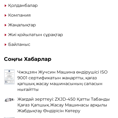
Қолданбалар
Компания
Жаңалықтар
Жиі қойылатын сұрақтар
Байланыс
Соңғы Хабарлар
Чжэцзян Жучсин Машина өндірушісі ISO
9001 сертификатын жаңартты, қағаз
қапшық жасау машинасының сапасын
нығайтты
Жағдай зерттеуі: ZXJD-450 Қатты Табанды
Қағаз Қапшық Жасау Машинасы арқылы
Жабдықтау Өндірісін Көтеру