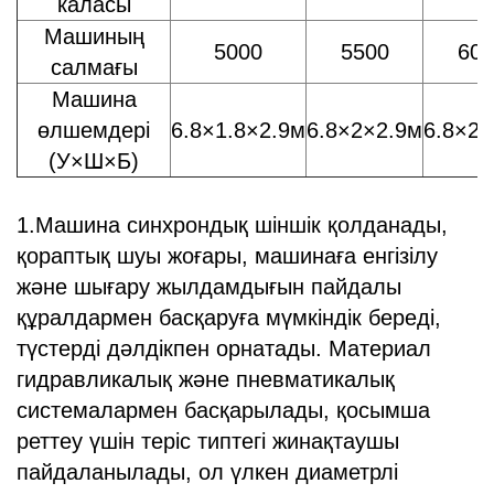
каласы
Машиның
5000
5500
600
салмағы
Машина
өлшемдері
6.8×1.8×2.9м
6.8×2×2.9м
6.8×2×
(У×Ш×Б)
1.Машина синхрондық шіншік қолданады,
қораптық шуы жоғары, машинаға енгізілу
және шығару жылдамдығын пайдалы
құралдармен басқаруға мүмкіндік береді,
түстерді дәлдікпен орнатады. Материал
гидравликалық және пневматикалық
системалармен басқарылады, қосымша
реттеу үшін теріс типтегі жинақтаушы
пайдаланылады, ол үлкен диаметрлі