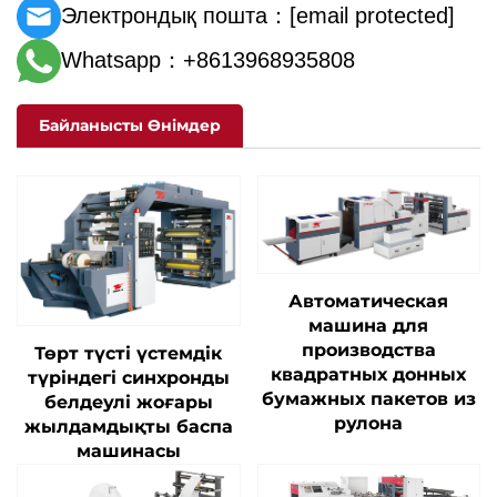
Электрондық пошта：
[email protected]
Whatsapp：+8613968935808
Байланысты Өнімдер
Автоматическая
машина для
производства
Төрт түсті үстемдік
квадратных донных
түріндегі синхронды
бумажных пакетов из
белдеулі жоғары
рулона
жылдамдықты баспа
машинасы