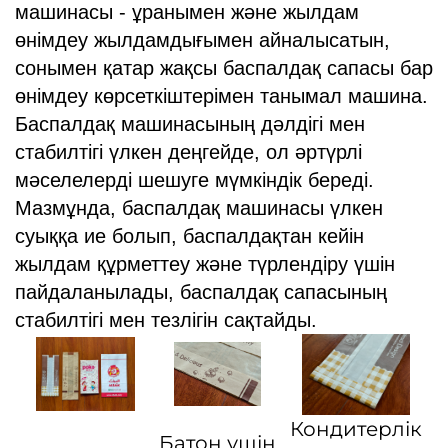
машинасы - ұранымен және жылдам
өнімдеу жылдамдығымен айналысатын,
сонымен қатар жақсы баспалдақ сапасы бар
өнімдеу көрсеткіштерімен танымал машина.
Баспалдақ машинасының дәлдігі мен
стабилтігі үлкен деңгейде, ол әртүрлі
мәселелерді шешуге мүмкіндік береді.
Мазмұнда, баспалдақ машинасы үлкен
суыққа ие болып, баспалдақтан кейін
жылдам құрметтеу және түрлендіру үшін
пайдаланылады, баспалдақ сапасының
стабилтігі мен тезлігін сақтайды.
Кондитерлік
Батон үшін