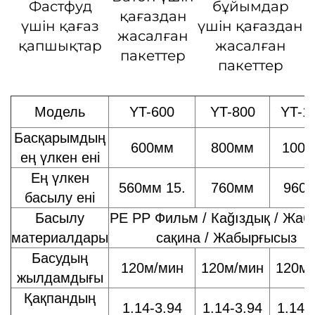
Фастфуд
бұйымдар
қағаздан
үшін қағаз
үшін қағаздан
жасалған
қапшықтар
жасалған
пакеттер
пакеттер
Модель
YT-600
YT-800
YT-1
Басқарымдың
600мм
800мм
100
ең үлкен ені
Ең үлкен
560мм 15.
760мм
960
басылу ені
Басылу
PE PP Фильм / Кağıздық / Жаб
материалдары
сақина / Жабырғысыз
Басудың
120м/мин
120м/мин
120м/
жылдамдығы
Қақпандың
1.14-3.94
1.14-3.94
1.14-