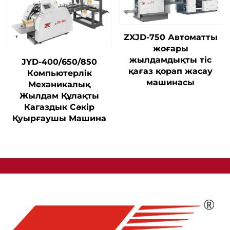
ZXJD-750 Автоматты
жоғары
жылдамдықты тіс
JYD-400/650/850
қағаз қорап жасау
Компьютерлік
машинасы
Механикалық
Жылдам Құлақты
Кагаздык Сәкір
Қуырғаушы Машина