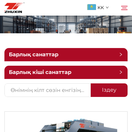
KK
Продукциялар
Іздеу
Қолданбалар
Барлық санаттар
Компания
Барлық кіші санаттар
Жаңалықтар
Іздеу
Бізге ХабарLAS
ҚОСЫЛҒАН СУАЛДАР