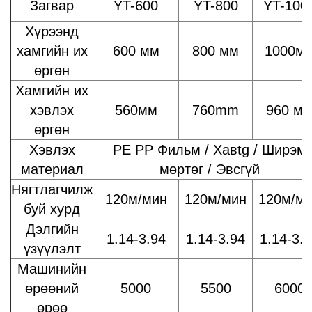
Загвар
YT-600
YT-800
YT-100
Хүрээнд
хамгийн их
600 мм
800 мм
1000м
өргөн
Хамгийн их
хэвлэх
560мм
760mm
960 м
өргөн
Хэвлэх
PE PP Фильм / Хавtg / Ширэм
материал
мөртөг / Эвсгүй
Нягтлагчилж
120м/мин
120м/мин
120м/м
буй хурд
Дэлгийн
1.14-3.94
1.14-3.94
1.14-3.
үзүүлэлт
Машинийн
өрөөний
5000
5500
6000
өрөө