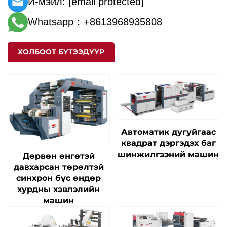
И-мэйл:
[email protected]
Whatsapp：+8613968935808
ХОЛБООТ БҮТЭЭДҮҮР
Автоматик дугуйгаас
квадрат дэргэдэх баг
шинжилгээний машин
Дөрвөн өнгөтэй
давхарсан төрөлтэй
синхрон бүс өндөр
хурдны хэвлэлийн
машин