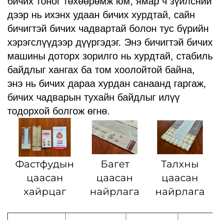
бичих тоног төхөөрөмж юм, ямар ч зүйлсний
дээр нь ихэнх удаан бичих хурдтай, сайн
бичигтэй бичих чадвартай болон тус бүрийн
хэрэгслүүдээр дүүргэдэг. Энэ бичигтэй бичих
машины доторх зорилго нь хурдтай, стабиль
байдлыг хангах ба том хоолойтой байна,
энэ нь бичих дараа хурдан санаанд гаргаж,
бичих чадварын тухайн байдлыг илүү
тодорхой болгож өгнө.
Фастфудын
Багет
Талхны
цаасан
цаасан
цаасан
хайрцаг
найрлага
найрлага