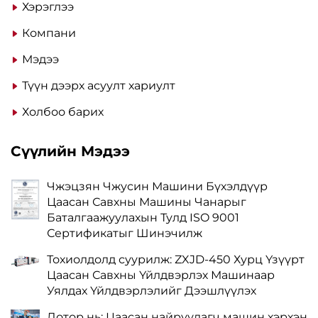
Хэрэглээ
Компани
Мэдээ
Түүн дээрх асуулт хариулт
Холбоо барих
Сүүлийн Мэдээ
Чжэцзян Чжусин Машини Бүхэлдүүр
Цаасан Савхны Машины Чанарыг
Баталгаажуулахын Тулд ISO 9001
Сертификатыг Шинэчилж
Тохиолдолд суурилж: ZXJD-450 Хурц Үзүүрт
Цаасан Савхны Үйлдвэрлэх Машинаар
Уялдах Үйлдвэрлэлийг Дээшлүүлэх
Дотор нь: Цаасан найруулагч машин хэрхэн