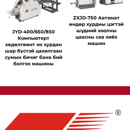
ZXJD-750 Автомат
өндөр хурдны цэгтэй
шүдний хоолны
JYD-400/650/850
цаасны сав хийх
Компьютерт
машин
хөдөлгөөнт их хурдан
шар бүстэй цахилгаан
сумын бичиг бана бий
болгох машины