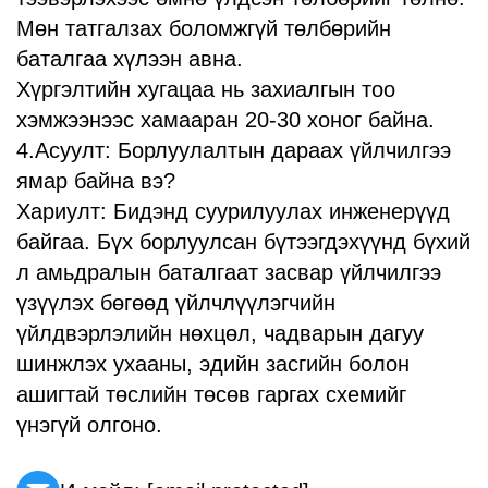
Мөн татгалзах боломжгүй төлбөрийн
баталгаа хүлээн авна.
Хүргэлтийн хугацаа нь захиалгын тоо
хэмжээнээс хамааран 20-30 хоног байна.
4.Асуулт: Борлуулалтын дараах үйлчилгээ
ямар байна вэ?
Хариулт: Бидэнд суурилуулах инженерүүд
байгаа. Бүх борлуулсан бүтээгдэхүүнд бүхий
л амьдралын баталгаат засвар үйлчилгээ
үзүүлэх бөгөөд үйлчлүүлэгчийн
үйлдвэрлэлийн нөхцөл, чадварын дагуу
шинжлэх ухааны, эдийн засгийн болон
ашигтай төслийн төсөв гаргах схемийг
үнэгүй олгоно.