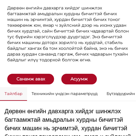
Дөрвөн өнгийн давхарга хийдэг шинжлэх
багтаамжтай амьдралын хурдны бичигтэй бичих
машин нь эрчимтэй, хурдан бичигтэй бичих тоног
төхөөрөмж юм, ямар ч зүйлсний дээр нь ихэнх удаан
бичих хурдтай, сайн бичигтэй бичих чадвартай болон
тус бүрийн хэрэгслүүдээр дүүргэдэг. Энэ бичигтэй
бичих машины доторх зорилго нь хурдтай, стабиль
байдлыг хангах ба том хоолойтой байна, энэ нь бичих
дараа хурдан санаанд гаргаж, бичих чадварын тухайн
байдлыг илүү тодорхой болгож өгнө.
Санамж авах
Асуумж
Тайлбар
Техникийн үндсэн параметрүүд
Бүтээдүүрийн
Дөрвөн өнгийн давхарга хийдэг шинжлэх
багтаамжтай амьдралын хурдны бичигтэй
бичих машин нь эрчимтэй, хурдан бичигтэй