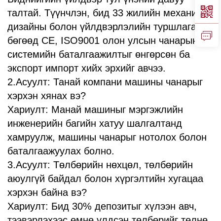
талтай. Түүнчлэн, бид 33 жилийн механик
дизайны болон үйлдвэрлэлийн туршлагатай
бөгөөд CE, ISO9001 олон улсын чанарын
системийн баталгаажилтыг өнгөрсөн ба
экспорт импорт хийх эрхийг авчээ.
2.Асуулт: Танай компани машины чанарыг
хэрхэн хянах вэ?
Хариулт: Манай машиныг мэргэжлийн
инженерийн багийн хатуу шалгалтанд
хамруулж, машины чанарыг нотолох болон
баталгаажуулах болно.
3.Асуулт: Төлбөрийн нөхцөл, төлбөрийн
аюулгүй байдал болон хүргэлтийн хугацаа
хэрхэн байна вэ?
Хариулт: Бид 30% депозитыг хүлээн авч,
тээвэрлэхээс өмнө үлдсэн төлбөрийг төлнө.