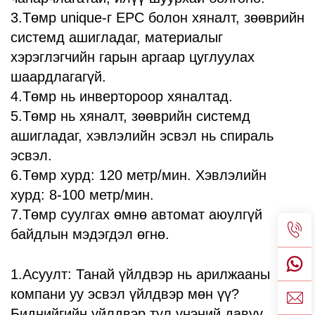
3.Төмр unique-г EPC болон хяналт, зөөврийн
системд ашигладаг, материалыг
хэрэглэгчийн гарын аргаар цуглуулах
шаардлагагүй.
4.Төмр нь инвертороор хяналтад.
5.Төмр нь хяналт, зөөврийн системд
ашигладаг, хэвлэлийн эсвэл нь спираль
эсвэл.
6.Төмр хурд: 120 метр/мин. Хэвлэлийн
хурд: 8-100 метр/мин.
7.Төмр суулгах өмнө автомат аюулгүй
байдлын мэдэгдэл өгнө.
1.Асуулт: Танай үйлдвэр нь арилжааны
компани уу эсвэл үйлдвэр мөн үү?
Биднийгийн үйлдвэр тул үнэний давуу