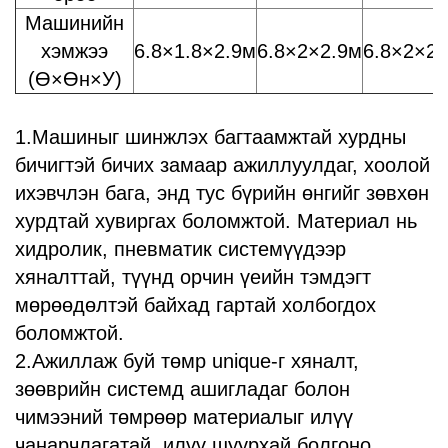
Машинийн
хэмжээ
6.8×1.8×2.9м
6.8×2×2.9м
6.8×2×2.
(Ө×Өн×У)
1.Машиныг шинжлэх багтаамжтай хурдны
бичигтэй бичих замаар ажиллуулдаг, хоолой
ихэвчлэн бага, энд тус бүрийн өнгийг зөвхөн
хурдтай хувиргах боломжтой. Материал нь
хидролик, пневматик системүүдээр
хяналттай, түүнд орчин үеийн тэмдэгт
мөрөөдөлтэй байхад гартай холбогдох
боломжтой.
2.Ажиллаж буй төмр unique-г хяналт,
зөөврийн системд ашигладаг болон
чимээний төмрөөр материалыг илүү
чанарчлагатай, илүү шуурхай болгоно.