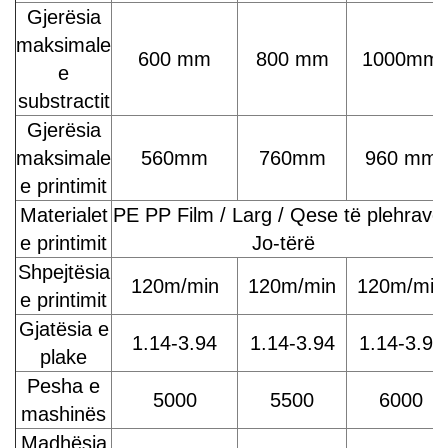
Gjerësia
maksimale
600 mm
800 mm
1000mm
e
substractit
Gjerësia
maksimale
560mm
760mm
960 mm
e printimit
Materialet
PE PP Film / Larg / Qese të plehrave 
e printimit
Jo-tërë
Shpejtësia
120m/min
120m/min
120m/min
e printimit
Gjatësia e
1.14-3.94
1.14-3.94
1.14-3.94
plake
Pesha e
5000
5500
6000
mashinës
Madhësia