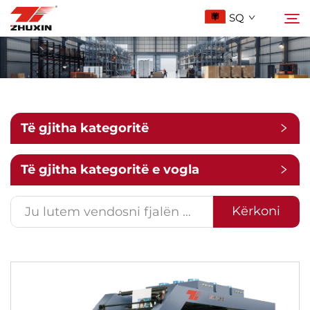
SQ
Produktet
Kërkoni
Aplikacionet
Të gjitha kategoritë
Larg
Të gjitha kategoritë e vogla
Lajme
Kërkoni
Kontakt
Pyetje të Shpeshta