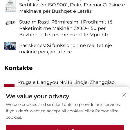
Sertifikatën ISO 9001, Duke Forcuar Cilësinë e
Makinave për Buzhqet e Letrës
Studim Rasti: Përmirësimi i Prodhimit të
Paketimit me Makinën ZXJD-450 për
Buzhqet e Letrës me Fund Të Mprehtë
Pas skenës: Si funksionon në realitet një
makinë për çanta letre
Kontakte
Rruga e Liangyou Nr.118 Lindje, Zhangqiao,
A
Fshati Wanquan, Pingyang, Qyteti i Wenzhou,
Zhejiang, Kinë 325409
We value your privacy
We use cookies and similar tools to provide our services.
P
8615988795434
If you don't want to accept all cookies, click Personalize
cookies.
E
[email protected]