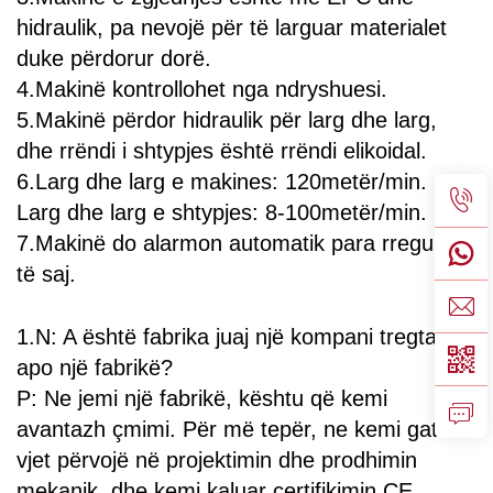
hidraulik, pa nevojë për të larguar materialet
duke përdorur dorë.
4.Makinë kontrollohet nga ndryshuesi.
5.Makinë përdor hidraulik për larg dhe larg,
dhe rrëndi i shtypjes është rrëndi elikoidal.
6.Larg dhe larg e makines: 120metër/min.
Larg dhe larg e shtypjes: 8-100metër/min.
7.Makinë do alarmon automatik para rregullimit
të saj.
1.N: A është fabrika juaj një kompani tregtare
apo një fabrikë?
P: Ne jemi një fabrikë, kështu që kemi
avantazh çmimi. Për më tepër, ne kemi gati 33
vjet përvojë në projektimin dhe prodhimin
mekanik, dhe kemi kaluar certifikimin CE,