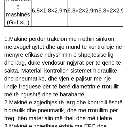
e
6.8×1.8×2.9m
6.8×2×2.9m
6.8×2×2.9
mashinës
(G×L×Ll)
1.Makinë përdor trakcion me rrethin sinkron,
me zvogël qytet dhe ajo mund të kontrollojë në
mënyrë efikase ndryshimin e shpejtësisë lig
dhe larg, duke vendosur ngjyrat për të qenë të
sakta. Materiali kontrollon sistemet hidraulike
dhe pneumatike, dhe vjen e pajisur me një
lindje freguese për të bërë diametrin e rrotullit
më të ngushtë dhe të barabartë.
2.Makinë e zgjedhjes të larg dhe kontrolli është
hidraulik dhe pneumatik, dhe me rrotullim për
freg, bën materialin më thell dhe më i lehtë.
3.Makinë e zgjedhjes është me EPC dhe