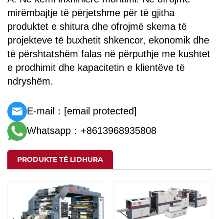
mirëmbajtje të përjetshme për të gjitha
produktet e shitura dhe ofrojmë skema të
projekteve të buxhetit shkencor, ekonomik dhe
të përshtatshëm falas në përputhje me kushtet
e prodhimit dhe kapacitetin e klientëve të
ndryshëm.
E-mail：
[email protected]
Whatsapp：+8613968935808
PRODUKTE TË LIDHURA