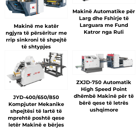
Makinë Automatike për
Larg dhe Fshirje të
Larguara me Fund
Makinë me katër
Katror nga Ruli
ngjyra të përsëritur me
rrip sinkroni të shpejtë
të shtypjes
ZXJD-750 Automatik
High Speed Point
dhëmbë Makinë për të
JYD-400/650/850
bërë qese të letrës
Kompjuter Mekanike
ushqimore
shpejtësi të lartë të
mprehtë poshtë qese
letër Makinë e bërjes