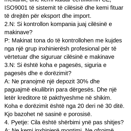
ISO9001 të sistemit të cilësisë dhe kemi fituar
të drejtën për eksport dhe import.
2.N: Si kontrollon kompania juaj cilësinë e
makinave?
P: Makinat tona do të kontrollohen me kujdes
nga një grup inxhinierësh profesional për të
vërtetuar dhe siguruar cilësinë e makinave
3.N: Si është koha e pagesës, siguria e
pagesës dhe e dorëzimit?
A: Ne pranojmë një depozit 30% dhe
paguajmë ekuilibrin para dërgesës. Dhe një
letër kreditore të pakthyeshme në shikim.
Koha e dorëzimit është nga 20 deri në 30 ditë.
Kjo bazohet në sasinë e porosisë.
4. Pyetje: Cila është shërbimi ynë pas shitjes?
A: Ne kemi inxhinierë montimi. Ne ofrojmë