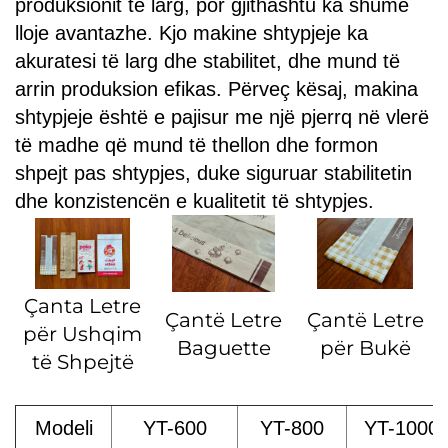
produksionit të larg, por gjithashtu ka shumë
lloje avantazhe. Kjo makine shtypjeje ka
akuratesi të larg dhe stabilitet, dhe mund të
arrin produksion efikas. Përveç kësaj, makina
shtypjeje është e pajisur me një pjerrq në vlerë
të madhe që mund të thellon dhe formon
shpejt pas shtypjes, duke siguruar stabilitetin
dhe konzistencën e kualitetit të shtypjes.
Çanta Letre
Çantë Letre
Çantë Letre
për Ushqim
Baguette
për Bukë
të Shpejtë
Modeli
YT-600
YT-800
YT-1000