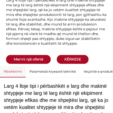
Larg 4 lloje tipi i përbashkët e larg dhe makinë shtypjeje
me larg të larg është një ekipiment shtypjeje efikas dhe
me shpejtësi larg, që ka jo vetëm kualitet shtypjeje të
mira dhe shpejtësi produksionit të larg, por gjithashtu ka
shumë lloje avantazhe. Kjo makine shtypjeje ka akuratesi
të larg dhe stabilitet, dhe mund të arrin produksion
efikas. Përveç kësaj, makina shtypjeje është e pajisur me
një pjerrq në vlerë të madhe që mund të thellon dhe
formon shpejt pas shtypjes, duke siguruar stabilitetin
dhe konzistencën e kualitetit të shtypjes.
Merrni një ofertë
KËRKESE
Përshkrimi
Parametrat kryesorë teknikë
Veçoritë e produkt
Larg 4 lloje tipi i përbashkët e larg dhe makinë
shtypjeje me larg të larg është një ekipiment
shtypjeje efikas dhe me shpejtësi larg, që ka jo
vetëm kualitet shtypjeje të mira dhe shpejtësi