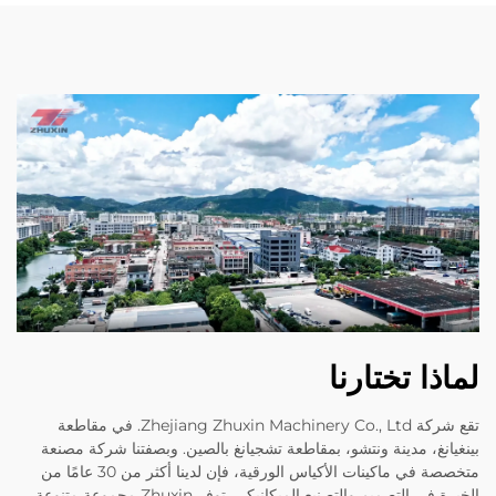
لماذا تختارنا
تقع شركة Zhejiang Zhuxin Machinery Co., Ltd. في مقاطعة
بينغيانغ، مدينة ونتشو، بمقاطعة تشجيانغ بالصين. وبصفتنا شركة مصنعة
متخصصة في ماكينات الأكياس الورقية، فإن لدينا أكثر من 30 عامًا من
الخبرة في التصميم والتصنيع الميكانيكي. توفر Zhuxin مجموعة متنوعة