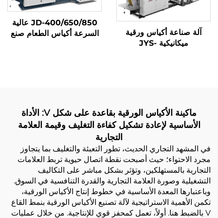
JD-400/650/850 عالية
آلة صناعة أكياس ورقية
السرعة أكياس الطعام صنع
ميكانيكية JYS-
آلة
400/650/850 مع الطباعة
عبر الإنترنت
ماكينة الأكياس الورقية بقاعدة على شكل V: الأداة
الأساسية لإعادة تشكيل كفاءة التغليف وقيمة العلامة
التجارية
في المشهد التجاري الحديث، تطور التعبئة والتغليف بما يتجاوز
مجرد الاحتواء؛ حيث أصبحت نقطة اتصال حيوية تربط العلامات
التجارية بالمستهلكين، وتؤثر بشكل مباشر على التكاليف
التشغيلية وصورة العلامة التجارية والقدرة التنافسية في السوق.
وباعتبارها المعدة الأساسية في خطوط إنتاج الأكياس الورقية،
تكمن الأهمية الاستراتيجية لآلة تصنيع الأكياس الورقية بنمط القاع
V بالضبط هنا. أولاً، تعمل كمحفز قوي للإنتاجية. من خلال عمليات