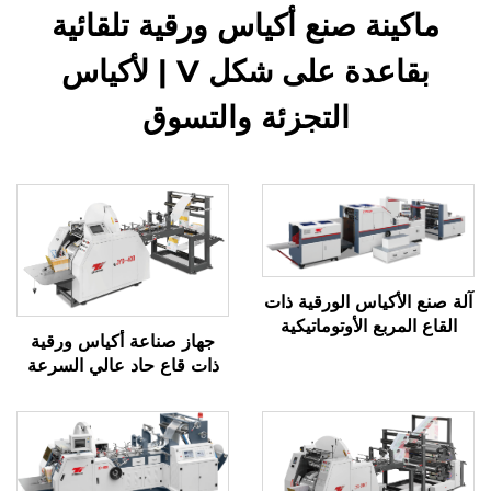
ماكينة صنع أكياس ورقية تلقائية
بقاعدة على شكل V | لأكياس
التجزئة والتسوق
آلة صنع الأكياس الورقية ذات
القاع المربع الأوتوماتيكية
جهاز صناعة أكياس ورقية
ذات قاع حاد عالي السرعة
بنظام ميكانيكي كمبيوتر
JYD-400/650/850