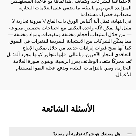
الاجتماعية للشركات. ويتماشى هذا تمامًا مع قاعدة المستهلكين
المتزايدة التي تهتم بالبيئة، ما يضفي على العلامات التجارية
مصداقية خضراء مستدامة.
في النهاية، تمثل آلة أكياس الورق ذات القاع V مرونة تجارية لا
مثيل لها. يمكن لآلة واحدة التكيف مع احتياجات تخصيص متنوعة
— من خلال استيعاب أحجام مختلفة ومقبضات ومواد مختلفة —
مما يمكّن الشركات من الاستجابة السريعة للتغيرات في السوق.
كما أنها تفتح قنوات إيرادات جديدة من خلال تمكين الإنتاج
التعاقدى للتجار الآخرين. وبالتالي، فإنها تتجاوز كونها مجرد آلة؛ بل
تُعد محركًا متعدد الوظائف يعزز الربحية، ويقوي صورة العلامة
التجارية، ويفي بالتزامات البيئية، ويدفع عجلة النمو المستدام
للأعمال.
الأسئلة الشائعة
هل مصنعك هو شركة تجارية أم مصنع؟