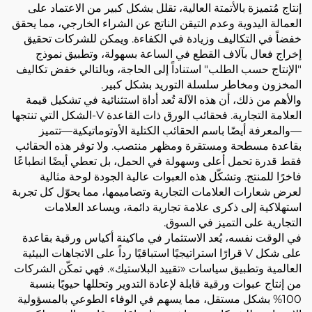
إنتاج مُتميزة بالأتمتة العالية، تقلل بشكل كبير من الاعتماد على
العمالة اليدوية وعدم التيقن الناتج عن الشراء الخارجي، مما يحقق
خفضاً في التكاليف وزيادة في الكفاءة. ويمكن للشركات تحقيق
إخراج فعال بآلاف القطع في الساعة بسهولة، وتطبيق نموذج
"الإنتاج حسب الطلب" استناداً إلى الحاجة، وبالتالي خفض تكاليف
المخزون ومخاطر سلسلة التوريد بشكل كبير.
والأهم من ذلك، أن هذه الآلة تُعد أداة استثنائية في تشكيل قيمة
العلامة التجارية. فحقائب الورق ذات القاعدة V-الشكل التي تنتجها
—والمعرفة أيضًا باسم الحقائب الكتلية الأوتوماتيكية—تتميز
بقاعدة مسطحة ومستقرة ومظهر منتصب. ولا توفر هذه الحقائب
فقط قدرة تحمل أعلى وسهولة في الحمل، بل تعطي أيضًا انطباعًا
فاخرًا للمنتج. وتشكّل هذه العبوات عالية الجودة لوحة مثالية
لعرض شعارات العلامات التجارية وتصاميمها، مما يحوّل كل تجربة
استهلاكية إلى ذكرى علامة تجارية دائمة، ويساعد العلامات
التجارية على التميز في السوق.
في الوقت نفسه، يُعد الاستثمار في ماكينة أكياس ورقية بقاعدة
على شكل V قرارًا استراتيجيًا استباقيًا رداً على الاتجاهات البيئية
العالمية وتطبيق سياسات «تقييد البلاستيك». فهي تمكّن الشركات
من إنتاج عبوات ورقية قابلة لإعادة التدوير وتحللها حيويًا بنسبة
100% بشكل مستقل، مما يسهم في الوفاء الطوعي بالمسؤولية