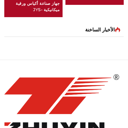
جهاز صناعة أكياس ورقية
ميكانيكية JYS-
400/650/850
الأخبار الساخنة