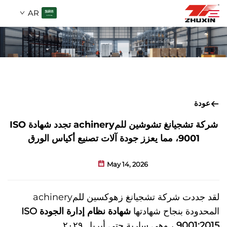
AR
المنتجات
بحث
التطبيقات
عودة
الشركة
شركة تشجيانغ تشوشين للمachinery تجدد شهادة ISO
9001، مما يعزز جودة آلات تصنيع أكياس الورق
الأخبار
May 14, 2026
اتصل
لقد جددت شركة تشجيانغ زهوكسين للمachinery
المحدودة بنجاح شهادتها
شهادة نظام إدارة الجودة ISO
الأسئلة الشائعة
9001:2015
، وهي سارية حتى أبريل ٢٠٢٩.