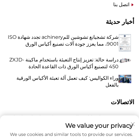
اتصل بنا
أخبار حديثة
شركة تشجيانغ تشوشين للمachinery تجدد شهادة ISO
9001، مما يعزز جودة آلات تصنيع أكياس الورق
دراسة حالة: تعزيز إنتاج التعبئة باستخدام ماكينة ZXJD-
450 لتصنيع أكياس الورق ذات القاعدة الحادة
وراء الكواليس: كيف تعمل آلة تعبئة الأكياس الورقية
بالفعل
الاتصالات
رقم 118 شارع ليانغيو الشرقية، تشانغتشياو، بلدة وانكوان،
أ
بينغيانغ، مدينة ونتشو، مقاطعة تشيجيانغ، الصين 325409
We value your privacy
We use cookies and similar tools to provide our services.
فوسفور
8615988795434