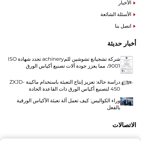
الأخبار
الأسئلة الشائعة
اتصل بنا
أخبار حديثة
شركة تشجيانغ تشوشين للمachinery تجدد شهادة ISO
9001، مما يعزز جودة آلات تصنيع أكياس الورق
دراسة حالة: تعزيز إنتاج التعبئة باستخدام ماكينة ZXJD-
450 لتصنيع أكياس الورق ذات القاعدة الحادة
وراء الكواليس: كيف تعمل آلة تعبئة الأكياس الورقية
بالفعل
الاتصالات
رقم 118 شارع ليانغيو الشرقية، تشانغتشياو، بلدة وانكوان،