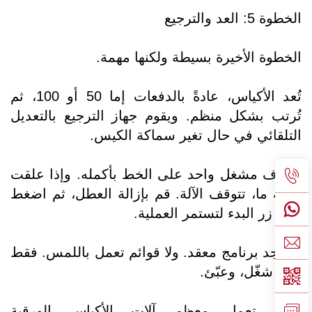
الخطوة 5: العد والترجيع
الخطوة الأخيرة بسيطة ولكنها مهمة.
تُعد الأكياس، عادةً بالدفعات إما 50 أو 100، ثم
تُرتب بشكل منظم. ويقوم جهاز الترجيع بالتعديل
التلقائي في حال تغير سماكة الكيس.
يشرف مشغل واحد على الخط بأكمله. وإذا علقت
ورقة ما، تتوقف الآلة. قم بإزالة العطل، ثم اضغط
على زر البدء لتستمر العملية.
لا يوجد برنامج معقد. ولا قوائم تعمل باللمس. فقط
ابدأ، شغّل، وعبّئ.
هكذا تعمل معظم آلات الأكياس الورقية