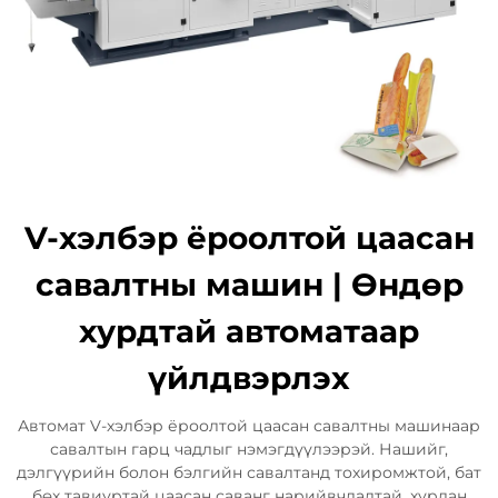
V-хэлбэр ёроолтой цаасан
савалтны машин | Өндөр
хурдтай автоматаар
үйлдвэрлэх
Автомат V-хэлбэр ёроолтой цаасан савалтны машинаар
савалтын гарц чадлыг нэмэгдүүлээрэй. Нашийг,
дэлгүүрийн болон бэлгийн савалтанд тохиромжтой, бат
бөх тавиуртай цаасан саванг нарийвчлалтай, хурдан