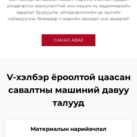
үйлдвэрлэх зориулалттай энэ машин нь хөдөлмөрийн
зардлыг бууруулж, үйлдвэрлэлийн үр ашгийг
сайжруулна. Өнөөдөр л өөрийн захидал үнэ аваарай!
САНАЛ АВАХ
V-хэлбэр ёроолтой цаасан
савалтны машиний давуу
талууд
Материалын нарийвчлал