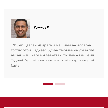
Дэвид Л.
"Zhuxin цаасан найрагны машины ажиллагаа
тогтвортой. Тэднээс бүрэн техникийн дэмжлэг
авсан, маш нарийн төвөгтэй, тусламжтай байв.
Тэдний багтай ажиллах маш сайн туршлагатай
байв."