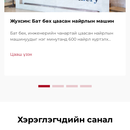
Жухсин: Бат бөх цаасан найрлын машин
Бат бөх, инженерийн чанартай цаасан найрлын
машинуудыг нэг минутанд 600 найрл хүртэлх
хурдтайгаар үйлдвэрлэдэг. Хүчин чадал, ашиглах
хялбар байдал, доод түвшний зогсолттойгоороо
Цааш үзэх
дэлхийн хэмжээнд итгэл үнэнчээр ашиглагддаг.
Мэргэжлийн дэмжлэг, хурдан үйлчилгээ аваарай.
Өнөөдөр л санал хүсэлт ирүүлээрэй.
Хэрэглэгчдийн санал