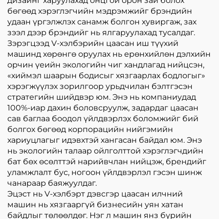
дизайнг харуулахад онцгой орон зай болох
бөгөөд хэрэглэгчийн мэдрэмжийг брэндийн
удаан үргэлжлэх санамж болгон хувиргаж, зах
зээл дээр брэндийг нь ялгаруулахад тусалдаг.
Зэрэгцээд V-хэлбэрийн цаасан иш түүхий
машинд хөрөнгө оруулах нь ерөнхийлөн дэлхийн
орчин үеийн экологийн чиг хандлагад нийцсэн,
«хиймэл шаарын бодисыг хязгаарлах бодлогыг»
хэрэгжүүлэх зорилгоор урьдчилан бэлтгэсэн
стратегийн шийдвэр юм. Энэ нь компаниудад
100%-иар дахин боловсруулж, задардаг цаасан
сав баглаа боодол үйлдвэрлэх боломжийг бий
болгох бөгөөд корпорацийн нийгэмийн
хариуцлагыг идэвхтэй хангасан байдал юм. Энэ
нь экологийн талаар ойлголттой хэрэглэгчдийн
бат бөх өсөлттэй нарийвчлан нийцэж, брендийг
уламжлалт бус, ногоон үйлдвэрлэл гэсэн шинж
чанараар баяжуулдаг.
Эцэст нь V-хэлбэрт дэвсгэр цаасан илчний
машин нь хязгааргүй бизнесийн уян хатан
байдлыг төлөөлдөг. Нэг л машин янз бүрийн