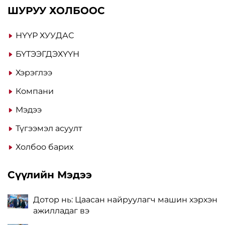
ШУРУУ ХОЛБООС
НҮҮР ХУУДАС
БҮТЭЭГДЭХҮҮН
Хэрэглээ
Компани
Мэдээ
Түгээмэл асуулт
Холбоо барих
Сүүлийн Мэдээ
Дотор нь: Цаасан найруулагч машин хэрхэн
ажилладаг вэ