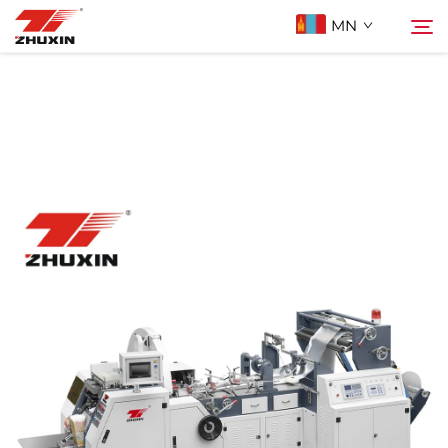
MN
Бүтээгдэхүүн
Хайх
Ашиглах Зорилго
Компани
Мэдээ
Холбоо Барих
Түгээмэл асуулт