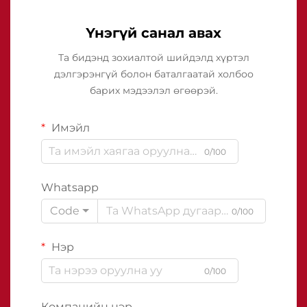
Үнэгүй санал авах
Та бидэнд зохиалтой шийдэлд хүртэл
дэлгэрэнгүй болон баталгаатай холбоо
барих мэдээлэл өгөөрэй.
Имэйл
0/100
Whatsapp
Code
0/100
Нэр
0/100
Компанийн нэр