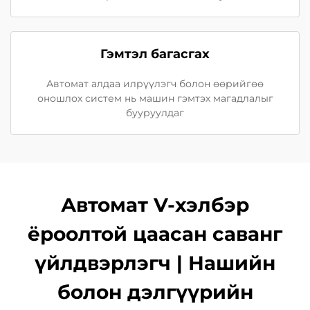
Гэмтэл багасгах
Автомат алдаа илрүүлэгч болон өөрийгөө
оношлох систем нь машин гэмтэх магадлалыг
бууруулдаг
Автомат V-хэлбэр
ёроолтой цаасан саванг
үйлдвэрлэгч | Нашийн
болон дэлгүүрийн