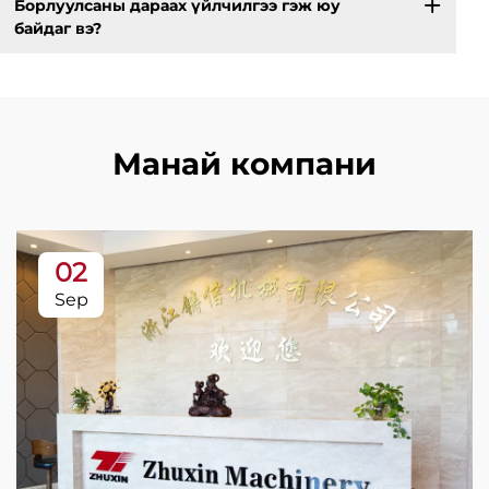
Борлуулсаны дараах үйлчилгээ гэж юу
байдаг вэ?
Манай компани
02
Sep