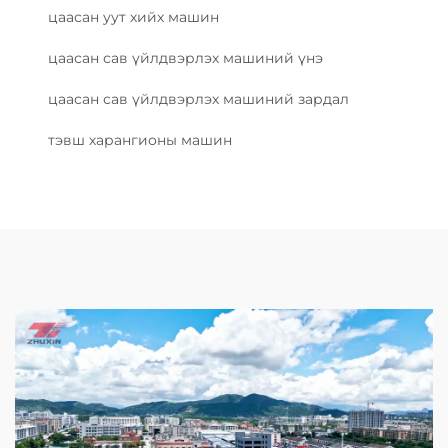
цаасан уут хийх машин
цаасан сав үйлдвэрлэх машиний үнэ
цаасан сав үйлдвэрлэх машиний зардал
тэвш харангионы машин