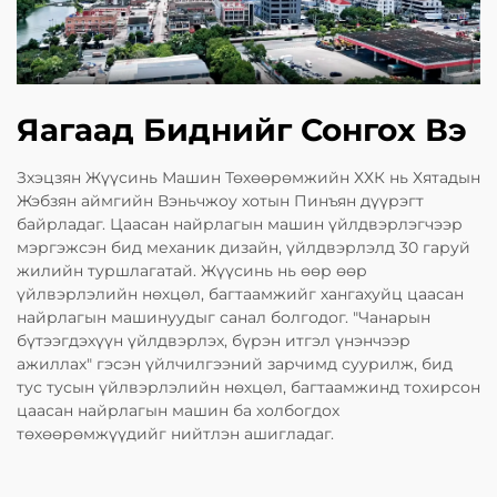
Яагаад Биднийг Сонгох Вэ
Зхэцзян Жүүсинь Машин Төхөөрөмжийн ХХК нь Хятадын
Жэбзян аймгийн Вэньчжоу хотын Пинъян дүүрэгт
байрладаг. Цаасан найрлагын машин үйлдвэрлэгчээр
мэргэжсэн бид механик дизайн, үйлдвэрлэлд 30 гаруй
жилийн туршлагатай. Жүүсинь нь өөр өөр
үйлвэрлэлийн нөхцөл, багтаамжийг хангахуйц цаасан
найрлагын машинуудыг санал болгодог. "Чанарын
бүтээгдэхүүн үйлдвэрлэх, бүрэн итгэл үнэнчээр
ажиллах" гэсэн үйлчилгээний зарчимд суурилж, бид
тус тусын үйлвэрлэлийн нөхцөл, багтаамжинд тохирсон
цаасан найрлагын машин ба холбогдох
төхөөрөмжүүдийг нийтлэн ашигладаг.