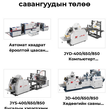
савангуудын төлөө
Автомат квадрат
ёроолтой цаасан
JYD-400/650/850
хайрцаг хийх машин
Компьютерт
хөдөлгөөнт их
хурдан шар бүстэй
цахилгаан сумын
бичиг бана бий
болгох машины
JD-400/650/850
JYS-400/650/850
Хөдөөгийн савны
Бусадын хэрэглээний
өндөр хурдны