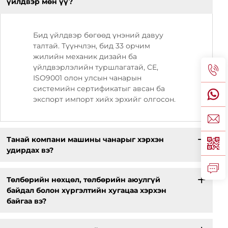
үйлдвэр мөн үү?
Бид үйлдвэр бөгөөд үнэний давуу
талтай. Түүнчлэн, бид 33 орчим
жилийн механик дизайн ба
үйлдвэрлэлийн туршлагатай, CE,
ISO9001 олон улсын чанарын
системийн сертификатыг авсан ба
экспорт импорт хийх эрхийг олгосон.
Танай компани машины чанарыг хэрхэн
удирдах вэ?
Төлбөрийн нөхцөл, төлбөрийн аюулгүй
байдал болон хүргэлтийн хугацаа хэрхэн
байгаа вэ?