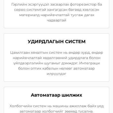
Гэрлийн эсэргүүцэл засварлах фоторезистор ба
серво системтэй хангагдсан бөгөөд хэвлэсэн
материалд нарийвчлалтай тусгаж дагах
чадвартай
УДИРДЛАГЫН СИСТЕМ
Цахилгаан хяналтын систем нь өндөр хурд, өндөр
нарийвчлалтай хөдөлгөөний удирдлага болон
үйлдвэрлэлийн шугамыг дэмждэг. Интеграци
болон оптик кабелын нөлөөг автоматаар
илрүүлдэг
Автоматаар шилжих
Холбогчийн систем нь машины ажиллаж байх үед
автоматаар холбогчийг зөөхөд тусална.