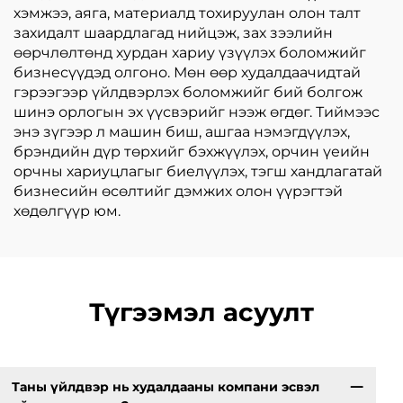
хэмжээ, аяга, материалд тохируулан олон талт
захидалт шаардлагад нийцэж, зах зээлийн
өөрчлөлтөнд хурдан хариу үзүүлэх боломжийг
бизнесүүдэд олгоно. Мөн өөр худалдаачидтай
гэрээгээр үйлдвэрлэх боломжийг бий болгож
шинэ орлогын эх үүсвэрийг нээж өгдөг. Тиймээс
энэ зүгээр л машин биш, ашгаа нэмэгдүүлэх,
брэндийн дүр төрхийг бэхжүүлэх, орчин үеийн
орчны хариуцлагыг биелүүлэх, тэгш хандлагатай
бизнесийн өсөлтийг дэмжих олон үүрэгтэй
хөдөлгүүр юм.
Түгээмэл асуулт
Таны үйлдвэр нь худалдааны компани эсвэл