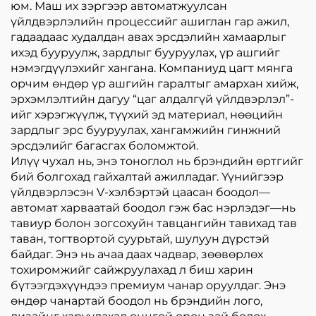
юм. Маш их зэргээр автоматжуулсан
үйлдвэрлэлийн процессийг ашиглан гар ажил,
гадаадаас худалдан авах эрсдэлийн хамаарлыг
ихэд бууруулж, зардлыг бууруулах, үр ашгийг
нэмэгдүүлэхийг хангана. Компаниуд цагт мянга
орчим өндөр үр ашгийн гаралтыг амархан хийж,
эрхэмлэлтийн дагуу “цаг алдалгүй үйлдвэрлэл”-
ийг хэрэгжүүлж, түүхий эд материал, нөөцийн
зардлыг эрс бууруулах, хангамжийн гинжний
эрсдэлийг багасгах боломжтой.
Илүү чухал нь, энэ тоноглол нь брэндийн өртгийг
бий болгохад гайхалтай ажилладаг. Үүнийгээр
үйлдвэрлэсэн V-хэлбэртэй цаасан боодол—
автомат харваатай боодол гэж бас нэрлэдэг—нь
тавиур болон зогсохуйн тавцангийн тавихад тав
таван, тогтвортой суурьтай, шулуун дүрстэй
байдаг. Энэ нь ачаа даах чадвар, зөөвөрлөх
тохиромжийг сайжруулахад л биш харин
бүтээгдэхүүндээ премиум чанар оруулдаг. Энэ
өндөр чанартай боодол нь брэндийн лого,