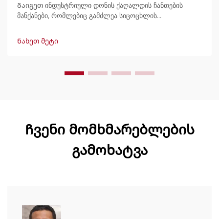
Გაიგეთ ინდუსტრიული დონის ქაღალდის ჩანთების
მანქანები, რომლებიც გამძლეა სიცოცხლის
განმავლობაში, გამოტანით 600 ჩანთამდე/წუთში.
მსოფლიოში ნდობით გამოიყენება გამძლეობის,
Ნახეთ მეტი
მარტივად მართვის და მინიმალური შესვენების გამო.
მიიღეთ სპეციალისტური მხარდაჭერა და სწრაფი
მომსახურება. მოგვწერეთ დღესვე შეთავაზების
მოსათხოვნად.
Ჩვენი მომხმარებლების
გამოხატვა