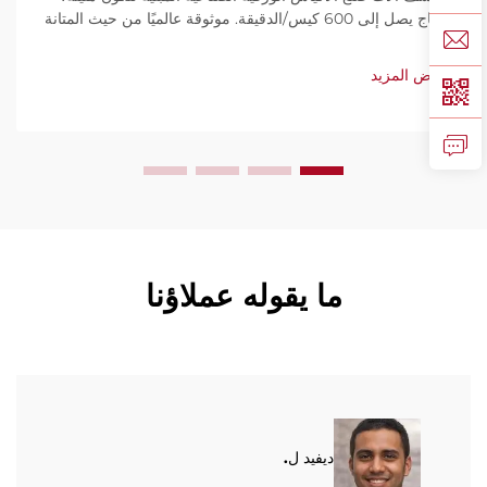
بإنتاج يصل إلى 600 كيس/الدقيقة. موثوقة عالميًا من حيث المتانة
وسهولة الاستخدام والصيانة المحدودة. احصل على دعم فني
وخدمة سريعة. اطلب عرض سعر اليوم.
عرض المزيد
ما يقوله عملاؤنا
ديفيد ل.