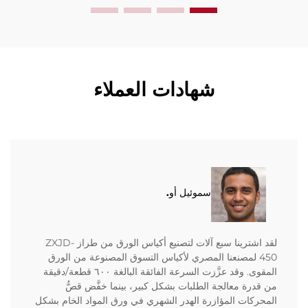
شهادات العملاء
سموئيل أو.
لقد اشترينا سبع آلات لتصنيع أكياس الورق من طراز ZXJD-
450 لمصنعنا المصري لأكياس التسوق المصنوعة من الورق
المقوى. وقد عزَّزت السرعة الفائقة البالغة ٦٠٠ قطعة/دقيقة
من قدرة معالجة الطلبات بشكل كبير، بينما خفَّض قصُّ
المحركات المؤازرة الهدر الشهري في ورق المواد الخام بشكل