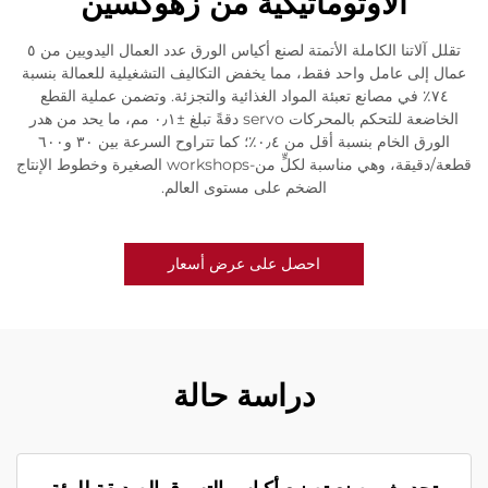
الأوتوماتيكية من زهوكسين
تقلل آلاتنا الكاملة الأتمتة لصنع أكياس الورق عدد العمال اليدويين من ٥
عمال إلى عامل واحد فقط، مما يخفض التكاليف التشغيلية للعمالة بنسبة
٧٤٪ في مصانع تعبئة المواد الغذائية والتجزئة. وتضمن عملية القطع
الخاضعة للتحكم بالمحركات servo دقةً تبلغ ±٠٫١ مم، ما يحد من هدر
الورق الخام بنسبة أقل من ٠٫٤٪؛ كما تتراوح السرعة بين ٣٠ و٦٠٠
قطعة/دقيقة، وهي مناسبة لكلٍّ من-workshops الصغيرة وخطوط الإنتاج
الضخم على مستوى العالم.
احصل على عرض أسعار
دراسة حالة