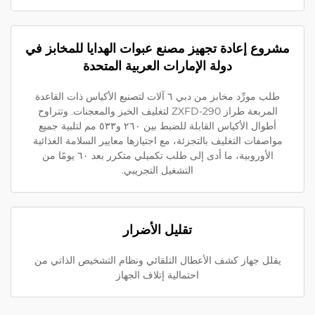
مشروع إعادة تجهيز مصنع عبوات الهدايا للمخابز في
دولة الإمارات العربية المتحدة
طلب مورِّد مخابز من دبي ٦ آلات لتصنيع الأكياس ذات القاعدة
المربعة طراز ZXFD-290 لتغليف الخبز والمعجنات. وتتراوح
أطوال الأكياس القابلة للضبط بين ٢٦٠ و٥٣٣ مم لتلبية جميع
مواصفات التغليف بالتجزئة، مع اجتيازها معايير السلامة الغذائية
الأوروبية، ما أدى إلى طلب تكميلي متكرر بعد ٦٠ يومًا من
التشغيل التجريبي.
تقليل الأضرار
يقلل جهاز كشف الأعطال التلقائي ونظام التشخيص الذاتي من
احتمالية إتلاف الجهاز