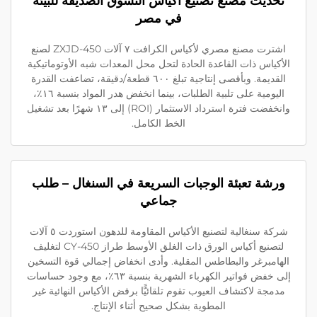
تحديث مصنع تصنيع أكياس التسوق الصديقة للبيئة
في مصر
اشترت مصنع مصري لأكياس الكرافت ٧ آلات ZXJD-450 لصنع
الأكياس ذات القاعدة الحادة لتحل محل المعدات شبه الأوتوماتيكية
القديمة. وبأقصى إنتاجية تبلغ ٦٠٠ قطعة/دقيقة، تضاعفت القدرة
اليومية على تلبية الطلبات، بينما انخفض هدر المواد بنسبة ١٦٪،
وانخفضت فترة استرداد الاستثمار (ROI) إلى ١٣ شهرًا بعد تشغيل
الخط الكامل.
ورشة تعبئة الوجبات السريعة في السنغال – طلب
جماعي
شركة سنغالية لتصنيع الأكياس المقاومة للدهون استوردت ٥ آلات
لتصنيع أكياس الورق ذات الغلق الأوسط طراز CY-450 لتغليف
الهامبرغر والبطاطس المقلية. وأدى انخفاض إجمالي قوة التسخين
إلى خفض فواتير الكهرباء الشهرية بنسبة ٦٣٪، مع وجود حساسات
مدمجة لاكتشاف العيوب تقوم تلقائيًّا برفض الأكياس النهائية غير
المطوية بشكل صحيح أثناء الإنتاج.