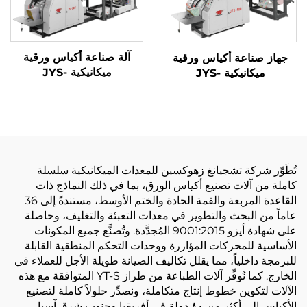
آلة صناعة أكياس ورقية
جهاز صناعة أكياس ورقية
ميكانيكية JYS-
ميكانيكية JYS-
400/650/850 مع الطباعة
400/650/850
عبر الإنترنت
تُطَوِّر شركة تشجيانغ زهوكسين للمعدات الميكانيكية سلسلة
كاملة من آلات تصنيع أكياس الورق، بما في ذلك النماذج ذات
القاعدة المربعة والقمة الحادة والختم الأوسط، مستندةً إلى 36
عاماً من البحث والتطوير في معدات التعبئة والتغليف، وحاصلة
على شهادة أيزو 9001:2015 المُجدَّدة. وتُصنَّع جميع المكونات
الأساسية للمحركات المؤازرة ووحدات التحكم المنطقية القابلة
للبرمجة داخلياً، مما يقلل تكاليف الصيانة طويلة الأجل للعملاء في
الخارج. كما نُوفِّر آلات الطباعة من طراز YT-S المتوافقة مع هذه
الآلات لتكوين خطوط إنتاج متكاملة، ونصدِّر حلولاً كاملة لتصنيع
الأكياس إلى أكثر من ٨٠ دولة في أفريقيا وجنوب شرق آسيا