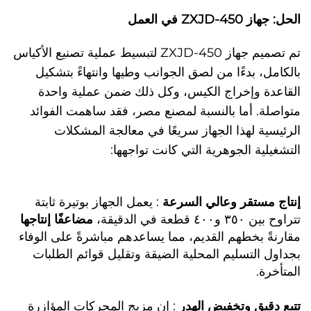
الحل: جهاز ZXJD-450 في العمل
تم تصميم جهاز ZXJD-450 لتبسيط عملية تصنيع الأكياس
بالكامل، بدءًا من لصق الجوانب وطيها وانتهاءً بتشكيل
القاعدة وإخراج الكيس، وكل ذلك ضمن عملية واحدة
متواصلة. أما بالنسبة لمصنع مصر، فقد ساهمت الفوائد
الرئيسية لهذا الجهاز سريعًا في معالجة المشكلات
التشغيلية الجوهرية التي كانت تواجهها:
إنتاج مستقر وعالي السرعة
: يعمل الجهاز بوتيرة ثابتة
تتراوح بين ٣٥٠ و٤٠٠ قطعة في الدقيقة،
مضاعفًا إنتاجها
مقارنةً بخطهم القديم، مما يساعدهم مباشرةً على الوفاء
بجداول التسليم المحلية الضيقة وتقليل قوائم الطلبات
المتأخرة.
تتبع دقيق وتخفيض الهدر
: إن مزيج المحركات المؤازرة