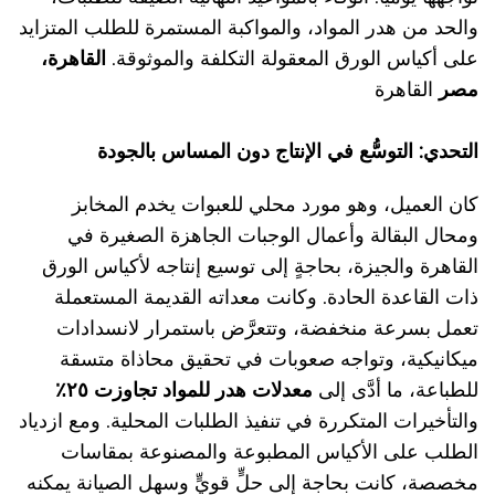
والحد من هدر المواد، والمواكبة المستمرة للطلب المتزايد
على أكياس الورق المعقولة التكلفة والموثوقة.
القاهرة،
مصر
القاهرة
التحدي: التوسُّع في الإنتاج دون المساس بالجودة
كان العميل، وهو مورد محلي للعبوات يخدم المخابز
ومحال البقالة وأعمال الوجبات الجاهزة الصغيرة في
القاهرة والجيزة، بحاجةٍ إلى توسيع إنتاجه لأكياس الورق
ذات القاعدة الحادة. وكانت معداته القديمة المستعملة
تعمل بسرعة منخفضة، وتتعرَّض باستمرار لانسدادات
ميكانيكية، وتواجه صعوبات في تحقيق محاذاة متسقة
للطباعة، ما أدَّى إلى
معدلات هدر للمواد تجاوزت ٢٥٪
والتأخيرات المتكررة في تنفيذ الطلبات المحلية. ومع ازدياد
الطلب على الأكياس المطبوعة والمصنوعة بمقاسات
مخصصة، كانت بحاجة إلى حلٍّ قويٍّ وسهل الصيانة يمكنه