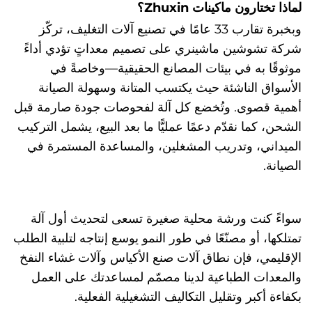
لماذا تختارون ماكينات Zhuxin؟
وبخبرة تقارب 33 عامًا في تصنيع آلات التغليف، تركّز
شركة تشوشين ماشينري على تصميم معداتٍ تؤدي أداءً
موثوقًا به في بيئات المصانع الحقيقية—وخاصةً في
الأسواق الناشئة حيث يكتسب المتانة وسهولة الصيانة
أهمية قصوى. وتُخضع كل آلة لفحوصات جودة صارمة قبل
الشحن، كما نقدّم دعمًا عمليًّا ما بعد البيع، يشمل التركيب
الميداني، وتدريب المشغلين، والمساعدة المستمرة في
الصيانة.
سواءً كنت ورشة محلية صغيرة تسعى لتحديث أول آلة
تمتلكها، أو مصنّعًا في طور النمو يوسع إنتاجه لتلبية الطلب
الإقليمي، فإن نطاق آلات صنع الأكياس وآلات غشاء النفخ
والمعدات الطباعية لدينا مصمّم لمساعدتك على العمل
بكفاءة أكبر وتقليل التكاليف التشغيلية الفعلية.