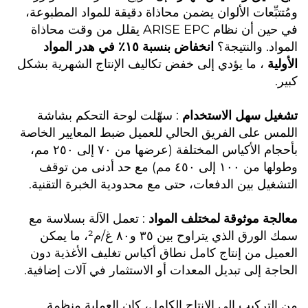
ومُتتبِّعات الألوان يضمن محاذاة دقيقة للمواد المطبوعة،
في حين أن نظام ARISE EPC يقلل من وقت محاذاة
المواد. والنتيجة؟
انخفاض بنسبة ١٥٪ في هدر المواد
الأولية
، ما يؤدي إلى خفض تكاليف الإنتاج الشهرية بشكل
كبير.
تشغيل سهل الاستخدام
: سهّلت لوحة التحكم بشاشة
اللمس على الفريق الحالي للعميل ضبط المعايير الخاصة
بأحجام الأكياس المختلفة (عرضها من ٧٠ إلى ٢٥٠ مم،
وطولها من ١٠٠ إلى ٤٥٠ مم) مع حد أدنى من توقف
التشغيل بين الدفعات، حتى مع محدودية الخبرة التقنية.
معالجة موثوقة لمختلف المواد
: تعمل الآلة بسلاسة مع
سمك الورق الذي يتراوح بين ٣٥ و٨٠ غ/م²، ما يمكن
العميل من إنتاج كامل نطاق أكياس تغليف الأغذية دون
الحاجة إلى تبديل المعدات أو الاستثمار في آلات إضافية.
من التركيب إلى الإنتاج الكامل، كان العملية منظمة