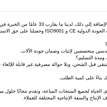
أ: نحن مصنع، ولذلك لدينا ميزة في السعر. بالإضافة إلى ذلك، لدينا ما يقارب 33 عامًا من الخبرة ف
التصميم والتصنيع الميكانيكي، واجتازنا شهادة الجودة الدولية CE و ISO9001 وحصلنا على
دسين متخصصين لإثبات وضمان جودة الآلات.
فع المبلغ المتبقي قبل الشحن، وبلا حوالة مصرفية غير قابلة للإلغاء 
الحياة لجميع المنتجات المباعة، ونقدم مجانًا حلول ميز
لإنتاج والسعة الإنتاجية المختلفة للعملاء.