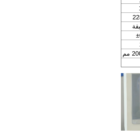
22
مم