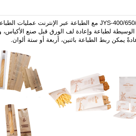
تربط آلة صناعة أكياس ورقية ميكانيكية JYS-400/650/850 مع الطباعة عبر الإنترنت عمليات الطب
 الوسيطة لطباعة وإعادة لف الورق قبل صنع الأكياس، و
ادةً يمكن ربط الطباعة باثنين، أربعة أو ستة ألوان.