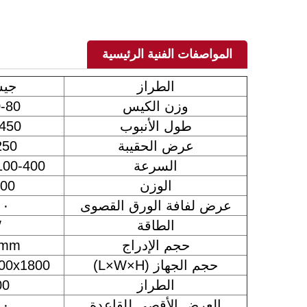
المواصفات الفنية الرئيسية
الطراز
جيس 
وزن الكيس
40-80
طول الأنبوب
-450
عرض الحقيبة
-250
السرعة
100-400كيس/دقيق
الوزن
2200
عرض لفافة الورق القصوى
٨٠٠
الطاقة
W
حجم الإدراج
0mm
حجم الجهاز (L×W×H)
1500x1800
الطراز
00
العرض الأقصى للقاعدة
٨٠٠