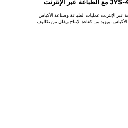
س ورقية ميكانيكية JYS-400/650/850 مع الطباعة عبر الإنترنت عمليات الطباعة وصناعة الأكياس
لأكياس، ويزيد من كفاءة الإنتاج ويقلل من تكاليف