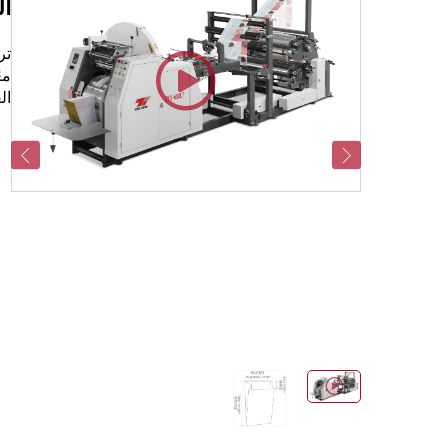
آلة
مع
ال