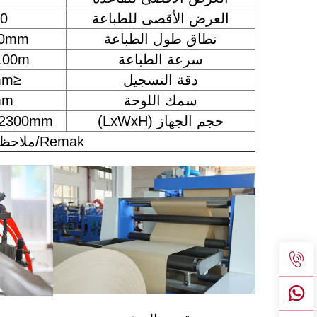
العرض الأقصى للطباعة
60
نطاق طول الطباعة
00mm
سرعة الطباعة
5-100m/د
دقة التسجيل
≤±0.20mm
سمك اللوحة
mm
حجم الجهاز (LxWxH)
x2300mm
Remak/ملاحظة: لونان، أربعة ألوان، ستة ألوان