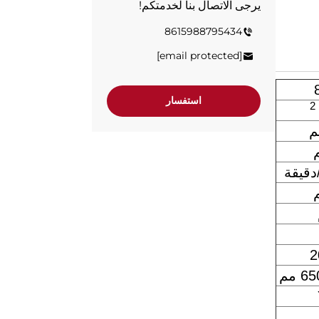
يرجى الاتصال بنا لخدمتكم!
8615988795434
[email protected]
استفسار
2
2
مم