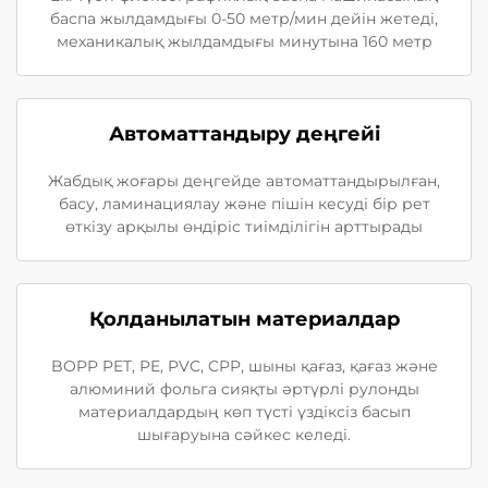
баспа жылдамдығы 0-50 метр/мин дейін жетеді,
механикалық жылдамдығы минутына 160 метр
Автоматтандыру деңгейі
Жабдық жоғары деңгейде автоматтандырылған,
басу, ламинациялау және пішін кесуді бір рет
өткізу арқылы өндіріс тиімділігін арттырады
Қолданылатын материалдар
BOPP PET, PE, PVC, CPP, шыны қағаз, қағаз және
алюминий фольга сияқты әртүрлі рулонды
материалдардың көп түсті үздіксіз басып
шығаруына сәйкес келеді.