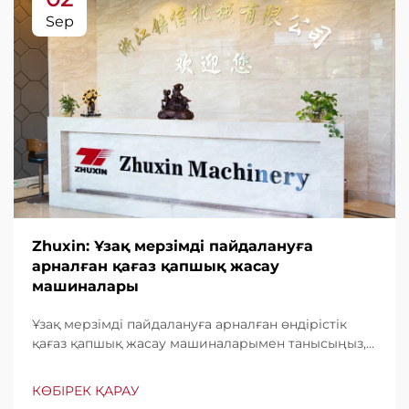
Sep
Zhuxin: Ұзақ мерзімді пайдалануға
арналған қағаз қапшық жасау
машиналары
Ұзақ мерзімді пайдалануға арналған өндірістік
қағаз қапшық жасау машиналарымен танысыңыз,
минутына дейін 600 қапшық шығару мүмкіндігі.
Бүкіл әлем бойынша тұрақтылығы, пайдаланудың
КӨБІРЕК ҚАРАУ
жеңілдігі мен аз үзіліс уақыты үшін сенімді. Білікті