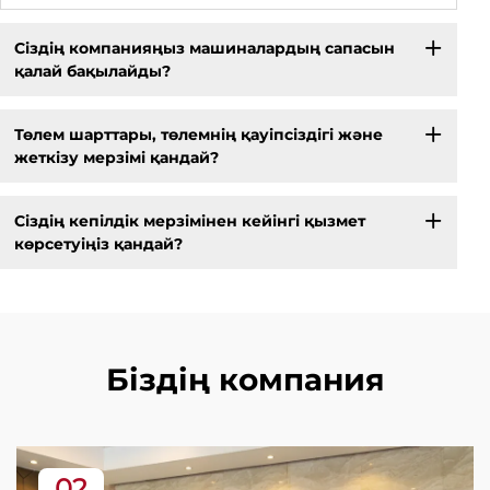
Сіздің компанияңыз машиналардың сапасын
қалай бақылайды?
Төлем шарттары, төлемнің қауіпсіздігі және
жеткізу мерзімі қандай?
Сіздің кепілдік мерзімінен кейінгі қызмет
көрсетуіңіз қандай?
Біздің компания
02