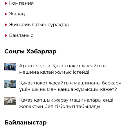
Компания
Жалаң
Жиі қойылатын сұрақтар
Байланыс
Соңғы Хабарлар
Артқы сцена: Қағаз пакет жасайтын
машина қалай жұмыс істейді
Қағаз пакет жасайтын машинаны басқару
үшін шынымен қанша жұмысшы қажет?
Қағаз қапшық жасау машиналары енді
жолақтың бөлігі болып табылады
Байланыстар