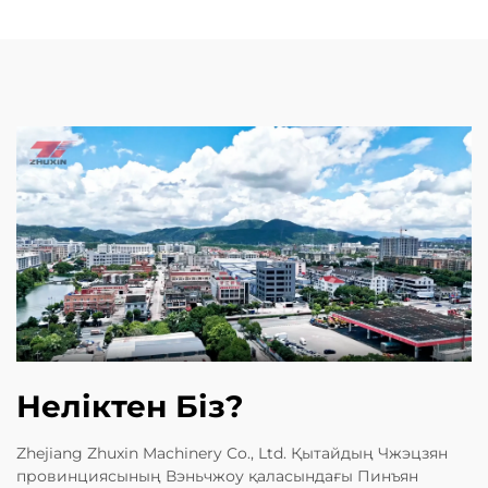
Неліктен Біз?
Zhejiang Zhuxin Machinery Co., Ltd. Қытайдың Чжэцзян
провинциясының Вэньчжоу қаласындағы Пинъян