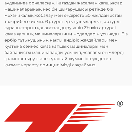
ауданында орналасқан. Қағаздан жасалған қапшықтар
машиналарының кәсіби шығарушысы ретінде біз
механикалық жобалау мен өндірісте 30 жылдан астам
тәжірибеге иеміз. Әртүрлі тұтынушылардың әртүрлі
сұраныстарын қанағаттандыру үшін Zhuxin әртүрлі
қағаз қапшық машиналарының моделдерін ұсынады. Біз
әрбір тұтынушының нақты өндіріс жағдайлары мен
қуатына сәйкес қағаз қапшық машиналары мен
байланысты машиналарды ұсынып, «сапалы өнімдерді
қалыптастыру және тұтастай жұмыс істеу» деген
қызмет көрсету принципімізді сақтаймыз.