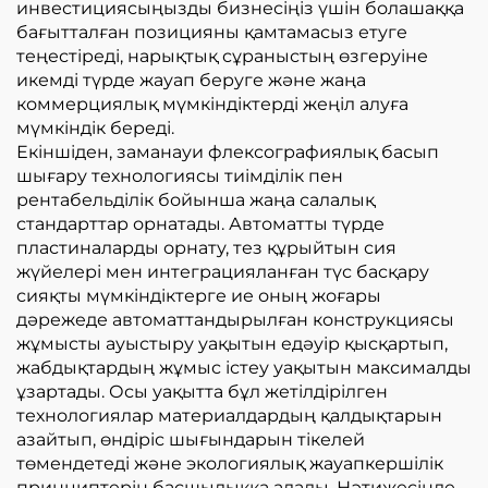
инвестициясыңызды бизнесіңіз үшін болашаққа
бағытталған позицияны қамтамасыз етуге
теңестіреді, нарықтық сұраныстың өзгеруіне
икемді түрде жауап беруге және жаңа
коммерциялық мүмкіндіктерді жеңіл алуға
мүмкіндік береді.
Екіншіден, заманауи флексографиялық басып
шығару технологиясы тиімділік пен
рентабельділік бойынша жаңа салалық
стандарттар орнатады. Автоматты түрде
пластиналарды орнату, тез құрыйтын сия
жүйелері мен интеграцияланған түс басқару
сияқты мүмкіндіктерге ие оның жоғары
дәрежеде автоматтандырылған конструкциясы
жұмысты ауыстыру уақытын едәуір қысқартып,
жабдықтардың жұмыс істеу уақытын максималды
ұзартады. Осы уақытта бұл жетілдірілген
технологиялар материалдардың қалдықтарын
азайтып, өндіріс шығындарын тікелей
төмендетеді және экологиялық жауапкершілік
принциптерін басшылыққа алады. Нәтижесінде,