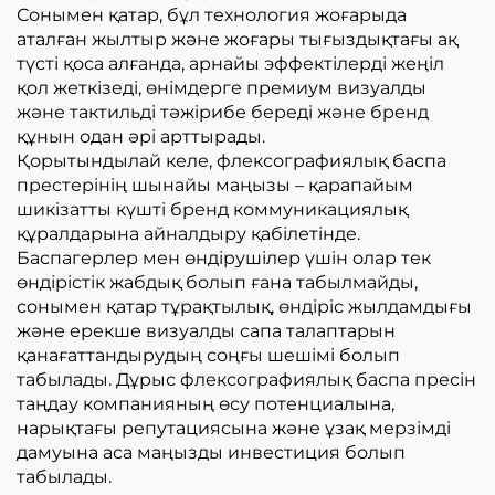
Сонымен қатар, бұл технология жоғарыда
аталған жылтыр және жоғары тығыздықтағы ақ
түсті қоса алғанда, арнайы эффектілерді жеңіл
қол жеткізеді, өнімдерге премиум визуалды
және тактильді тәжірибе береді және бренд
құнын одан әрі арттырады.
Қорытындылай келе, флексографиялық баспа
престерінің шынайы маңызы – қарапайым
шикізатты күшті бренд коммуникациялық
құралдарына айналдыру қабілетінде.
Баспагерлер мен өндірушілер үшін олар тек
өндірістік жабдық болып ғана табылмайды,
сонымен қатар тұрақтылық, өндіріс жылдамдығы
және ерекше визуалды сапа талаптарын
қанағаттандырудың соңғы шешімі болып
табылады. Дұрыс флексографиялық баспа пресін
таңдау компанияның өсу потенциалына,
нарықтағы репутациясына және ұзақ мерзімді
дамуына аса маңызды инвестиция болып
табылады.