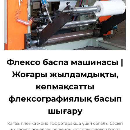
Флексо баспа машинасы |
Жоғары жылдамдықты,
көпмақсатты
флексографиялық басып
шығару
Қағаз, пленка және гофротарақша үшін сапалы басып
шығаруға арналған алдыңғы қатарлы флексо баспа