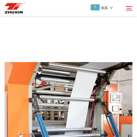
KK
Продукциялар
Іздеу
Қолданбалар
Компания
Жаңалықтар
Бізге ХабарLAS
ҚОСЫЛҒАН СУАЛДАР