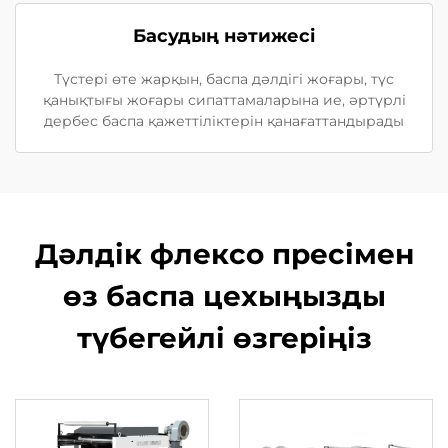
Басудың нәтижесі
Түстері өте жарқын, баспа дәлдігі жоғары, түс
қанықтығы жоғары сипаттамаларына ие, әртүрлі
дербес баспа қажеттіліктерін қанағаттандырады
Дәлдік флексо пресімен
өз баспа цехыңызды
түбегейлі өзгеріңіз