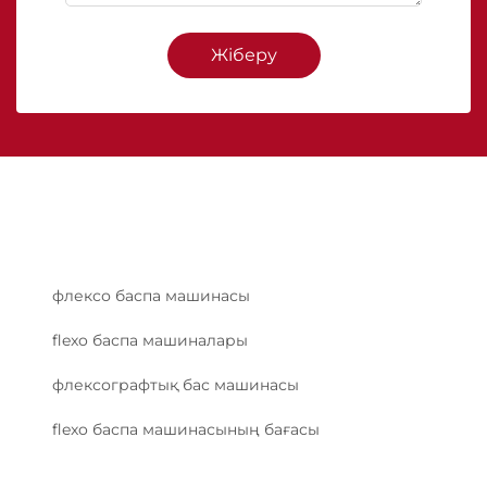
Жіберу
флексо баспа машинасы
flexo баспа машиналары
флексографтық бас машинасы
flexo баспа машинасының бағасы