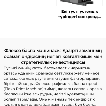
Екі түсті үстемдік
түріндегі синхронды
белбеулі жоғары
жылдамдықты баспа
машинасы үлкен
пісіру қораптарымен
Флексо баспа машинасы: Қазіргі заманның
орамал өндірісінің негізгі қозғалтқышы мен
стратегиялық инвестициясы
Бүгінгі күннің қатты бәсекелестік нарықтық
ортасында өнім орамасы сәттілікке жету немесе
сәтсіздікке ұшырауға анықтаушы факторлардың
біріне айналды. Флексографиялық баспа пресі
(Flexo Print Machine) тиімді, жоғары сапалы орама
баспасын іске асырудың негізгі қозғалтқышы
болып табылады. Оның маңызы тек өндірістік
құрылғыдан әлдеқайда асып түседі; бұл бренд