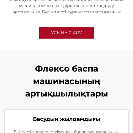
машинасымен өз өндірістік қоректендіруді
арттырыңыз. Бүгін тиісті сұранысты тапсырыңыз!
ҰСЫНЫС АЛУ
Флексо баспа
машинасының
артықшылықтары
Басудың жылдамдығы
Екі түсті флексографиялық баспа машинасының