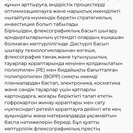
құнын арттыруға, өндірістік процестерді
оптимизациялауға және нарықтық икемділікті
нығайтуға мүмкіндік беретін стратегиялық
инвестиция болып табылады.
Біріншіден, флексографиялық басып шығару
қондырғыларының үстемдігі олардың ешқашан
болмаған көптүрлілігінде. Дәстүрлі басып
шығару технологияларынан өзгеше,
флексография тамақ және тұтынушылық
тауарлар қораптарында кеңінен қолданылатын
полиэтилен (PE) мен бидайықты бағытталған
полипропилен (BOPP) сияқты икемді
пленкалардан бастап, электроника, косметика
және сәндік тауарлар үшін қатпарлы
картондарға, жоғары беріктікті талап ететін
гофрокартон жинау қораптары мен сату
нүктесіндегі ретейл қораптауға дейінгі өте кең
ауқымдағы жаңа материалдарда ұқсамайтын
баспа нәтижелерін береді. Бұл қуатты
көптүрлілік флексографиялық престің