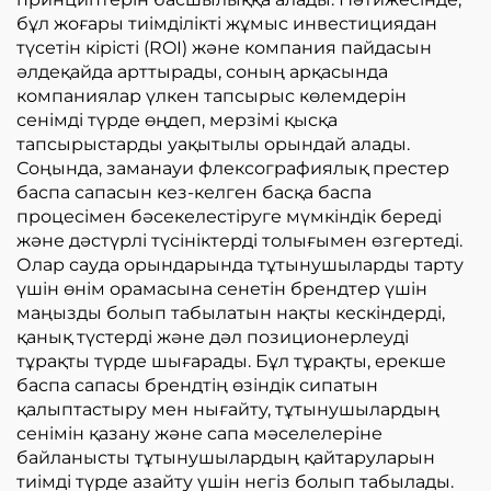
бұл жоғары тиімділікті жұмыс инвестициядан
түсетін кірісті (ROI) және компания пайдасын
әлдеқайда арттырады, соның арқасында
компаниялар үлкен тапсырыс көлемдерін
сенімді түрде өңдеп, мерзімі қысқа
тапсырыстарды уақытылы орындай алады.
Соңында, заманауи флексографиялық престер
баспа сапасын кез-келген басқа баспа
процесімен бәсекелестіруге мүмкіндік береді
және дәстүрлі түсініктерді толығымен өзгертеді.
Олар сауда орындарында тұтынушыларды тарту
үшін өнім орамасына сенетін брендтер үшін
маңызды болып табылатын нақты кескіндерді,
қанық түстерді және дәл позиционерлеуді
тұрақты түрде шығарады. Бұл тұрақты, ерекше
баспа сапасы брендтің өзіндік сипатын
қалыптастыру мен нығайту, тұтынушылардың
сенімін қазану және сапа мәселелеріне
байланысты тұтынушылардың қайтаруларын
тиімді түрде азайту үшін негіз болып табылады.