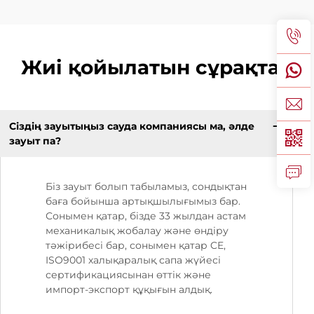
Жиі қойылатын сұрақтар
Сіздің зауытыңыз сауда компаниясы ма, әлде
зауыт па?
Біз зауыт болып табыламыз, сондықтан
баға бойынша артықшылығымыз бар.
Сонымен қатар, бізде 33 жылдан астам
механикалық жобалау және өндіру
тәжірибесі бар, сонымен қатар CE,
ISO9001 халықаралық сапа жүйесі
сертификациясынан өттік және
импорт-экспорт құқығын алдық.