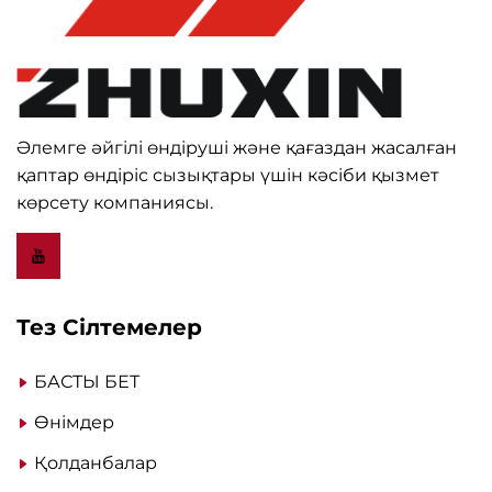
Әлемге әйгілі өндіруші және қағаздан жасалған
қаптар өндіріс сызықтары үшін кәсіби қызмет
көрсету компаниясы.
Тез Сілтемелер
БАСТЫ БЕТ
Өнімдер
Қолданбалар