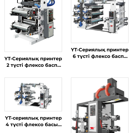
YT-Сериялық принтер
6 түсті флексо баспа
YT-Сериялық принтер
машинасы
2 түсті флексо баспа
машинасы
YT-сериялық принтер
4 түсті флексо басып
шығару машинасы