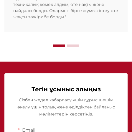
техникалық көмек алдым, өте нақты және
пайдалы болды. Олармен бірге жұмыс істеу өте
жақсы тәжірибе болды."
Тегін ұсыныс алыңыз
Сізбен жедел хабарласу үшін дұрыс шешім
әкелу үшін толық және әділдікпен байланыс
мәліметтерін көрсетіңіз.
Email