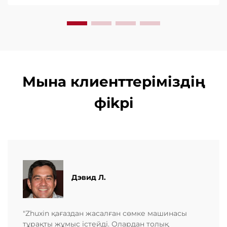
көмек және жылдам қызмет көрсету. Бүгін
сұраныс беріңіз.
Мына клиенттеріміздің
фikрi
Дэвид Л.
"Zhuxin қағаздан жасалған сөмке машинасы
тұрақты жұмыс істейді. Олардан толық