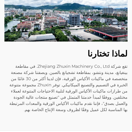
لماذا تختارنا
تقع شركة Zhejiang Zhuxin Machinery Co., Ltd. في مقاطعة
بينغيانغ، مدينة ونتشو، بمقاطعة تشجيانغ بالصين. وبصفتنا شركة مصنعة
متخصصة في ماكينات الأكياس الورقية، فإن لدينا أكثر من 30 عامًا من
الخبرة في التصميم والتصنيع الميكانيكي. توفر Zhuxin مجموعة متنوعة
من طرازات ماكينات الأكياس الورقية لتلبية الاحتياجات المتنوعة لعملاء
مختلفين. ووفقًا لمبدأ خدمتنا المتمثل في "تصنيع منتجات عالية الجودة
والعمل بصدق"، فإننا نقدم ماكينات الأكياس الورقية والمعدات المرتبطة
بها المناسبة لكل عميل وفقًا لظروف وسعة الإنتاج الخاصة بهم.