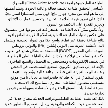
الطباعة الفليكسوغرافية (Flexo Print Machine) المحرك
الأساسي لتحقيق طباعة تغليف فعالة وعالية الجودة. وتمتد أهميتها
إلى ما هو أبعد من مجرد جهاز إنتاج؛ فهي تمثل استثمارًا استراتيجيًا
قادرًا على تعزيز قيمة العلامة التجارية، وتحسين عمليات الإنتاج،
وتعزيز القدرة على التكيف مع السوق.
أولاً، تكمن تميّز آلات الطباعة الفلنجرافية في تنوعها غير المسبوق.
على عكس تقنيات الطباعة التقليدية، تُقدِّم الطريقة الفلنجرافية
نتائج طباعة دقيقة عبر نطاق واسع جدًا من المواد الجديدة. ويشمل
ذلك الأغشية المرنة مثل البولي إيثيلين (PE) والبولي بروبيلين
الموجه ثنائي المحور (BOPP) المستخدمة بشكل شائع في تغليف
الأغذية والسلع الاستهلاكية، وكذلك العلب القابلة للطي المطلوبة
في تغليف الإلكترونيات ومستحضرات التجميل والسلع الفاخرة،
بالإضافة إلى صناديق الكرتون المضلع المستخدمة في الشحن
وأغلفة البيع بالتجزئة التي تتطلب متانة عالية. ويُعد هذا التنوع
القوي استثمارًا في آلة طباعة فلنجرافية ما يعادل تأمين موقع
مستقبلي مضمون لنشاطك التجاري، مما يتيح لك الاستجابة
بسرعة لمتطلبات السوق المتغيرة والاستفادة بسهولة من فرص
تجارية جديدة.
ثانيًا، تُعد تقنية الطباعة الفليكسوغرافية الحديثة معيارًا جديدًا في
الصناعة من حيث الكفاءة والربحية. ويقلل التصميم المتطور شديد