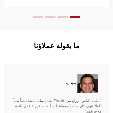
ما يقوله عملاؤنا
ديفيد ل.
"ماكينة أكياس الورق من Zhuxin تعمل بثبات. تلقينا دعماً تقنياً
كاملاً منهم، كان مفصلاً ومساعداً جداً. كانت تجربة عمل رائعة
مع فريقهم."