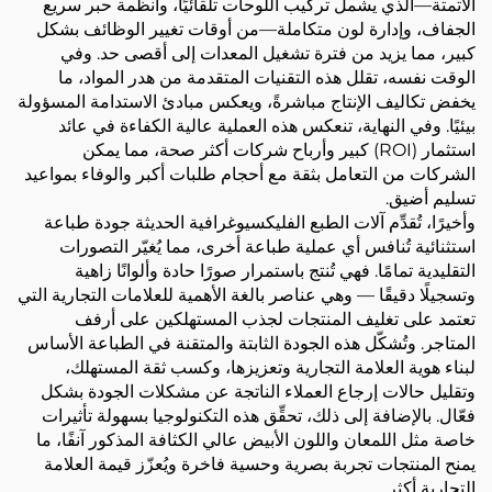
الأتمتة—الذي يشمل تركيب اللوحات تلقائيًا، وأنظمة حبر سريع
الجفاف، وإدارة لون متكاملة—من أوقات تغيير الوظائف بشكل
كبير، مما يزيد من فترة تشغيل المعدات إلى أقصى حد. وفي
الوقت نفسه، تقلل هذه التقنيات المتقدمة من هدر المواد، ما
يخفض تكاليف الإنتاج مباشرةً، ويعكس مبادئ الاستدامة المسؤولة
بيئيًا. وفي النهاية، تنعكس هذه العملية عالية الكفاءة في عائد
استثمار (ROI) كبير وأرباح شركات أكثر صحة، مما يمكن
الشركات من التعامل بثقة مع أحجام طلبات أكبر والوفاء بمواعيد
تسليم أضيق.
وأخيرًا، تُقدِّم آلات الطبع الفليكسيوغرافية الحديثة جودة طباعة
استثنائية تُنافس أي عملية طباعة أخرى، مما يُغيّر التصورات
التقليدية تمامًا. فهي تُنتج باستمرار صورًا حادة وألوانًا زاهية
وتسجيلًا دقيقًا — وهي عناصر بالغة الأهمية للعلامات التجارية التي
تعتمد على تغليف المنتجات لجذب المستهلكين على أرفف
المتاجر. وتُشكّل هذه الجودة الثابتة والمتقنة في الطباعة الأساس
لبناء هوية العلامة التجارية وتعزيزها، وكسب ثقة المستهلك،
وتقليل حالات إرجاع العملاء الناتجة عن مشكلات الجودة بشكل
فعّال. بالإضافة إلى ذلك، تحقِّق هذه التكنولوجيا بسهولة تأثيرات
خاصة مثل اللمعان واللون الأبيض عالي الكثافة المذكور آنفًا، ما
يمنح المنتجات تجربة بصرية وحسية فاخرة ويُعزّز قيمة العلامة
التجارية أكثر.