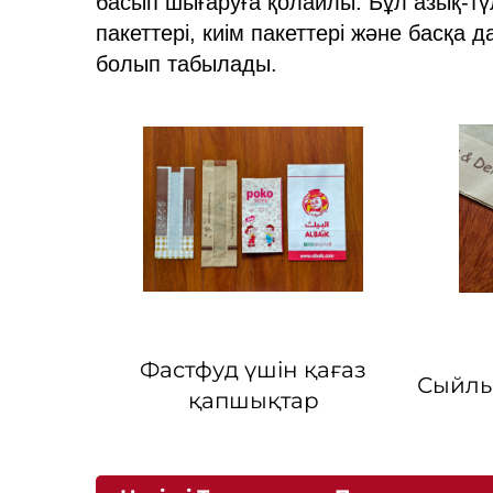
басып шығаруға қолайлы. Бұл азық-түл
пакеттері, киім пакеттері және басқа
болып табылады.
Фастфуд үшін қағаз
Сыйлы
қапшықтар