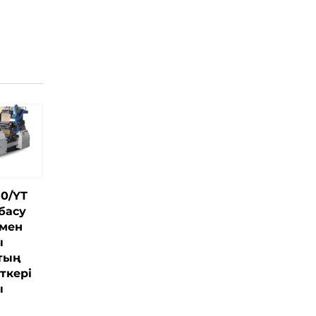
50/YT
басу
ымен
ы
тың
ткері
ы