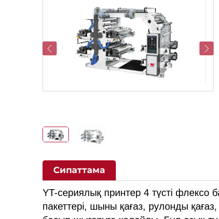
Сипаттама
YT-сериялық принтер 4 түсті флексо
пакеттері, шыны қағаз, рулонды қаға