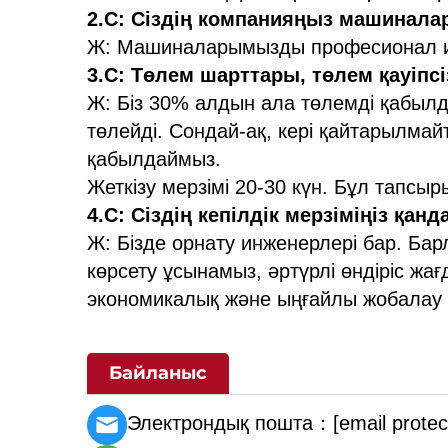
2.С: Сіздің компанияңыз машинал
Ж: Машиналарымызды професионал инж
3.С: Төлем шарттары, төлем қауіпсі
Ж: Біз 30% алдын ала төлемді қабылд
төлейді. Сондай-ақ, кері қайтарылмай
қабылдаймыз.
Жеткізу мерзімі 20-30 күн. Бұл тапсы
4.С: Сіздің кепілдік мерзіміңіз қанд
Ж: Бізде орнату инженерлері бар. Бар
көрсету ұсынамыз, әртүрлі өндіріс ж
экономикалық және ыңғайлы жобалау 
Байланыс
Электрондық пошта：
[email protec