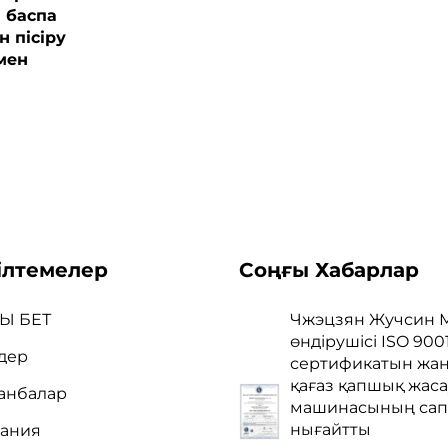
 баспа
 пісіру
мен
ілтемелер
Соңғы Хабарлар
Ы БЕТ
Чжэцзян Жучсин 
өндірушісі ISO 900
дер
сертификатын жаң
қағаз қапшық жаса
анбалар
машинасының сап
нығайтты
ания