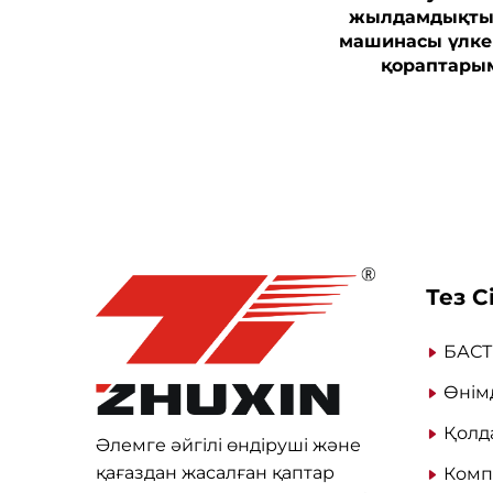
жылдамдықты
машинасы үлкен
қораптары
Тез С
БАСТ
Өнім
Қолд
Әлемге әйгілі өндіруші және
қағаздан жасалған қаптар
Комп