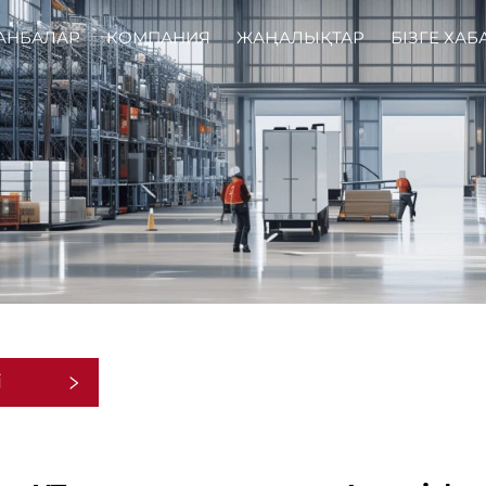
АНБАЛАР
КОМПАНИЯ
ЖАҢАЛЫҚТАР
БІЗГЕ ХАБ
і