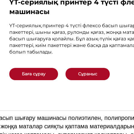
YT-сериялық принтер 4 түсті ф
машинасы
YT-сериялық принтер 4 түсті флексо басып шығ
пакеттері, шыны қағаз, рулонды қағаз, жоңқа ма
басып шығаруға қолайлы. Бұл азық-түлік қағаз қ
пакеттері, киім пакеттері және басқа да қаптам
болып табылады.
Баға сұрау
Сұраныс
 басып шығару машинасы полиэтилен, полипроп
з, жоңқа маталар сияқты қаптама материалдары