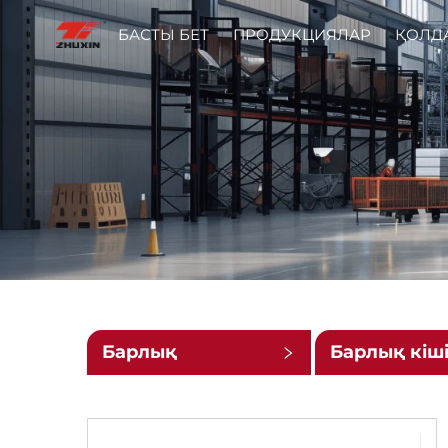
БАСТЫ БЕТ
ПРОДУКЦИЯЛАР
ҚОЛД
Барлық
Барлық кіш
санаттар
санаттар