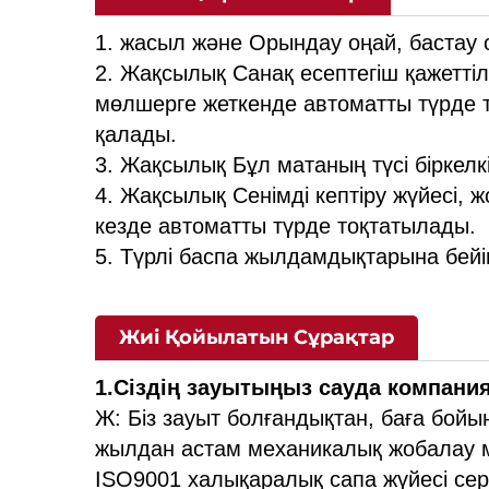
1. жасыл және Орындау оңай, бастау о
2. Жақсылық Санақ есептегіш қажетті
мөлшерге жеткенде автоматты түрде т
қалады.
3. Жақсылық Бұл матаның түсі біркелк
4. Жақсылық Сенімді кептіру жүйесі, 
кезде автоматты түрде тоқтатылады.
5. Түрлі баспа жылдамдықтарына бейі
Жиі Қойылатын Сұрақтар
1.Сіздің зауытыңыз сауда компания
Ж: Біз зауыт болғандықтан, баға бой
жылдан астам механикалық жобалау ме
ISO9001 халықаралық сапа жүйесі сер