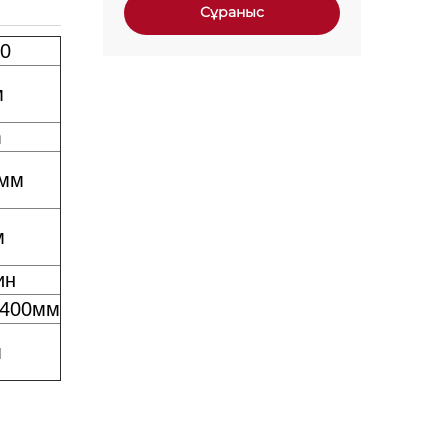
Сұраныс
00
м
m
0мм
м
ин
2400мм
м