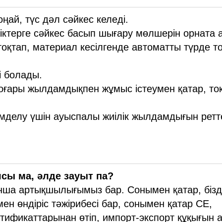
ңай, түс дәл сәйкес келеді.
ліктерге сәйкес басып шығару мөлшерін орната 
оқтап, материал кесілгенде автоматты түрде т
і болады.
жоғары жылдамдықпен жұмыс істеумен қатар, то
мделу үшін ауыспалы жиілік жылдамдығын ретт
сы ма, әлде зауыт па?
ынша артықшылығымыз бар. Сонымен қатар, бізд
н өндіріс тәжірибесі бар, сонымен қатар CE,
тификаттарынан өтіп, импорт-экспорт құқығын 