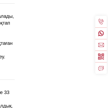
алады,
оқтап
қтаған
еу.
е 33
алдық.