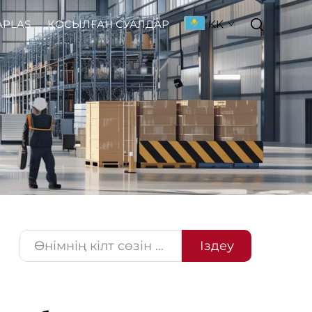
KK
АРLAS
ҚОСЫЛҒАН СУАЛДАР
Іздеу