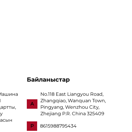
Байланыстар
Машина
No.118 East Liangyou Road,
1
Zhangqiao, Wanquan Town,
А
артты,
Pingyang, Wenzhou City,
у
Zhejiang P.R. China 325409
асын
P
8615988795434