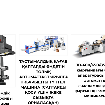
ТАСТЫМАЛДЫҚ ҚАҒАЗ
JD-400/650/8
ҚАПТАРДЫ ӨНДЕТІН
қырғындағы 
ТОЛЫҚ
апаратурас
АВТОМАТТАСТЫРЫЛҒАН
автоматт
ТІКБҰРЫШТЫ ТҮПТЕЛІ
жылдамдық
МАШИНА (САПТАРДЫ
қырғын қызме
ҚОСУ ҮШІН ЖЕКЕ
емдік
машинас
СЫЗЫҚТА
хронды
ОРНАЛАСҚАН)
ғары