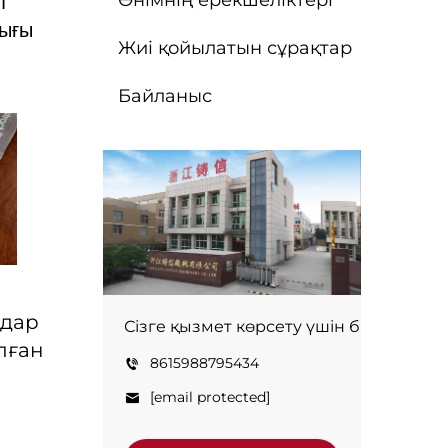
т
дығы
Жиі қойылатын сұрақтар
Байланыс
мдар
Сізге қызмет көрсету үшін бізге хаба
лған
8615988795434
[email protected]