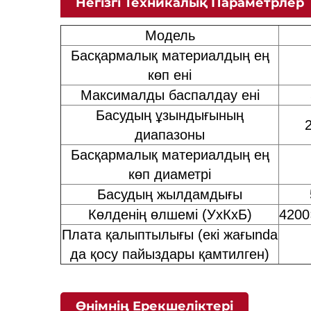
Негізгі Техникалық Параметрлер
Модель
Басқармалық материалдың ең
көп ені
Максималды баспалдау ені
Басудың ұзындығының
диапазоны
Басқармалық материалдың ең
көп диаметрі
Басудың жылдамдығы
Көлденің өлшемі (УxКxБ)
4200
Плата қалыптылығы (екі жағыnda
да қосу пайыздары қамтилген)
Өнімнің Ерекшеліктері