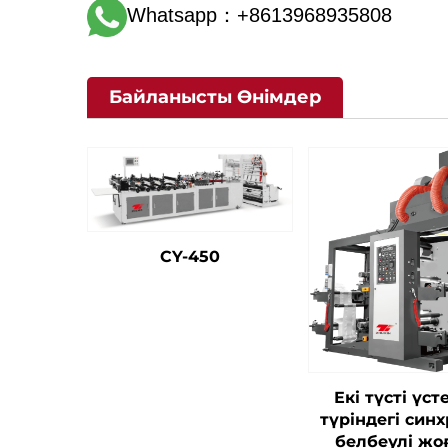
Whatsapp：+8613968935808
Байланысты Өнімдер
CY-450
Екі түсті үст
түріндегі син
белбеулі жо