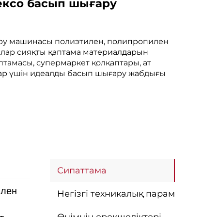
лексо басып шығару
ару машинасы полиэтилен, полипропилен
талар сияқты қаптама материалдарын
аптамасы, супермаркет қолқаптары, ат
алар үшін идеалды басып шығару жабдығы
Сипаттама
илен
Негізгі техникалық параметрлер
н
Өнімнің ерекшеліктері