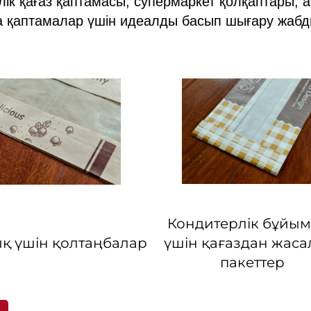
ік қағаз қаптамасы, супермаркет қолқаптары, а
 да қаптамалар үшін идеалды басып шығару жаб
Кондитерлік бұйы
қ үшін қолтаңбалар
үшін қағаздан жаса
пакеттер