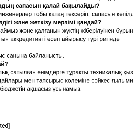
ардың сапасын қалай бақылайды?
енерлер тобы қатаң тексеріп, сапасын кепілд
здігі және жеткізу мерзімі қандай?
аймыз және қалғанын жүктің жіберілуінен бұрын
тын аккредитивті есеп айырысу түрі ретінде
рыс санына байланысты.
ай?
лық сатылған өнімдерге тұрақты техникалық қы
ағдайлары мен тапсырыс көлеміне сәйкес ғылыми
бюджетін ақшасыз ұсынамыз.
ted]