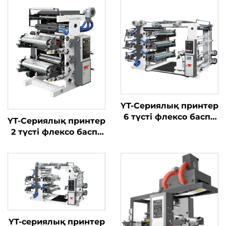
YT-Сериялық принтер
6 түсті флексо баспа
YT-Сериялық принтер
машинасы
2 түсті флексо баспа
машинасы
YT-сериялық принтер