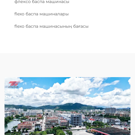
флексо баспа машинасы
flexo баспа машиналары
flexo баспа машинасының бағасы