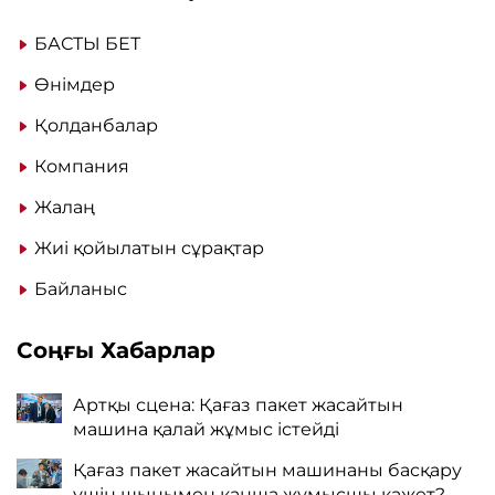
БАСТЫ БЕТ
Өнімдер
Қолданбалар
Компания
Жалаң
Жиі қойылатын сұрақтар
Байланыс
Соңғы Хабарлар
Артқы сцена: Қағаз пакет жасайтын
машина қалай жұмыс істейді
Қағаз пакет жасайтын машинаны басқару
үшін шынымен қанша жұмысшы қажет?