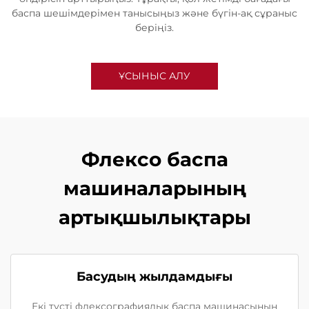
баспа шешімдерімен танысыңыз және бүгін-ақ сұраныс
беріңіз.
ҰСЫНЫС АЛУ
Флексо баспа
машиналарының
артықшылықтары
Басудың жылдамдығы
Екі түсті флексографиялық баспа машинасының