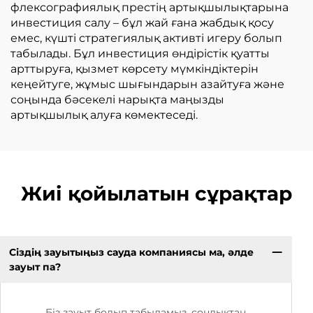
флексографиялық престің артықшылықтарына
инвестиция салу – бұл жай ғана жабдық қосу
емес, күшті стратегиялық активті игеру болып
табылады. Бұл инвестиция өндірістік қуатты
арттыруға, қызмет көрсету мүмкіндіктерін
кеңейтуге, жұмыс шығындарын азайтуға және
соңында бәсекелі нарықта маңызды
артықшылық алуға көмектеседі.
Жиі қойылатын сұрақтар
Сіздің зауытыңыз сауда компаниясы ма, әлде
зауыт па?
Біз зауыт болып табыламыз, сондықтан