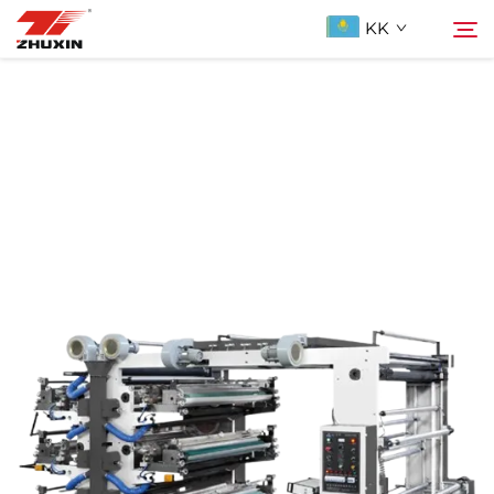
KK
Продукциялар
Іздеу
Қолданбалар
Компания
Жаңалықтар
Бізге ХабарLAS
ҚОСЫЛҒАН СУАЛДАР