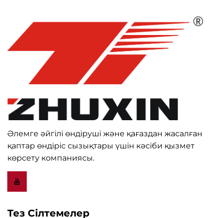
Әлемге әйгілі өндіруші және қағаздан жасалған
қаптар өндіріс сызықтары үшін кәсіби қызмет
көрсету компаниясы.
Тез Сілтемелер