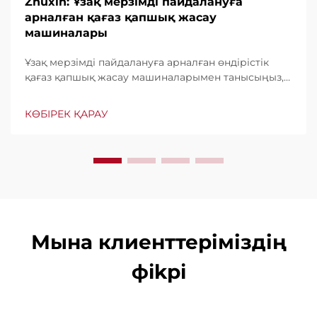
Zhuxin: Ұзақ мерзімді пайдалануға
арналған қағаз қапшық жасау
машиналары
Ұзақ мерзімді пайдалануға арналған өндірістік
қағаз қапшық жасау машиналарымен танысыңыз,
минутына дейін 600 қапшық шығару мүмкіндігі.
Бүкіл әлем бойынша тұрақтылығы, пайдаланудың
КӨБІРЕК ҚАРАУ
жеңілдігі мен аз үзіліс уақыты үшін сенімді. Білікті
көмек және жылдам қызмет көрсету. Бүгін
сұраныс беріңіз.
Мына клиенттеріміздің
фikрi