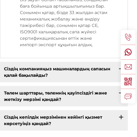
баға бойынша артықшылығымыз бар.
Сонымен қатар, бізде 33 жылдан астам
механикалық жобалау және өндіру
тәжірибесі бар, сонымен қатар CE,
ISO9001 халықаралық сапа жүйесі
сертификациясынан өттік және
импорт-экспорт құқығын алдық.
Сіздің компанияңыз машиналардың сапасын
қалай бақылайды?
Төлем шарттары, төлемнің қауіпсіздігі және
жеткізу мерзімі қандай?
Сіздің кепілдік мерзімінен кейінгі қызмет
көрсетуіңіз қандай?