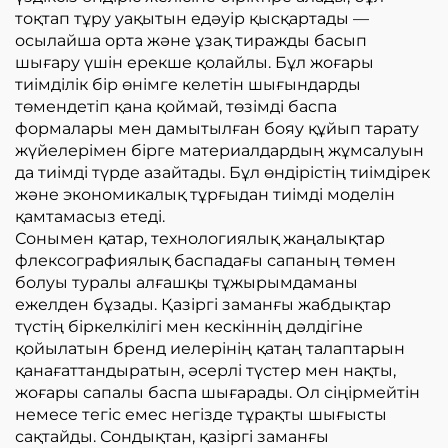
тоқтап тұру уақытын едәуір қысқартады —
осылайша орта және ұзақ тиражды басып
шығару үшін ерекше қолайлы. Бұл жоғары
тиімділік бір өнімге келетін шығындарды
төмендетіп қана қоймай, төзімді баспа
формалары мен дамытылған бояу құйып тарату
жүйелерімен бірге материалдардың жұмсалуын
да тиімді түрде азайтады. Бұл өндірістің тиімдірек
және экономикалық тұрғыдан тиімді моделін
қамтамасыз етеді.
Сонымен қатар, технологиялық жаңалықтар
флексографиялық баспадағы сапаның төмен
болуы туралы алғашқы тұжырымдаманы
ежелден бұзады. Қазіргі заманғы жабдықтар
түстің біркелкілігі мен кескіннің дәлдігіне
қойылатын бренд иелерінің қатаң талаптарын
қанағаттандыратын, әсерлі түстер мен нақты,
жоғары сапалы баспа шығарады. Ол сіңірмейтін
немесе тегіс емес негізде тұрақты шығысты
сақтайды. Сондықтан, қазіргі заманғы