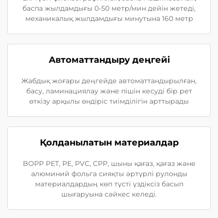
баспа жылдамдығы 0-50 метр/мин дейін жетеді,
механикалық жылдамдығы минутына 160 метр
Автоматтандыру деңгейі
Жабдық жоғары деңгейде автоматтандырылған,
басу, ламинациялау және пішін кесуді бір рет
өткізу арқылы өндіріс тиімділігін арттырады
Қолданылатын материалдар
BOPP PET, PE, PVC, CPP, шыны қағаз, қағаз және
алюминий фольга сияқты әртүрлі рулонды
материалдардың көп түсті үздіксіз басып
шығаруына сәйкес келеді.