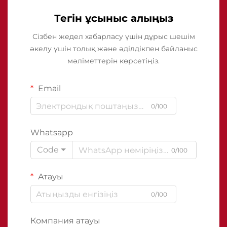
Тегін ұсыныс алыңыз
Сізбен жедел хабарласу үшін дұрыс шешім
әкелу үшін толық және әділдікпен байланыс
мәліметтерін көрсетіңіз.
Email
0/100
Whatsapp
Code
0/100
Атауы
0/100
Компания атауы