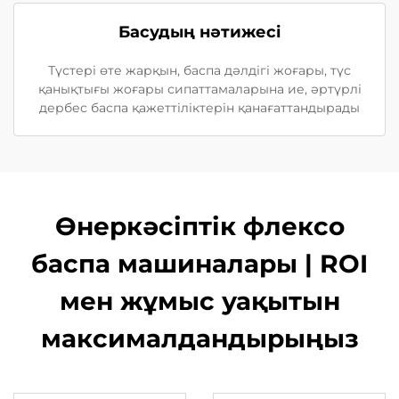
Басудың нәтижесі
Түстері өте жарқын, баспа дәлдігі жоғары, түс
қанықтығы жоғары сипаттамаларына ие, әртүрлі
дербес баспа қажеттіліктерін қанағаттандырады
Өнеркәсіптік флексо
баспа машиналары | ROI
мен жұмыс уақытын
максималдандырыңыз