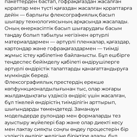
пакеттерден бастап, гофрақағаздан жасалған
қораптар мен түсті қағаздан жасалған қораптарға
дейін — барлығы флексографиялық басып
шығару технологиясының арқасында жасалады.
Оның өнеркәсіптік басып шығарудағы басым
таңдау болып табылуы негізінен әртүрлі
материалдармен — әртүрлі пленкалар, қағаздар,
картондар және гофрақағаздармен — тиімді
жұмыс істеу қабілетіне байланысты. Бұл ешбірге
теңдеспес бейімделу қабілеті өндірушілерге
әртүрлі өндірістік талаптарды қанағаттандыруға
мүмкіндік береді.
Флексографиялық престердің ерекше
көпфункционалдылығынан тыс, олар жоғары
жылдамдықтағы үздіксіз өндіріс үшін жасалған,
бұл тікелей өндірістің тиімділігін арттырып,
шығындарды төмендетеді. Заманауи
модельдерде рулондар мен формаларды тез
ауыстыру жүйелері бар және олар диекті кесу
мен лактау сияқты соңғы өңдеу процестерін бір
үздіксіз өндіріс желісіне біріктіре алады, бұл