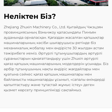
Неліктен Біз?
Zhejiang Zhuxin Machinery Co., Ltd. Қытайдың Чжэцзян
провинциясының Вэньчжоу қаласындағы Пинъян
ауданында орналасқан. Қағаздан жасалған қапшықтар
машиналарының кәсіби шығарушысы ретінде біз
механикалық жобалау мен өндірісте 30 жылдан астам
тәжірибеге иеміз. Әртүрлі тұтынушылардың әртүрлі
сұраныстарын қанағаттандыру үшін Zhuxin әртүрлі
қағаз қапшық машиналарының моделдерін ұсынады. Біз
әрбір тұтынушының нақты өндіріс жағдайлары мен
қуатына сәйкес қағаз қапшық машиналары мен
байланысты машиналарды ұсынып, «сапалы өнімдерді
қалыптастыру және тұтастай жұмыс істеу» деген
қызмет көрсету принципімізді сақтаймыз.