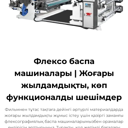
Флексо баспа
машиналары | Жоғары
жылдамдықты, көп
функционалды шешімдер
Фильмнен тұтас тақтаға дейінгі әртүрлі материалдарда
жоғары жылдамдықты жұмыс істеу үшін қазіргі заманғы
флексографиялық баспа машиналарымызбен орамалар
өндірісін арттырыңыз. Тұрақты, қол жетімді бағадағы