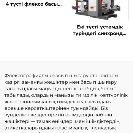
4 түсті флексо басып
шығару машинасы
Екі түсті үстемдік
түріндегі синхронды
белбеулі жоғары
жылдамдықты баспа
машинасы үлкен
пісіру қораптарымен
Флексографиялық басып шығару станоктары
қазіргі заманғы жәшіктер мен басып шығару
саласындағы маңызды негізгі жабдық болып
табылады, олардың маңызы тиімділік, көптүрлілік
және экономикалық тиімділік саласындағы
ерекше көрсеткіштерінен туындайды. Біз
күнделікті кездестіретін өнімдердің көбінің
жәшіктері — тамақ өнімдері мен ішімдіктердің
этикеткаларындағы пластикалық пленкалық