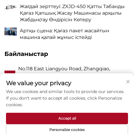
Жағдай зерттеуі: ZXJD-450 Қатты Табанды
Қағаз Қапшық Жасау Машинасы арқылы
Жабдықтау Өндірісін Көтеру
Артқы сцена: Қағаз пакет жасайтын
машина қалай жұмыс істейді
Байланыстар
No.118 East Liangyou Road, Zhangqiao,
А
Wanquan Town, Pingyang, Wenzhou City,
Zhejiang P.R. China 325409
We value your privacy
We use cookies and similar tools to provide our services.
P
8615988795434
If you don't want to accept all cookies, click Personalize
cookies.
E
[email protected]
Accept all
Personalize cookies
Авторлық құқық © Zhejiang Zhuxin Machinery