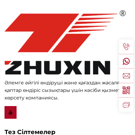
Әлемге әйгілі өндіруші және қағаздан жасалған
қаптар өндіріс сызықтары үшін кәсіби қызмет
көрсету компаниясы.
Тез Сілтемелер