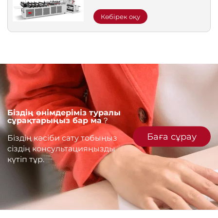
Көбірек оқу
Біздің өнімдеріміз туралы
сұрақтарыңыз бар ма？
Баға сұрау
Біздің кәсіби сату тобыңыз
сіздің консультацияңызды
күтіп тұр.