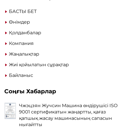
БАСТЫ БЕТ
Өнімдер
Қолданбалар
Компания
Жаңалықтар
Жиі қойылатын сұрақтар
Байланыс
Соңғы Хабарлар
Чжэцзян Жучсин Машина өндірушісі ISO
9001 сертификатын жаңартты, қағаз
қапшық жасау машинасының сапасын
нығайтты