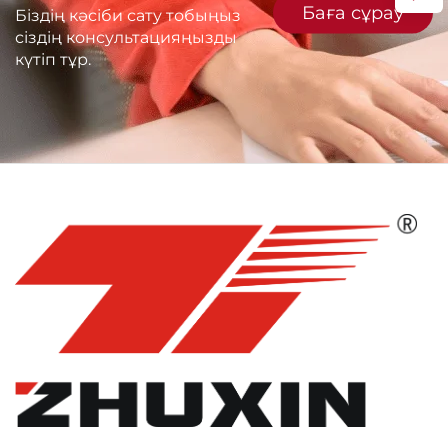
Баға сұрау
Біздің кәсіби сату тобыңыз
сіздің консультацияңызды
күтіп тұр.