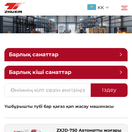
KK
Продукциялар
Іздеу
Қолданбалар
Барлық санаттар
Компания
Барлық кіші санаттар
Жаңалықтар
Іздеу
Үшбұрышты түбі бар қағаз қап жасау машинасы
Бізге ХабарLAS
ҚОСЫЛҒАН СУАЛДАР
ZXJD-750 Автоматты жоғары