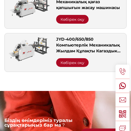
Механикалық қағаз
қапшығын жасау машинасы
Көбірек оқу
JYD-400/650/850
Компьютерлік Механикалық
Жылдам Құлақты Кагаздык
Сәкір Қуырғаушы Машина
Көбірек оқу
Біздің өнімдеріміз туралы
сұрақтарыңыз бар ма？