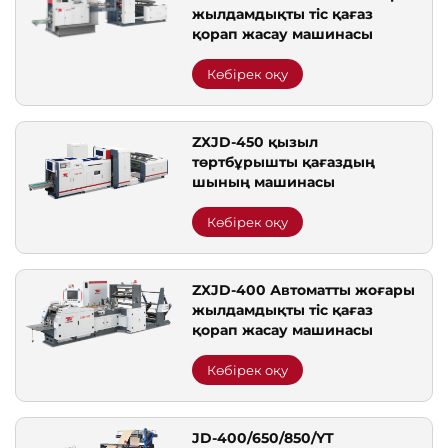
жылдамдықты тіс қағаз
қорап жасау машинасы
Көбірек оқу
ZXJD-450 қызыл
төртбұрышты қағаздың
шының машинасы
Көбірек оқу
ZXJD-400 Автоматты жоғары
жылдамдықты тіс қағаз
қорап жасау машинасы
Көбірек оқу
JD-400/650/850/YT