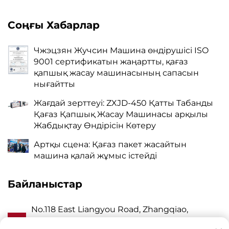
Соңғы Хабарлар
Чжэцзян Жучсин Машина өндірушісі ISO
9001 сертификатын жаңартты, қағаз
қапшық жасау машинасының сапасын
нығайтты
Жағдай зерттеуі: ZXJD-450 Қатты Табанды
Қағаз Қапшық Жасау Машинасы арқылы
Жабдықтау Өндірісін Көтеру
Артқы сцена: Қағаз пакет жасайтын
машина қалай жұмыс істейді
Байланыстар
No.118 East Liangyou Road, Zhangqiao,
А
Wanquan Town, Pingyang, Wenzhou City,