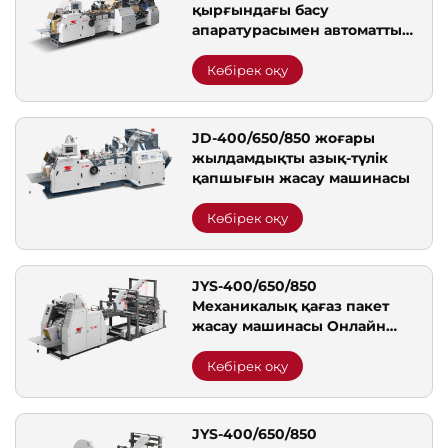
қырғындағы басу
апаратурасымен автоматты
жылдамдықтың қырғын
қызметкері машинасы
Көбірек оқу
JD-400/650/850 жоғары
жылдамдықты азық-түлік
қапшығын жасау машинасы
Көбірек оқу
JYS-400/650/850
Механикалық қағаз пакет
жасау машинасы Онлайн
басып шығару
Көбірек оқу
JYS-400/650/850