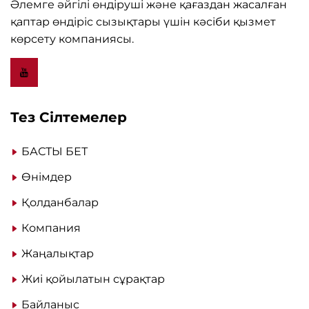
Әлемге әйгілі өндіруші және қағаздан жасалған
қаптар өндіріс сызықтары үшін кәсіби қызмет
көрсету компаниясы.
Тез Сілтемелер
БАСТЫ БЕТ
Өнімдер
Қолданбалар
Компания
Жаңалықтар
Жиі қойылатын сұрақтар
Байланыс