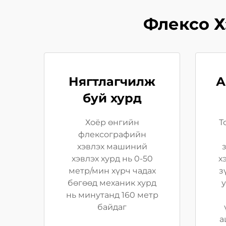
Флексо Х
Нягтлагчилж
А
буй хурд
Хоёр өнгийн
Т
флексографийн
хэвлэх машиний
хэвлэх хурд нь 0-50
х
метр/мин хүрч чадах
з
бөгөөд механик хурд
нь минутанд 160 метр
байдаг
а