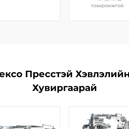
тохиромжтой.
ексо Пресстэй Хэвлэлийн
Хувиргаарай