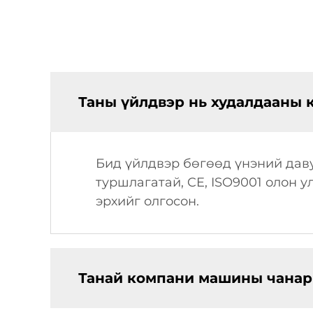
Таны үйлдвэр нь худалдааны 
Бид үйлдвэр бөгөөд үнэний даву
туршлагатай, CE, ISO9001 олон 
эрхийг олгосон.
Танай компани машины чанары