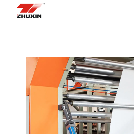
НҮҮР ХУУДАС
БҮТЭЭГДЭХҮҮН