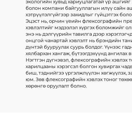
экологийн хувьд хариуцлагатай үр ашгийг 
болон компани байгууллагын илүү сайн аш
хэтрүүлэлгүйгээр захидлыг гүйцэтгэх бол
Эцэст нь, орчин үеийн флексографийн пре
хэвлэлтийг мэдээлэл хүргэх боломжийг олг
энэ нь дэлгүүрийн тавилга дээр хэрэглэгч
онцгой чанартай хэвлэлт нь брэндийн тани
дүнтэй бууруулах суурь болдог. Үүнээс гад
хялбархан хангаж, бүтээгдэхүүнд ангилах 
Нэгтгэн дүгнэвэл, флексографийн хэвлэх 
харилцааны хэрэгсэл болгон хувиргах чад
биш, тэднийгээ үргэлжлүүлэн хөгжүүлэх, з
юм. Зөв флексографийн хэвлэх тоног төхө
хөрөнгө оруулалт болно.