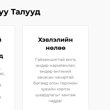
уу Талууд
й
Хэвлэлийн
нөлөө
д
Гайхамшигтай өнгө,
өндөр нарийвчлал,
,
өндөр өнгөний
ас,
ханасан чанартай
бөгөөд олон төрлийн
й
хувийн хэвлэх
шаардлагыг хангаж
н
чаддаг