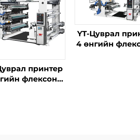
YT-Цуврал при
4 өнгийн флек
хэвлэлийн
машиныг
Цуврал принтер
нгийн флексоны
хэвлэлийн
машиныг