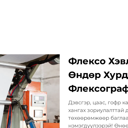
АШИГЛАХ ЗОРИЛГО
КОМПАНИ
МЭДЭЭ
ХОЛБОО
Флексо Хэв
Өндөр Хурд
Флексограф
Дэвсгэр, цаас, гофр 
хангах зориулалттай 
төхөөрөмжөөр баглаа
нэмэгдүүлээрэй! Өнөө