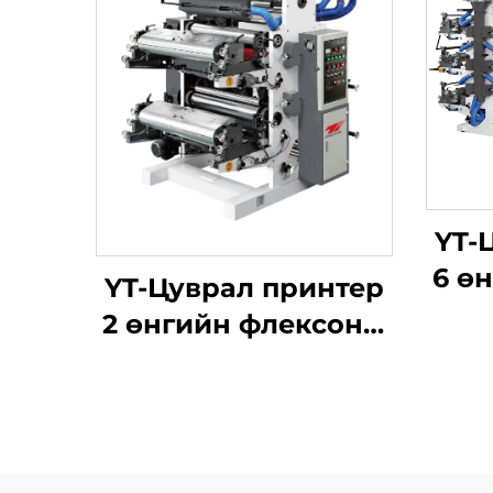
YT-
6 ө
YT-Цуврал принтер
2 өнгийн флексоны
хэвлэлийн
машиныг