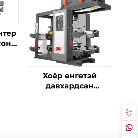
нтер
соны
Хоёр өнгөтэй
давхардсан
төрөлтэй синхрон
бүс өндөр хурдны
хэвлэлийн машин,
томоохон тосны
хайрцагтай