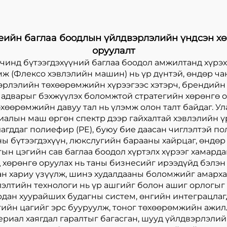
еийн баглаа боодлын үйлдвэрлэлийн үндсэн хө
оруулалт
чинд бүтээгдэхүүний баглаа боодол амжилтанд хүрэх
мж (Флексо хэвлэлийн машин) нь үр дүнтэй, өндөр ча
вэрлэлийн төхөөрөмжийн хүрээгээс хэтэрч, брендийн
 чадварыг бэхжүүлэх боломжтой стратегийн хөрөнгө о
хөөрөмжийн давуу тал нь үлэмж олон талт байдаг. У
лын маш өргөн спектр дээр гайхалтай хэвлэлийн үр д
агддаг полиефир (PE), буюу бие даасан чиглэлтэй по
хны бүтээгдэхүүн, люкслугийн барааны хайрцаг, өндөр
н цэгийн сав баглаа боодол хүртэлх хүрээг хамардаг.
өрөнгө оруулах нь таны бизнесийг ирээдүйд бэлэн б
ан хариу үзүүлж, шинэ худалдааны боломжийг амарх
лэлтийн технологи нь үр ашгийг болон ашиг орлогыг
хурдан хуурайших будагны систем, өнгийн интеграцла
йн цагийг эрс бууруулж, тоног төхөөрөмжийн ажилла
ериал хаягдал гаралтыг багасган, шууд үйлдвэрлэли