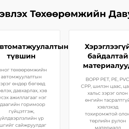
эвлэх Төхөөрөмжийн Дав
втоматжуулалтын
Хэрэглээгү
түвшин
байдалтай
материалуу
оног төхөөрөмжийн
автомжуулалтын
BOPP PET, PE, PVC
зэрэг өндөр бөгөөд
CPP, шилэн цаас, ца
эвлэх, давхарлах, хэв
хальс зэрэг олон
үсэх ажиллагааг нэг
өнгийн тасралтгү
удаагийн горимоор
хэвлэхэд
гүйцэтгэж,
тохиромжтой оло
үйлдвэрлэлийн үр
төрлийн рулон
шгийг сайжруулдаг
материалд