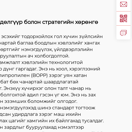
дөлгүүр болон стратегийн хөрөнгө
 эсэхийг тодорхойлох гол хүчин зүйлсийн
нартай баглаа боодлын хэвлэлийг хангах
 өртгийг нэмэгдүүлэх, үйлдвэрлэлийн
руулалтын ач холбогдолтой.
ламжлалт хэвлэлийн технологитой
үнг гаргадаг. Энэ нь хоол, хэрэглээний
липропилен (BOPP) зэрэг уян хатан
 бат бөх чанартай шаардлагатай
 Энэхүү хүчирхэг олон талт чанар нь
олгохтой адил гэсэн үг юм. Энэ нь зах
ан эзэмших боломжийг олгодог.
 нэмэгдүүлэхэд шинэ стандарт тогтоож
гдсан удирдлага зэрэг маш ихийн
х цагийг хамгийн их байлгахад тусалдаг.
йн зардлыг бууруулахад нэмэлтээр