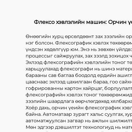
Флексо хэвлэлийн машин: Орчин ү
Өнөөгийн хурц өрсөлдөөнт зах зээлийн ор
нэг болсон. Флексографик хэвлэх төхөөрө
үндсэн хөдөлгүүр юм. Энэ нь зөвхөн үйлд
процессыг сайжруулах, зах зээлд зохицох
Эхлээд флексографийн хэвлэлийн тоног тө
харьцуулахад флексографи нь шинэ материа
барааны сав баглаа боодолд ердийн ашигл
цааснаас эхлээд цахилгаан бараа, гоо сай
гофрированны картон хайрцаг, борлуулалты
флексографийн хэвлэх тоног төхөөрөмжид х
зээлийн шаардлага өөрчлөгдөхөд хялбарх
Хоёр дахь, орчин үеийн флексографик хэв
байна. Автоматаар зурагт хальс суулгах, 
автоматжуулсан загвар нь ажлын шилжилти
Мөн эдгээр дэвшилтэт технологиуд нь мат