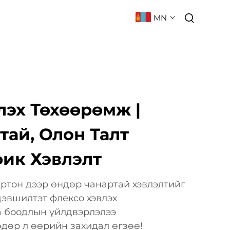
MN
 БАРИХ
ТҮГЭЭМЭЛ АСУУЛТ
лэх Төхөөрөмж |
тай, Олон Талт
ик Хэвлэлт
картон дээр өндөр чанартай хэвлэлтийг
дэвшилтэт флексо хэвлэх
 боодлын үйлдвэрлэлээ
дөр л өөрийн захидал өгзөө!