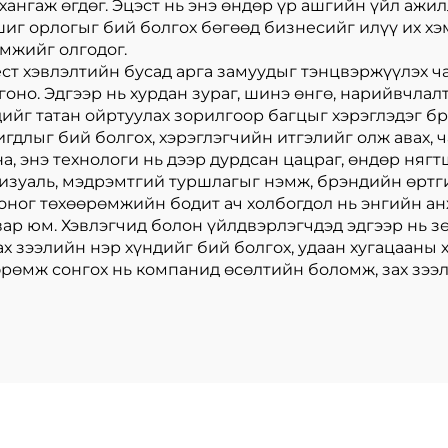
хангаж өгдөг. Эцэст нь энэ өндөр үр ашгийн үйл ажи
иг орлогыг бий болгох бөгөөд бизнесийг илүү их хэ
омжийг олгодог.
ст хэвлэлтийн бусад арга замуудыг тэнцвэржүүлэх ч
оно. Эдгээр нь хурдан зураг, шинэ өнгө, нарийвчла
дийг татан ойртуулах зорилгоор багцыг хэрэглэдэг б
гдлыг бий болгох, хэрэглэгчийн итгэлийг олж авах, 
на, энэ технологи нь дээр дурдсан цацраг, өндөр няг
визуаль, мэдрэмтгий туршлагыг нэмж, брэндийн өртг
тоног төхөөрөмжийн бодит ач холбогдол нь энгийн а
вар юм. Хэвлэгчид болон үйлдвэрлэгчдэд эдгээр нь 
ах зээлийн нэр хүндийг бий болгох, удаан хугацааны
өрөмж сонгох нь компанид өсөлтийн боломж, зах зээл