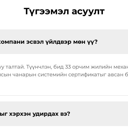
Түгээмэл асуулт
компани эсвэл үйлдвэр мөн үү?
у талтай. Түүнчлэн, бид 33 орчим жилийн мех
улсын чанарын системийн сертификатыг авсан б
г хэрхэн удирдах вэ?