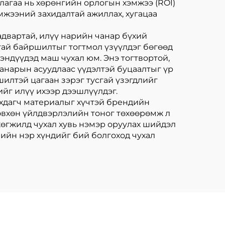
ллагаа нь хөрөнгийн орлогын хэмжээ (ROI)
мжээний захидалтай ажиллах, хугацаа
адвартай, илүү нарийн чанар бүхий
лтай байршилтыг тогтмол үзүүлдэг бөгөөд
рэндүүдэд маш чухал юм. Энэ тогтвортой,
чанарын асуудлаас үүдэлтэй буцаалтыг үр
тшилтэй цагаан зэрэг тусгай үзэгдлийг
ийг илүү ихээр дээшлүүлдэг.
нхдагч материалыг хүчтэй брендийн
зөвхөн үйлдвэрлэлийн тоног төхөөрөмж л
 хөгжилд чухал хувь нэмэр оруулах шийдэл
ийн нэр хүндийг бий болгоход чухал