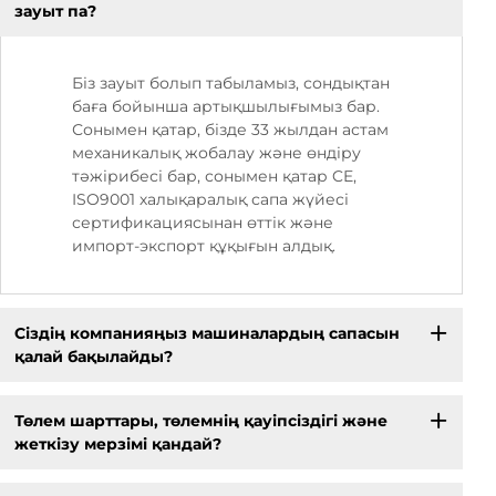
зауыт па?
Біз зауыт болып табыламыз, сондықтан
баға бойынша артықшылығымыз бар.
Сонымен қатар, бізде 33 жылдан астам
механикалық жобалау және өндіру
тәжірибесі бар, сонымен қатар CE,
ISO9001 халықаралық сапа жүйесі
сертификациясынан өттік және
импорт-экспорт құқығын алдық.
Сіздің компанияңыз машиналардың сапасын
қалай бақылайды?
Төлем шарттары, төлемнің қауіпсіздігі және
жеткізу мерзімі қандай?