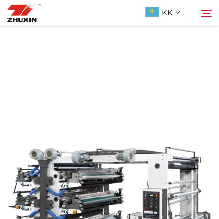
KK
Продукциялар
Іздеу
Қолданбалар
Компания
Жаңалықтар
Бізге ХабарLAS
ҚОСЫЛҒАН СУАЛДАР