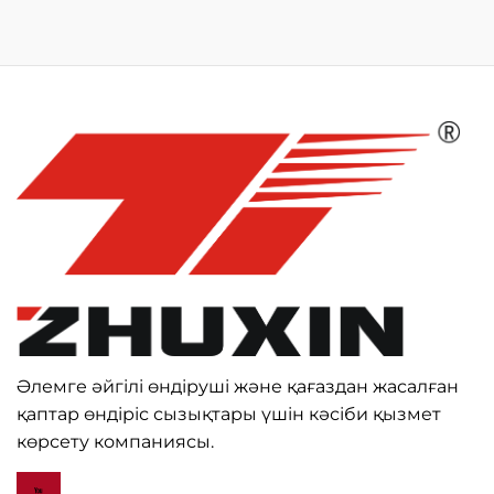
Әлемге әйгілі өндіруші және қағаздан жасалған
қаптар өндіріс сызықтары үшін кәсіби қызмет
көрсету компаниясы.