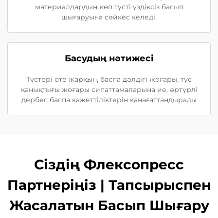
материалдардың көп түсті үздіксіз басып
шығаруына сәйкес келеді.
Басудың нәтижесі
Түстері өте жарқын, баспа дәлдігі жоғары, түс
қанықтығы жоғары сипаттамаларына ие, әртүрлі
дербес баспа қажеттіліктерін қанағаттандырады
Сіздің Флексопресс
Партнеріңіз | Тапсырыспен
Жасалатын Басып Шығару