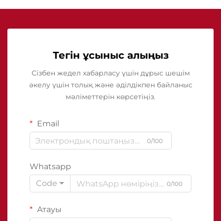
Тегін ұсыныс алыңыз
Сізбен жедел хабарласу үшін дұрыс шешім
әкелу үшін толық және әділдікпен байланыс
мәліметтерін көрсетіңіз.
Email
0/100
Whatsapp
Code
0/100
Атауы