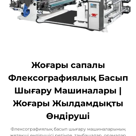
Жоғары сапалы
Флексографиялық Басып
Шығару Машиналары |
Жоғары Жылдамдықты
Өндіруші
Флексографиялық басып шығару машиналарының
жетекші өндірушісі ретінде, таңбашалар, орамалар