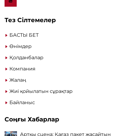
Тез Сілтемелер
БАСТЫ БЕТ
Өнімдер
Қолданбалар
Компания
Жалаң
Жиі қойылатын сұрақтар
Байланыс
Соңғы Хабарлар
Артқы сцена: Қағаз пакет жасайтын