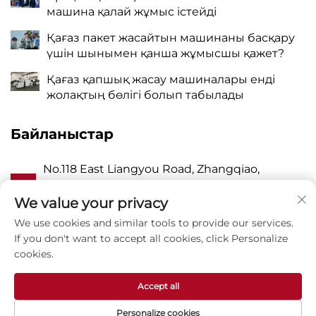
машина қалай жұмыс істейді
Қағаз пакет жасайтын машинаны басқару
үшін шынымен қанша жұмысшы қажет?
Қағаз қапшық жасау машиналары енді
жолақтың бөлігі болып табылады
Байланыстар
No.118 East Liangyou Road, Zhangqiao,
А
Wanquan Town, Pingyang, Wenzhou City,
Zhejiang P.R. China 325409
We value your privacy
We use cookies and similar tools to provide our services.
P
8615988795434
If you don't want to accept all cookies, click Personalize
cookies.
E
[email protected]
Accept all
Personalize cookies