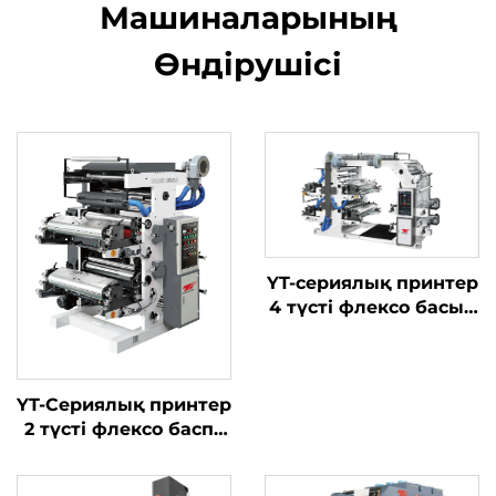
Машиналарының
Өндірушісі
YT-сериялық принтер
4 түсті флексо басып
шығару машинасы
YT-Сериялық принтер
2 түсті флексо баспа
машинасы