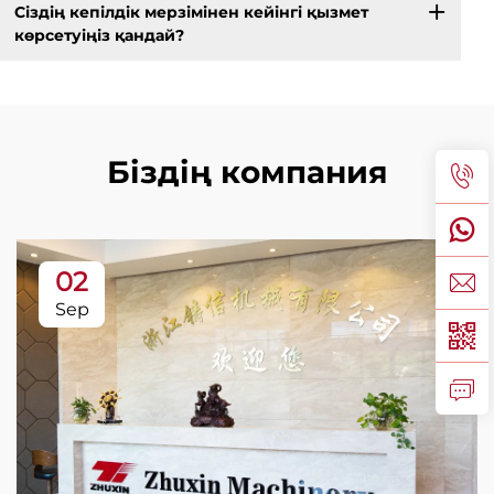
Сіздің кепілдік мерзімінен кейінгі қызмет
көрсетуіңіз қандай?
Біздің компания
02
Sep