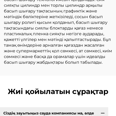
сияқты цилиндр мен торлы цилиндр арқылы
басып шығару тақтасының графиктік және
мәтіндік бөліктеріне жеткізіледі, сосын басып
шығару ролигі қысым қолданып, басып шығару
тақтасындағы сиялы блоктарды қағаз немесе
пластикалық пленка сияқты негізге аударады,
қажетті үлгілер мен мәтінді қалыптастырады. Бұл
тамақ өнімдеріне арналған қағаздан жасалған
және супермаркеттің қол сөмкесі, ат сөмкесі, киім
сөмкесі және басқа да орамалар үшін идеалды
басып шығару жабдықтары болып табылады.
Жиі қойылатын сұрақтар
Сіздің зауытыңыз сауда компаниясы ма, әлде