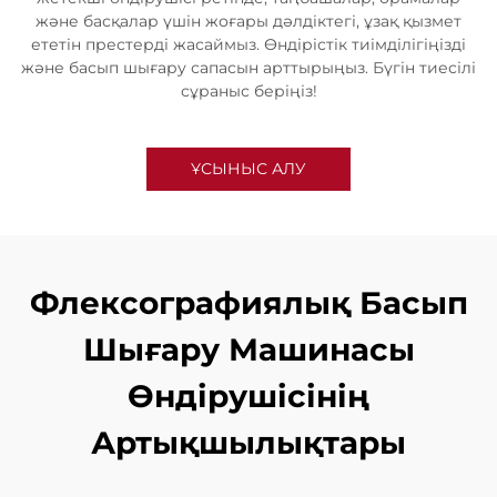
және басқалар үшін жоғары дәлдіктегі, ұзақ қызмет
ететін престерді жасаймыз. Өндірістік тиімділігіңізді
және басып шығару сапасын арттырыңыз. Бүгін тиесілі
сұраныс беріңіз!
ҰСЫНЫС АЛУ
Флексографиялық Басып
Шығару Машинасы
Өндірушісінің
Артықшылықтары