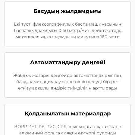
Басудың жылдамдығы
Екі түсті флексографиялық баспа машинасының
баспа жылдамдығы 0-50 метр/мин дейін жетеді,
механикалық жылдамдығы минутына 160 метр
Автоматтандыру деңгейі
Жабдық жоғары деңгейде автоматтандырылған,
басу, ламинациялау және пішін кесуді бір рет
өткізу арқылы өндіріс тиімділігін арттырады
Қолданылатын материалдар
BOPP PET, PE, PVC, CPP, шыны қағаз, қағаз және
алюминий фольга сияқты әртүрлі рулонды