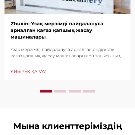
Zhuxin: Ұзақ мерзімді пайдалануға
арналған қағаз қапшық жасау
машиналары
Ұзақ мерзімді пайдалануға арналған өндірістік
қағаз қапшық жасау машиналарымен танысыңыз,
минутына дейін 600 қапшық шығару мүмкіндігі.
Бүкіл әлем бойынша тұрақтылығы, пайдаланудың
КӨБІРЕК ҚАРАУ
жеңілдігі мен аз үзіліс уақыты үшін сенімді. Білікті
көмек және жылдам қызмет көрсету. Бүгін
сұраныс беріңіз.
Мына клиенттеріміздің