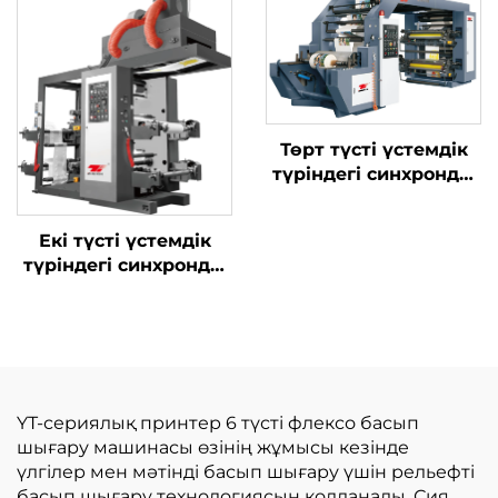
Төрт түсті үстемдік
түріндегі синхронды
белдеулі жоғары
жылдамдықты баспа
Екі түсті үстемдік
машинасы
түріндегі синхронды
белбеулі жоғары
жылдамдықты баспа
машинасы үлкен
пісіру қораптарымен
YT-сериялық принтер 6 түсті флексо басып
шығару машинасы өзінің жұмысы кезінде
үлгілер мен мәтінді басып шығару үшін рельефті
басып шығару технологиясын қолданады. Сия