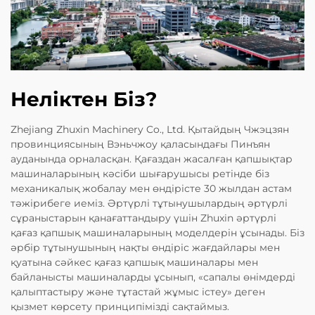
Неліктен Біз?
Zhejiang Zhuxin Machinery Co., Ltd. Қытайдың Чжэцзян
провинциясының Вэньчжоу қаласындағы Пинъян
ауданында орналасқан. Қағаздан жасалған қапшықтар
машиналарының кәсіби шығарушысы ретінде біз
механикалық жобалау мен өндірісте 30 жылдан астам
тәжірибеге иеміз. Әртүрлі тұтынушылардың әртүрлі
сұраныстарын қанағаттандыру үшін Zhuxin әртүрлі
қағаз қапшық машиналарының моделдерін ұсынады. Біз
әрбір тұтынушының нақты өндіріс жағдайлары мен
қуатына сәйкес қағаз қапшық машиналары мен
байланысты машиналарды ұсынып, «сапалы өнімдерді
қалыптастыру және тұтастай жұмыс істеу» деген
қызмет көрсету принципімізді сақтаймыз.