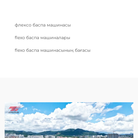
флексо баспа машинасы
flexo баспа машиналары
flexo баспа машинасының бағасы