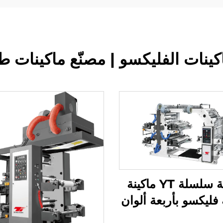
ينات الفليكسو | مصنّع ماكينات 
طابعة سلسلة YT ماكينة
فليكسو بأربعة ألوان