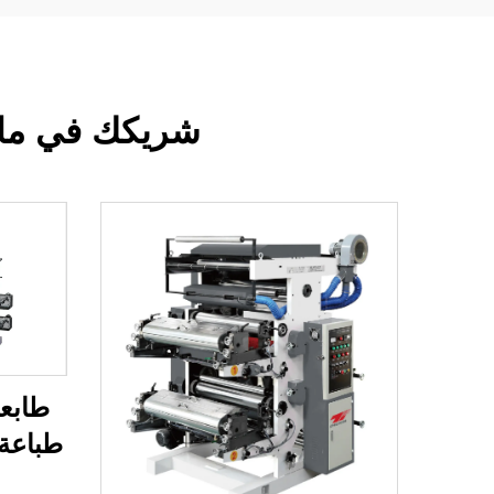
شريكك في ماك
طباعة 