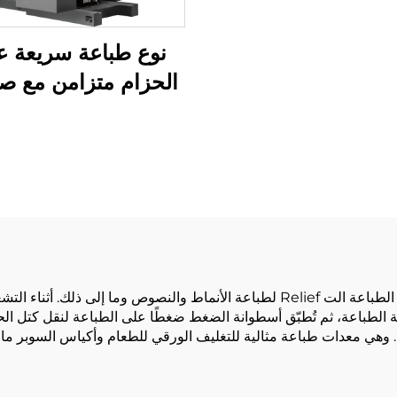
نوع طباعة سريعة عا
الحزام متزامن مع ص
الخبز الكبير
تستخدم ماكينة طباعة فليكسو 6 ألوان لسلسلة YT تقنية الطباعة الت Relief لطباعة الأنم
 الطباعة، ثم تُطبّق أسطوانة الضغط ضغطًا على الطباعة لنقل كتل الح
بة. وهي معدات طباعة مثالية للتغليف الورقي للطعام وأكياس السوبر 