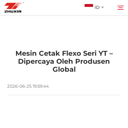
ID
Produk
Cari
Aplikasi
Mesin Cetak Flexo Seri YT –
Dipercaya Oleh Produsen
Global
Perusahaan
2026-06-25 19:59:44
Berita
Kontak
FAQ