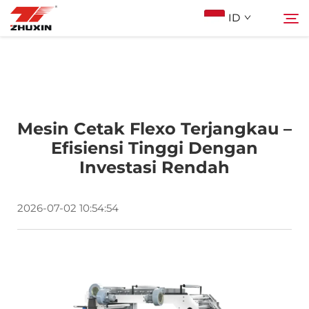
ID
Produk
Cari
Aplikasi
Mesin Cetak Flexo Terjangkau –
Efisiensi Tinggi Dengan
Investasi Rendah
Perusahaan
2026-07-02 10:54:54
Berita
Kontak
FAQ