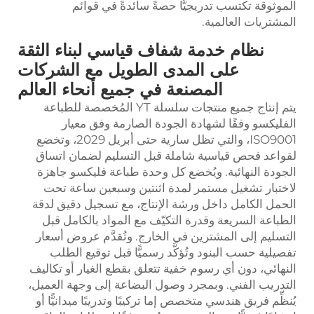
الموثوقة تكتسب تدريجيًّا حصةً سائدةً في قوائم
المشتريات العالمية.
نظام خدمة شفاف قياسي لبناء الثقة
على المدى الطويل مع الشركات
المصنعة في جميع أنحاء العالم
يتم إنتاج جميع منتجات سلسلة YT المُخصصة للطباعة
الفليكسو وفقًا لشهادة الجودة الصارمة وفق معيار
ISO9001، والتي تظل سارية حتى أبريل 2029، وتخضع
لقواعد فحص قياسية شاملة قبل التسليم لضمان اتساق
الجودة النهائية. ويُخضع كل وحدة طباعة فليكسو جاهزة
لاختبار تشغيل مستمر لمدة اثنتين وسبعين ساعة تحت
الحمل الكامل داخل ورشة الإنتاج، مع تسجيل دقيق لدقة
الطباعة السريعة وقدرة التكيّف مع المواد بالكامل قبل
التسليم إلى المشترين في الخارج. وتُقدَّم عروض أسعار
تفصيلية حسب البنود وتُؤكَّد رسميًّا قبل توقيع الطلب
النهائي، دون أي رسوم خفية تتعلق بقطع الغيار أو تكاليف
التدريب الفني. وبمجرد وصول البضاعة إلى وجهة العميل،
يُنظِّم فريق هندسي متخصص إما تركيبًا وتدريبًا ميدانيًّا أو