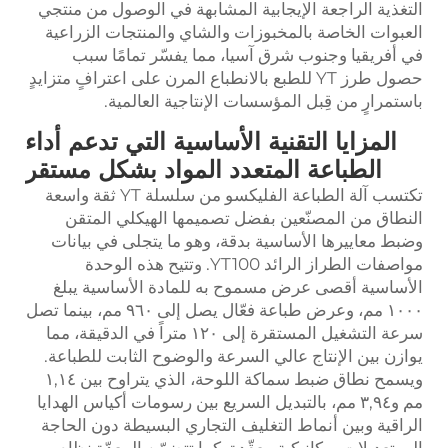
التغذية الراجعة الإيجابية المشابهة في الوصول من منتجي
العبوات الخاصة بالمخبوزات والشاي والمنتجات الزراعية
في أفريقيا وجنوب شرق آسيا، مما يفسّر تمامًا سبب
حصول طرز YT للطبع بالانطباع المرن على اعترافٍ متزايدٍ
باستمرارٍ من قِبل المؤسسات الإنتاجية العالمية.
المزايا التقنية الأساسية التي تدعم أداء
الطباعة المتعدد المواد بشكل مستقر
تكتسب آلة الطباعة الفليكسو من سلسلة YT ثقة واسعة
النطاق من المصنّعين بفضل تصميمها الهيكلي المتقن
وضبط معاييرها الأساسية بدقة، وهو ما يتجلى في بيانات
مواصفات الطراز الرائد YT100. وتتيح هذه الوحدة
الأساسية أقصى عرض مسموح به للمادة الأساسية يبلغ
١٠٠٠ مم، وعرض طباعة فعّال يصل إلى ٩٦٠ مم، بينما تصل
سرعة التشغيل المستقرة إلى ١٢٠ متراً في الدقيقة، مما
يوازن بين الإنتاج عالي السرعة والوضوح الثابت للطباعة.
ويسمح نطاق ضبط سماكة اللوحة، الذي يتراوح بين ١,١٤
مم و٣,٩٤ مم، بالتبديل السريع بين رسومات أكياس الهدايا
الراقية وبين أنماط التغليف التجاري البسيطة دون الحاجة
إلى تعديلات ميكانيكية معقّدة. كما تتضمّن المعدّة نظام