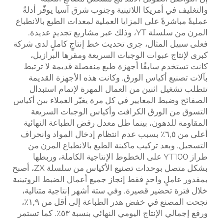
والتغليف في أمريكا اللاتينية وجنوب شرق آسيا يوفّر أدلةً
عمليةً مباشرةً على المزايا العملية لمعدات الطبع بالانطباع
المرن من سلسلة YT، وذلك عبر مشاريع تجديدٍ عديدة.
فعلى سبيل المثال، جرى تحديث خط إنتاجٍ كاملٍ لدى شركة
كبرى لإنتاج عبوات الوجبات السريعة ومقرها البرازيل،
كانت تستخدم سابقًا أجهزة طبع منفصلة قديمة لا ترتبط
بآلات تصنيع أكياس الورق. وكانت هذه الأجهزة القديمة
تتطلب تشغيل اثنين من العمال المهرة لإتمام استبدال
الصفائح وضبط المعايير في كل مرة يغيّر العملاء بين أكياس
التسوق من الورق الكرافت وأكياس الوجبات السريعة
المقاومة للدهون، بينما ظل معدل رفض الطباعة النهائية
أعلى من ٦,٥٪ بسبب عدم انتظام إدخال المواد وانحراف
التسجيل. وبعد تركيب ماكينة الطبع بالانطباع المرن من
طراز YT100 على الخطوط الإنتاجية الكاملة، وربطها
بشكل متصل بوحدات تصنيع الأكياس من سلسلة ZX، أصبح
بمقدور عاملٍ واحدٍ فقط إنجاز جميع أعمال الضبط الروتينية
خلال فترة تحضير قصيرة. وفي ستة أشهر إنتاجية متتالية،
نجحت المصنع في خفض هدر الطباعة إلى أقل من ١,٩٪،
ورفع إجمالي الإنتاج اليومي النهائي بنسبة ٥٣٪. كما تستمر