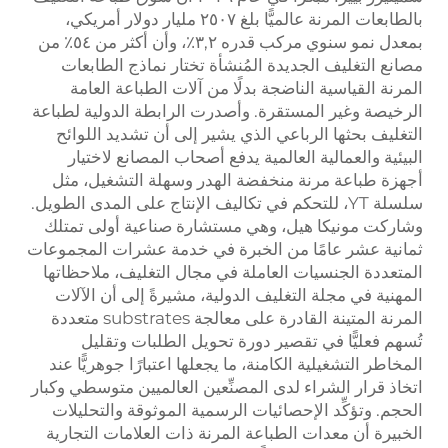
بالطابعات المرنة عالميًّا بلغ ٢٥٠٧ مليار دولار أمريكي،
بمعدل نمو سنوي مركب قدره ٣,٢٪، وأن أكثر من ٥٤٪ من
مصانع التغليف الجديدة المُنشأة تختار نماذج الطابعات
المرنة القياسية الناضجة بدلًا من آلات الطباعة العامة
الرخيصة وغير المستقرة. وأصدرت الرابطة الدولية لطباعة
التغليف بحثها الرباعي الذي يشير إلى أن تشديد اللوائح
البيئية والعمالية العالمية يدفع أصحاب المصانع لاختيار
أجهزة طباعة مرنة منخفضة الهدر وسهلة التشغيل، مثل
سلسلة YT، للتحكم في تكاليف الإنتاج على المدى الطويل.
وشاركت مونيكا هيل، وهي مستشارة صناعية أولى تمتلك
ثمانية عشر عامًا من الخبرة في خدمة عشرات المجموعات
المتعددة الجنسيات العاملة في مجال التغليف، ملاحظاتها
المهنية في مجلة التغليف الدولية، مشيرةً إلى أن الآلات
المرنة المتينة القادرة على معالجة substrates متعددة
تُسهم فعليًّا في تقصير دورة تحويل الطلبات وتقليل
المخاطر التشغيلية الكامنة، ما يجعلها اعتبارًا جوهريًّا عند
اتخاذ قرار الشراء لدى المصنِّعين العالميين متوسطي وكبار
الحجم. وتؤكِّد الإحصائيات الرسمية الموثوقة والتحليلات
الخبيرة أن معدات الطباعة المرنة ذات العلامات التجارية