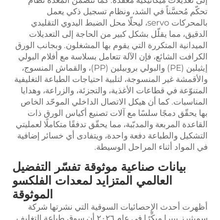
تحكّم مُحسَّناً في الشد، ونظام تسجيل ذكي يعمل
بالمحركات servo، ليحلّا محل الضبط اليدوي التقليدي
الدقيق، مما يقلّل بشكل كبير من الحاجة إلى التعديلات
الميدانية المتكررة التي يقوم بها المشغلون. وبجانب الورق
الكرافت الشائع، فإن الآلة تتعامل بسلاسة مع أفلام البولي
إيثيلين (PE) والبولي بروبيلين (PP)، والقماش المنسوج،
والأقمشة غير المنسوجة، لتلبية احتياجات الطباعة التغليفية
المتنوّعة في قطاعات الأغذية، والتجزئة، والزراعة، وهدايا
المناسبات. كما أن هيكل الاتصال الداخلي الموحّد الخاص
بها يحقّق دمجًا سلسًا مع آلات تصنيع أكياس الورق ذات
القاعدة المربعة والمدبّبة، مما يحقّق تدفقًا متكاملًا لعمليتي
التشكيل والطباعة دفعة واحدة، ويتفادى أي خسائر إضافية
في المواد أثناء المراحل الوسيطة.
بيانات صناعية موثوقة تفسّر التفضيل
العالمي المتزايد لمعدات الفلكسو
الموثوقة
أظهرت أحدث الإحصائيات السوقية التي نشرتها شركة
سميثيرز بييرا مبكِّرًا في عام ٢٠٢٦ أن سوق طباعة التغليف