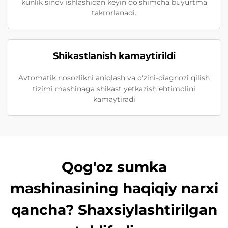
kunlik sinov ishlashidan keyin qo‘shimcha buyurtma
takrorlanadi.
Shikastlanish kamaytirildi
Avtomatik nosozlikni aniqlash va o'zini-diagnozi qilish
tizimi mashinaga shikast yetkazish ehtimolini
kamaytiradi
Qog'oz sumka
mashinasining haqiqiy narxi
qancha? Shaxsiylashtirilgan