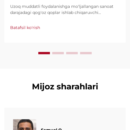
Uzoq muddatli foydalanishga mo'ljallangan sanoat
darajadagi qog'oz qoplar ishlab chiqaruvchi
mashinalarni kashf qiling, daqiqasiga 600 tagacha
qop ishlab chiqaradi. Butun dunyo tomonidan
Batafsil ko'rish
ishonchli, foydalanish qulayligi va minimal to'xtashlar
uchun taniqli. Mutaxassislarning qo'llab-quvvatlashi
va tezkor xizmatni so'rang. So'rovnomani so'rang.
Mijoz sharahlari
Samuel O.