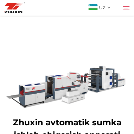
UZ
Mahsulotlar
Qidirish
Istiqbolli Tarmoqlar
Kompaniya
Yangiliklar
Bog'lanish
Zhuxin avtomatik sumka
Tez-tez So'raladigan Savollar