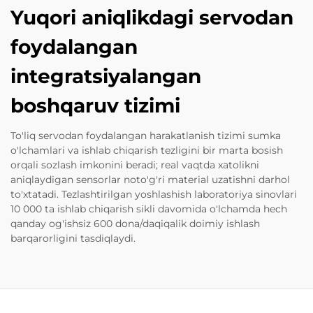
Yuqori aniqlikdagi servodan
foydalangan
integratsiyalangan
boshqaruv tizimi
To'liq servodan foydalangan harakatlanish tizimi sumka
o'lchamlari va ishlab chiqarish tezligini bir marta bosish
orqali sozlash imkonini beradi; real vaqtda xatolikni
aniqlaydigan sensorlar noto'g'ri material uzatishni darhol
to'xtatadi. Tezlashtirilgan yoshlashish laboratoriya sinovlari
10 000 ta ishlab chiqarish sikli davomida o'lchamda hech
qanday og'ishsiz 600 dona/daqiqalik doimiy ishlash
barqarorligini tasdiqlaydi.