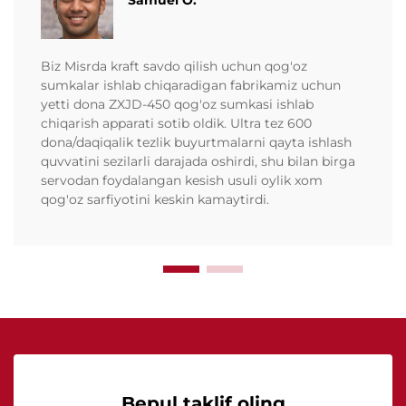
Biz Misrda kraft savdo qilish uchun qog'oz
sumkalar ishlab chiqaradigan fabrikamiz uchun
yetti dona ZXJD-450 qog'oz sumkasi ishlab
chiqarish apparati sotib oldik. Ultra tez 600
dona/daqiqalik tezlik buyurtmalarni qayta ishlash
quvvatini sezilarli darajada oshirdi, shu bilan birga
servodan foydalangan kesish usuli oylik xom
qog'oz sarfiyotini keskin kamaytirdi.
Bepul taklif oling