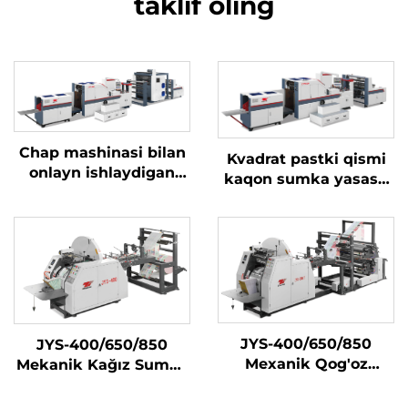
taklif oling
Chap mashinasi bilan
Kvadrat pastki qismi
onlayn ishlaydigan
kaqon sumka yasash
kvadrat pastki qismi
mashinasi uchun
kaqon sumka
avtomatik rollidan
mashinasi
JYS-400/650/850
JYS-400/650/850
Mexanik Qog'oz
Mekanik Kağız Sumka
Sumka Tayyorlash
Yetkazish Mashini
Mashinasi Onlayn