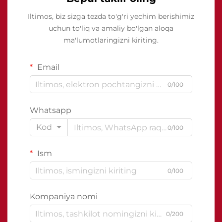
Iltimos, biz sizga tezda to'g'ri yechim berishimiz
uchun to'liq va amaliy bo'lgan aloqa
ma'lumotlaringizni kiriting.
Email
0/100
Whatsapp
Kod
0/100
Ism
0/100
Kompaniya nomi
0/200