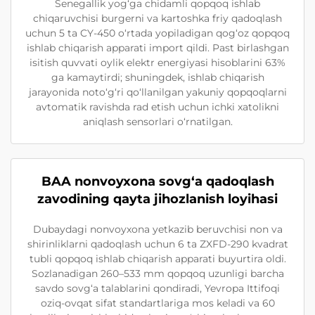
Senegallik yog‘ga chidamli qopqoq ishlab
chiqaruvchisi burgerni va kartoshka friy qadoqlash
uchun 5 ta CY-450 o‘rtada yopiladigan qog‘oz qopqoq
ishlab chiqarish apparati import qildi. Past birlashgan
isitish quvvati oylik elektr energiyasi hisoblarini 63%
ga kamaytirdi; shuningdek, ishlab chiqarish
jarayonida noto‘g‘ri qo‘llanilgan yakuniy qopqoqlarni
avtomatik ravishda rad etish uchun ichki xatolikni
aniqlash sensorlari o‘rnatilgan.
BAA nonvoyxona sovg‘a qadoqlash
zavodining qayta jihozlanish loyihasi
Dubaydagi nonvoyxona yetkazib beruvchisi non va
shirinliklarni qadoqlash uchun 6 ta ZXFD-290 kvadrat
tubli qopqoq ishlab chiqarish apparati buyurtira oldi.
Sozlanadigan 260–533 mm qopqoq uzunligi barcha
savdo sovg‘a talablarini qondiradi, Yevropa Ittifoqi
oziq-ovqat sifat standartlariga mos keladi va 60