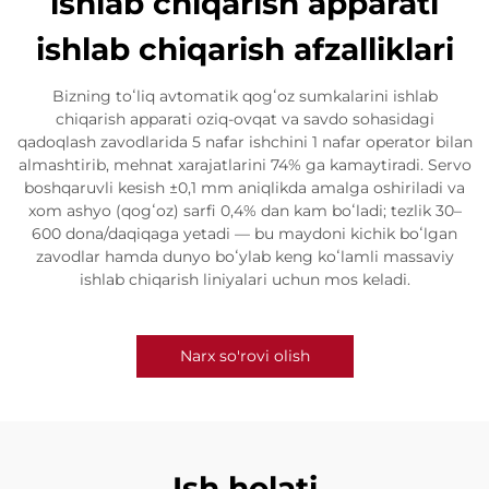
ishlab chiqarish apparati
ishlab chiqarish afzalliklari
Bizning toʻliq avtomatik qogʻoz sumkalarini ishlab
chiqarish apparati oziq-ovqat va savdo sohasidagi
qadoqlash zavodlarida 5 nafar ishchini 1 nafar operator bilan
almashtirib, mehnat xarajatlarini 74% ga kamaytiradi. Servo
boshqaruvli kesish ±0,1 mm aniqlikda amalga oshiriladi va
xom ashyo (qogʻoz) sarfi 0,4% dan kam boʻladi; tezlik 30–
600 dona/daqiqaga yetadi — bu maydoni kichik boʻlgan
zavodlar hamda dunyo boʻylab keng koʻlamli massaviy
ishlab chiqarish liniyalari uchun mos keladi.
Narx so'rovi olish
Ish holati