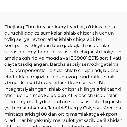
Bosma Bilan
Zhejiang Zhuxin Machinery kvadrat, o'tkir va o'rta
guruchli qog'oz sumkalar ishlab chiqarish uchun
to'liq seriyali avtomatlar ishlab chiqaradi; bu
kompaniya 36 yildan beri qadoqlash uskunalari
sohasida ilmiy-tadqiqot va ishlab chiqarish faoliyatini
amalga oshirib kelmoqda va ISO9001:2015 sertifikati
qayta tasdiqlangan. Barcha asosiy servodvigatel va
PLC komponentlari o'zida ishlab chiqariladi, bu esa
chet eldagi mijozlar uchun uzoq muddatli texnik
xizmat ko'rsatish xarajatlarini kamaytiradi. Biz
integratsiyalangan ishlab chiqarish liniyalarini tashkil
etish uchun mos keladigan YT-S bosish uskunalari
bilan birga ishlaydi va butun sumka ishlab chiqarish
yechimlarini Afrika, Janubi-Sharqiy Osiyo va Yevropa
mintaqalaridagi 80 dan ortiq mamlakatga eksport
qiladi; har bir yakuniy mahsulot yetkazib berilishidan
oldin uch marta aniqlikni tekshirish amalga