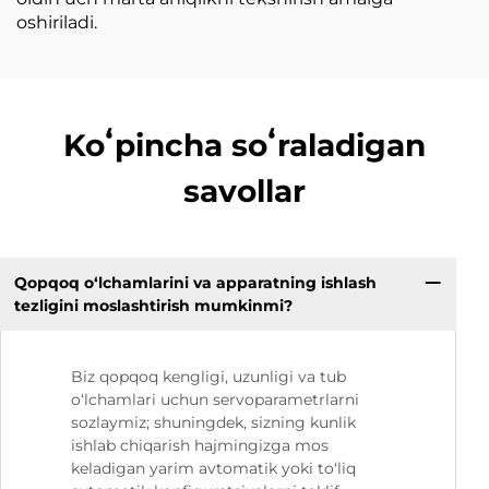
oshiriladi.
Koʻpincha soʻraladigan
savollar
Qopqoq o‘lchamlarini va apparatning ishlash
tezligini moslashtirish mumkinmi?
Biz qopqoq kengligi, uzunligi va tub
o‘lchamlari uchun servoparametrlarni
sozlaymiz; shuningdek, sizning kunlik
ishlab chiqarish hajmingizga mos
keladigan yarim avtomatik yoki to‘liq