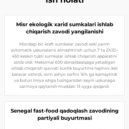
Misr ekologik xarid sumkalari ishlab
chiqarish zavodi yangilanishi
Misrdagi bir kraft sumkalar zavodi eski yarim
avtomatik uskunalarni almashtirish uchun 7 ta ZXJD-
450 keskin tubli sumkalar ishlab chiqarish apparatini
sotib oldi. Maksimal 600 dona/daqiqaga yetadigan
ishlab chiqarish quvvati kunlik buyurtma hajmini ikki
baravar oshirdi, xom ashyo sarfini 16% ga kamaytirdi
va butun liniya ishga tushganidan keyin uskunaga
sarmoya qaytarish muddati 13 oyga qisqardi.
Senegal fast-food qadoqlash zavodining
partiyali buyurtmasi