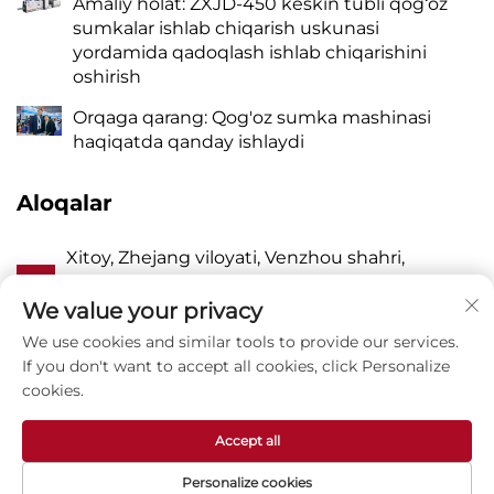
Amaliy holat: ZXJD-450 keskin tubli qog‘oz
sumkalar ishlab chiqarish uskunasi
yordamida qadoqlash ishlab chiqarishini
oshirish
Orqaga qarang: Qog'oz sumka mashinasi
haqiqatda qanday ishlaydi
Aloqalar
Xitoy, Zhejang viloyati, Venzhou shahri,
A
Pinayang, Vanquan tumani, Jhangqiao,
Sharqiy Lyangyou ko'chasi, 118-uy
We value your privacy
We use cookies and similar tools to provide our services.
P
8615988795434
If you don't want to accept all cookies, click Personalize
cookies.
E
[email protected]
Accept all
Personalize cookies
Mualliflik huquqi © Zhejiang Zhuxin Machinery