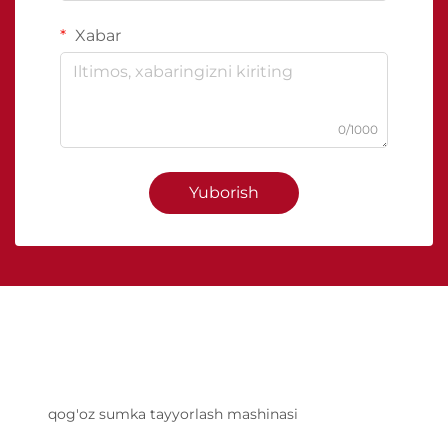
Xabar
0/1000
Yuborish
qog'oz sumka tayyorlash mashinasi