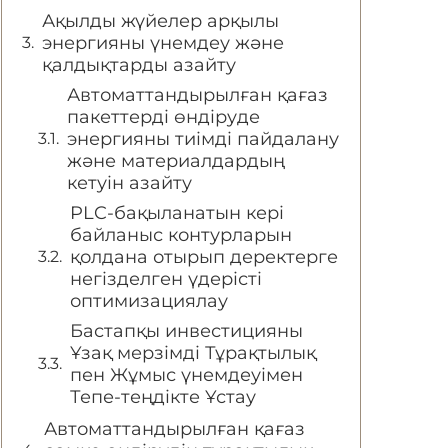
Ақылды жүйелер арқылы
энергияны үнемдеу және
қалдықтарды азайту
Автоматтандырылған қағаз
пакеттерді өндіруде
энергияны тиімді пайдалану
және материалдардың
кетуін азайту
PLC-бақыланатын кері
байланыс контурларын
қолдана отырып деректерге
негізделген үдерісті
оптимизациялау
Бастапқы инвестицияны
Ұзақ мерзімді Тұрақтылық
пен Жұмыс үнемдеуімен
Тепе-теңдікте Ұстау
Автоматтандырылған қағаз