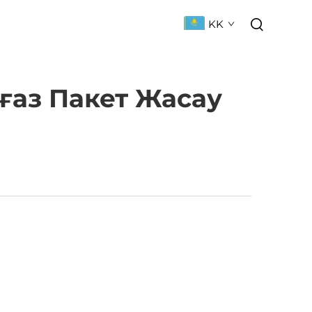
KK
АРLAS
ҚОСЫЛҒАН СУАЛДАР
ғаз Пакет Жасау