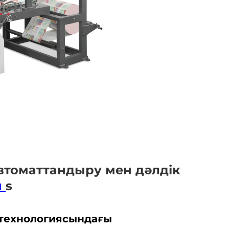
втоматтандыру мен дәлдік
ы
s
 технологиясындағы