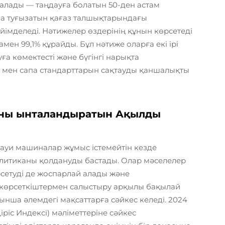
 алады — таңдауға болатын 50-ден астам
ма туғызатын қағаз талшықтарындағы
імделеді. Нәтижелер өздерінің құнын көрсетеді
ен 99,1% құрайды. Бұл нәтиже оларға екі ірі
а көмектесті және бүгінгі нарықта
 мен сапа стандарттарын сақтауды қаншалықты
яны ынталандыратын Ақылды
ауи машиналар жұмыс істемейтін кезде
алитиканы қолдануды бастады. Олар мәселелер
рсетуді де жоспарлай алады және
көрсеткіштермен салыстыру арқылы бақылай
ынша әлемдегі мақсаттарға сәйкес келеді. 2024
ріс Индексі) мәліметтеріне сәйкес