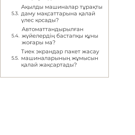
Ақылды машиналар тұрақты
даму мақсаттарына қалай
үлес қосады?
Автоматтандырылған
жүйелердің бастапқы құны
жоғары ма?
Тиек экрандар пакет жасау
машиналарының жұмысын
қалай жақсартады?