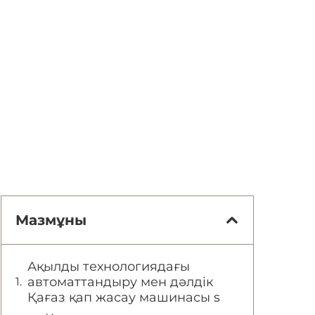
Мазмұны
Ақылды технологиядағы
автоматтандыру мен дәлдік
Қағаз қап жасау машинасы s