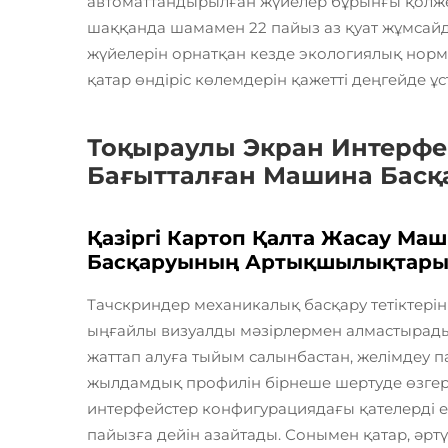
автоматтандырылған жүйелер бұрынғы қолжет
шаққанда шамамен 22 пайыз аз қуат жұмсай
жүйелерін орнатқан кезде экологиялық норма
қатар өндіріс көлемдерін қажетті деңгейде ұс
Тоқыраулы Экран Интерфе
Бағытталған Машина Басқ
Қазіргі Картоп Қалта Жасау М
Басқаруының Артықшылықтар
Тачскриндер механикалық басқару тетіктері
ыңғайлы визуалды мәзірлермен алмастырады.
жаттап алуға тыйым салынбастан, желімдеу п
жылдамдық профилін бірнеше шертуде өзгерт
интерфейстер конфигурациядағы қателерді е
пайызға дейін азайтады. Сонымен қатар, әртү