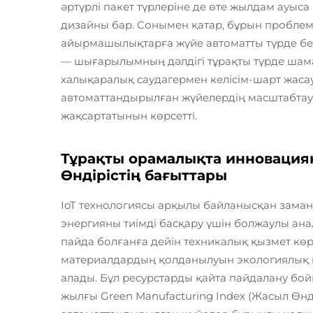
әртүрлі пакет түрлеріне де өте жылдам ауыса
дизайны бар. Сонымен қатар, бұрын пробле
айырмашылықтарға жүйе автоматты түрде бей
— шығарылымның дәлдігі тұрақты түрде шамам
халықаралық саудагермен келісім-шарт жасауғ
автоматтандырылған жүйелердің масштабтау
жақсартатынын көрсетті.
Тұрақты орамалықта инноваци
Өндірістің бағыттары
IoT технологиясы арқылы байланысқан заман
энергияны тиімді басқару үшін болжаулы ан
пайда болғанға дейін техникалық қызмет кө
материалдардың қолданылуын экологиялық 
алады. Бұл ресурстарды қайта пайдалану бой
жылғы Green Manufacturing Index (Жасыл Өнді