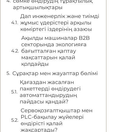
сөмке өндірудің тұрақтылық
артықшылықтары
Дәл инженерлік және тиімді
жұмыс үдерістері арқылы
көміртегі іздерінің азаюы
Ақылды машиналар B2B
секторында экологияға
бағытталған қаптау
мақсаттарын қалай
қолдайды
Сұрақтар мен жауаптар бөлімі
Қағаздан жасалған
пакеттерді өндірудегі
автоматтандырудың
пайдасы қандай?
Сервоқозғалтқыштар мен
PLC-бақылау жүйелері
өндірісті қалай
жақсартады?