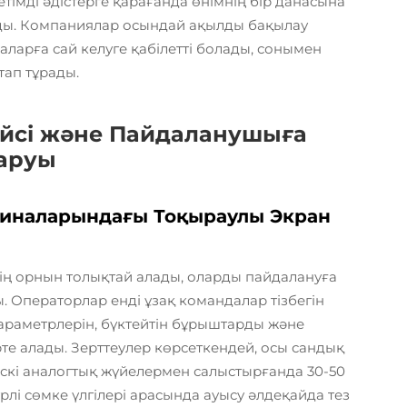
імді әдістерге қарағанда өнімнің бір данасына
ды. Компаниялар осындай ақылды бақылау
ларға сай келуге қабілетті болады, сонымен
тап тұрады.
йсі және Пайдаланушыға
аруы
ашиналарындағы Тоқыраулы Экран
ы
нің орнын толықтай алады, оларды пайдалануға
 Операторлар енді ұзақ командалар тізбегін
араметрлерін, бүктейтін бұрыштарды және
е алады. Зерттеулер көрсеткендей, осы сандық
скі аналогтық жүйелермен салыстырғанда 30-50
рлі сөмке үлгілері арасында ауысу әлдеқайда тез