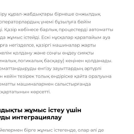
өндіру құрал-жабдықтары бірнеше онжылдық
 операторлардың үнемі бұзылуға бейім
і. Қазір көбінесе барлық процестерді автоматты
 жұмыс істейді. Ескі нұсқалар қарапайым ауа
ға негізделсе, қазіргі машиналар жарты
, желім қолдану және соңғы өңдеу сияқты
ммалық логикалық басқару) кеңінен қолданады.
томаттандыруды енгізу зауыттардың әртүрлі
кейін тезірек толық өндіріске қайта оралуына
автоматты машиналармен салыстырғанда
қартатынын көрсетті.
дықты жұмыс істеу үшін
уды интеграциялау
елермен бірге жұмыс істегенде, олар әлі де