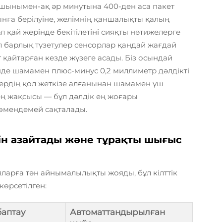
, шынымен-ақ әр минутына 400-ден аса пакет
ынға берілуіне, желімнің қаншалықты қалың
 қай жерінде бекітілетіні сияқты нәтижелерге
ұл барлық түзетулер сенсорлар қандай жағдай
 қайтарған кезде жүзеге асады. Біз осындай
де шамамен плюс-минус 0,2 миллиметр дәлдікті
ектердің қол жеткізе алғанынан шамамен үш
 ең жақсысы — бұл дәлдік ең жоғары
төмендемей сақталады.
ін азайтады және тұрақты шығыс
арға тән айнымалылықты жояды, бұл кілттік
көрсетілген:
баптау
Автоматтандырылған