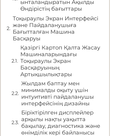
ынталандыратын Ақылды
Өндірістің бағыттары
Тоқыраулы Экран Интерфейсі
және Пайдаланушыға
Бағытталған Машина
Басқаруы
Қазіргі Картоп Қалта Жасау
Машиналарындағы
Тоқыраулы Экран
Басқаруының
Артықшылықтары
Жылдам баптау мен
минималды оқыту үшін
интуитивті пайдаланушы
интерфейсінің дизайны
Біріктірілген дисплейлер
арқылы нақты уақытта
бақылау, диагностика және
өнімділік кері байланысы