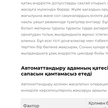
қатаң өндірістік допусстарды сақтай отырып
жасауға мүмкіндік береді. Жүйе қағаздың ор
жағылуына және сол сақиналардың өнімге дәл
нақты уақыт режимінде түзетулер енгізеді. Б
болып жатқаны туралы тұрақты түрде ақпарат
орнатудан толық жылдамдықта жұмыс істеген
аламыз. Бұл ескі тісті доңғалақтар мен тізб
төрттен бір бөлікке жақсырақ. Соның ішінде
жылдамдықта ұзақ өндірістік циклдар бойы 
Автоматтандыру адамның қатес
сапасын қамтамасыз етеді
Автоматтандыру қолмен жасалатын операциял
өнімділік көрсеткіштерінің жақсаруы арқылы 
Қолмен 
Фактор