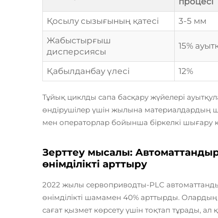
процесі
Қосылу сызығының қатесі
3-5 мм
Жабыстырғыш
15% ауыт
дисперсиясы
Қабылданбау үлесі
12%
Тұйық циклды сапа басқару жүйелері ауытқу
өндірушілер үшін жылына материалдардың ш
мен операторлар бойынша біркелкі шығару к
Зерттеу мысалы: Автоматтанды
өнімділікті арттыру
2022 жылы сервоприводты-PLC автоматтанды
өнімділікті шамамен 40% арттырды. Олардың өн
сағат қызмет көрсету үшін тоқтап тұрады, ал қ