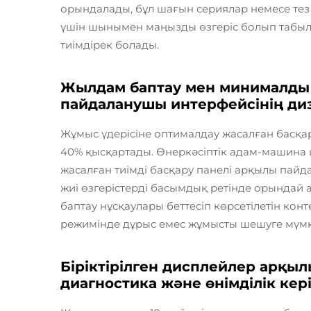
орындалады, бұл шағын сериялар немесе те
үшін шынымен маңызды өзгеріс болып табылад
тиімдірек болады.
Жылдам баптау мен минималды 
пайдаланушы интерфейсінің ди
Жұмыс үдерісіне оптималдау жасалған басқа
40% қысқартады. Өнеркәсіптік адам-машина и
жасалған тиімді басқару панелі арқылы па
жиі өзгерістерді басымдық ретінде орында
баптау нұсқаулары беттесіп көрсетілетін конт
режимінде дұрыс емес жұмысты шешуге мүмкі
Біріктірілген дисплейлер арқыл
диагностика және өнімділік кер