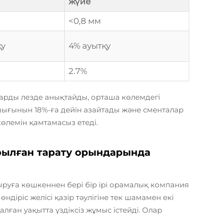
жүйе
<0,8 мм
қу
4% ауытқу
2.7%
ларды лезде анықтайды, орташа көлемдегі
ығынын 18%-ға дейін азайтады және сменталар
өлемін қамтамасыз етеді.
рылған тарату орындарында
руға көшкеннен бері бір ірі орамалық компания
діріс желісі қазір тәулігіне тек шамамен екі
алған уақытта үздіксіз жұмыс істейді. Олар