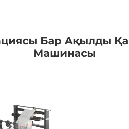
АНБАЛАР
КОМПАНИЯ
ЖАҢАЛЫҚТАР
БІЗГЕ ХАБ
циясы Бар Ақылды Қа
Машинасы