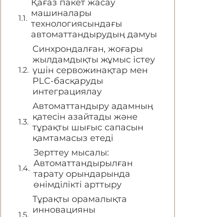
Қағаз пакет жасау
машиналары
технологиясындағы
автоматтандырудың дамуы
Синхрондалған, жоғары
жылдамдықты жұмыс істеу
үшін сервожинақтар мен
PLC-басқаруды
интеграциялау
Автоматтандыру адамның
қатесін азайтады және
тұрақты шығыс сапасын
қамтамасыз етеді
Зерттеу мысалы:
Автоматтандырылған
тарату орындарында
өнімділікті арттыру
Тұрақты орамалықта
инновацияны