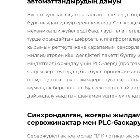
автоматтандырудың дамуы
Бүгінгі күні қағаздан жасалған пакеттерді 
бұрынғыдан едәуір ерекшеленеді. Сол кезде
механикалық жүйелерді бақылауы талап етілд
түрде орындайтын цифровтық платформаларда
қысымын реттеуге және қарапайым сенсорлар
миллиметрден кіші дәлдіктегі пакетті бүктеу
міндеттерді орындау үшін PLC-лерді (програ
Соңғы зерттеулердің бірі бүкіл процесске ав
өнімдерді шығару режимдерін ауыстырғаннан 
мүмкіндік беретінін, ал бұл ескі жартылай 
дайындалу уақытын шамамен үштен екіге қыс
Синхрондалған, жоғары жылдам
сервожинақтар мен PLC-басқар
Сервожүрісті актюаторлар ПЛК логикалық жүй