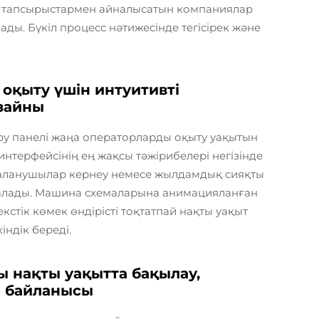
з тапсырыстармен айналысатын компаниялар
ы. Бүкіл процесс нәтижесінде тегісірек және
оқыту үшін интуитивті
зайны
ру панелі жаңа операторларды оқыту уақытын
нтерфейсінің ең жақсы тәжірибелері негізінде
йдаланушылар кернеу немесе жылдамдық сияқты
й алады. Машина схемаларына анимацияланған
екстік көмек өндірісті тоқтатпай нақты уақыт
ндік береді.
ы нақты уақытта бақылау,
і байланысы