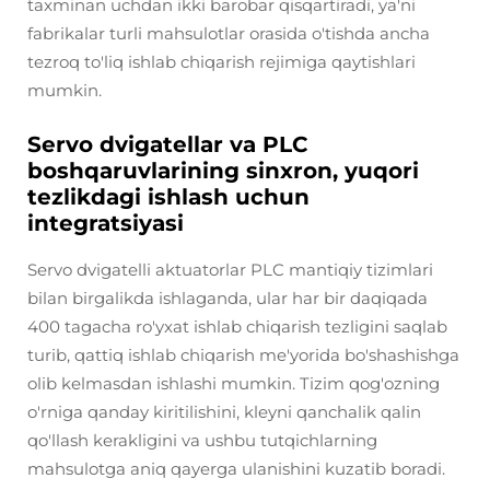
taxminan uchdan ikki barobar qisqartiradi, ya'ni
fabrikalar turli mahsulotlar orasida o'tishda ancha
tezroq to'liq ishlab chiqarish rejimiga qaytishlari
mumkin.
Servo dvigatellar va PLC
boshqaruvlarining sinxron, yuqori
tezlikdagi ishlash uchun
integratsiyasi
Servo dvigatelli aktuatorlar PLC mantiqiy tizimlari
bilan birgalikda ishlaganda, ular har bir daqiqada
400 tagacha ro'yxat ishlab chiqarish tezligini saqlab
turib, qattiq ishlab chiqarish me'yorida bo'shashishga
olib kelmasdan ishlashi mumkin. Tizim qog'ozning
o'rniga qanday kiritilishini, kleyni qanchalik qalin
qo'llash kerakligini va ushbu tutqichlarning
mahsulotga aniq qayerga ulanishini kuzatib boradi.