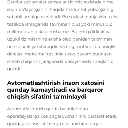
Barcha sozlamalar sensorlar doimiy ravishda nima
sodir bo'layotganini haqida ma'lumot yuborganligi
sababli amalga oshiriladi. Bu sozlash natijasida to'liq
tezlikda ishlaganda taxminan plus yoki minus 0,2
millimetr aniqlikka erishamiz. Bu eski g'ildirak va
uzukli tizimlarning erisha oladiganidan taxminan
uch chorak yaxshiroqdir. Va eng muhimi, bu aniqlik
darajasi maksimal tezlikda uzoq davom etadigan
ishlab chiqarish jarayonida pasaymasdan saqlanib
qoladi.
Avtomatlashtirish inson xatosini
qanday kamaytiradi va barqaror
chiqish sifatini ta'minlaydi
Avtomatlashtirish qo'lda bajariladigan
operatsiyalarga xos o'zgaruvchanlikni bartaraf etadi,
quyidagi asosiy ishlash yaxshilanishlari orqali