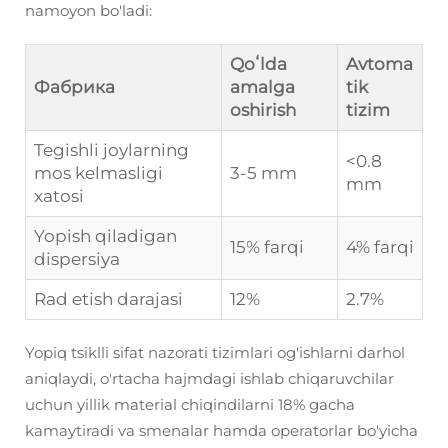
namoyon bo'ladi:
Qoʻlda
Avtoma
Фабрика
amalga
tik
oshirish
tizim
Tegishli joylarning
<0.8
mos kelmasligi
3-5 mm
mm
xatosi
Yopish qiladigan
15% farqi
4% farqi
dispersiya
Rad etish darajasi
12%
2.7%
Yopiq tsiklli sifat nazorati tizimlari og'ishlarni darhol
aniqlaydi, o'rtacha hajmdagi ishlab chiqaruvchilar
uchun yillik material chiqindilarni 18% gacha
kamaytiradi va smenalar hamda operatorlar bo'yicha