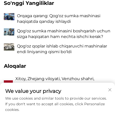
So'nggi Yangiliklar
Orqaga qarang: Qog'oz sumka mashinasi
haqiqatda qanday ishlaydi
Qog'oz sumka mashinasini boshqarish uchun
sizga haqiqatan ham nechta ishchi kerak?
Qog'oz qoplar ishlab chiqaruvchi mashinalar
endi liniyaning qismi bo'ldi
Aloqalar
Xitoy, Zhejang viloyati, Venzhou shahri,
A
Pinayang, Vanquan tumani, Jhangqiao,
Sharqiy Lyangyou ko'chasi, 118-uy
We value your privacy
We use cookies and similar tools to provide our services.
P
8615988795434
If you don't want to accept all cookies, click Personalize
cookies.
E
[email protected]