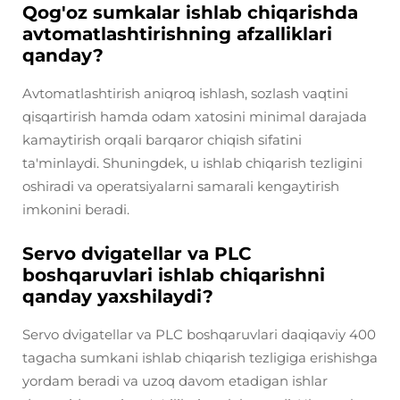
Qog'oz sumkalar ishlab chiqarishda
avtomatlashtirishning afzalliklari
qanday?
Avtomatlashtirish aniqroq ishlash, sozlash vaqtini
qisqartirish hamda odam xatosini minimal darajada
kamaytirish orqali barqaror chiqish sifatini
ta'minlaydi. Shuningdek, u ishlab chiqarish tezligini
oshiradi va operatsiyalarni samarali kengaytirish
imkonini beradi.
Servo dvigatellar va PLC
boshqaruvlari ishlab chiqarishni
qanday yaxshilaydi?
Servo dvigatellar va PLC boshqaruvlari daqiqaviy 400
tagacha sumkani ishlab chiqarish tezligiga erishishga
yordam beradi va uzoq davom etadigan ishlar