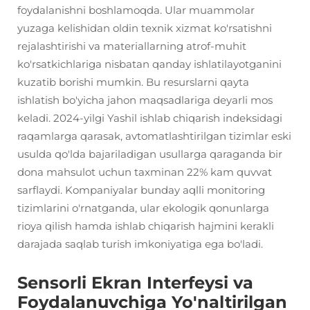
foydalanishni boshlamoqda. Ular muammolar
yuzaga kelishidan oldin texnik xizmat ko'rsatishni
rejalashtirishi va materiallarning atrof-muhit
ko'rsatkichlariga nisbatan qanday ishlatilayotganini
kuzatib borishi mumkin. Bu resurslarni qayta
ishlatish bo'yicha jahon maqsadlariga deyarli mos
keladi. 2024-yilgi Yashil ishlab chiqarish indeksidagi
raqamlarga qarasak, avtomatlashtirilgan tizimlar eski
usulda qo'lda bajariladigan usullarga qaraganda bir
dona mahsulot uchun taxminan 22% kam quvvat
sarflaydi. Kompaniyalar bunday aqlli monitoring
tizimlarini o'rnatganda, ular ekologik qonunlarga
rioya qilish hamda ishlab chiqarish hajmini kerakli
darajada saqlab turish imkoniyatiga ega bo'ladi.
Sensorli Ekran Interfeysi va
Foydalanuvchiga Yo'naltirilgan