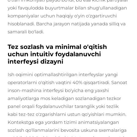
yoki favqulodda buyurtmalar bilan shug'ullanadigan
kompaniyalar uchun haqiqiy o'yin o'zgartiruvchi
hisoblanadi. Barcha jarayon natijada yanada silliq va
samarali bo'ladi.
Tez sozlash va minimal o'qitish
uchun intuitiv foydalanuvchi
interfeysi dizayni
Ish oqimini optimallashtirilgan interfeyslar yangi
operatorlarni o'qitish vaqtini 40% qisqartiradi. Sanoat
inson-mashina interfeysi bo'yicha eng yaxshi
amaliyotlarga mos keladigan sozlanadigan tezkor
panel orqali foydalanuvchilar taranglik yoki tezlik
kabi tez-tez o'zgarishlarni ustun qo'yishlari mumkin.
Kontekstga ega yordam tizimi animatsiyalangan
sozlash qo'llanmalarini bevosita uskuna sxemalariga