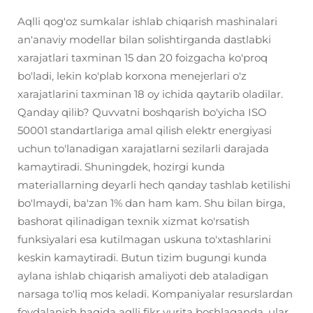
Aqlli qog'oz sumkalar ishlab chiqarish mashinalari
an'anaviy modellar bilan solishtirganda dastlabki
xarajatlari taxminan 15 dan 20 foizgacha ko'proq
bo'ladi, lekin ko'plab korxona menejerlari o'z
xarajatlarini taxminan 18 oy ichida qaytarib oladilar.
Qanday qilib? Quvvatni boshqarish bo'yicha ISO
50001 standartlariga amal qilish elektr energiyasi
uchun to'lanadigan xarajatlarni sezilarli darajada
kamaytiradi. Shuningdek, hozirgi kunda
materiallarning deyarli hech qanday tashlab ketilishi
bo'lmaydi, ba'zan 1% dan ham kam. Shu bilan birga,
bashorat qilinadigan texnik xizmat ko'rsatish
funksiyalari esa kutilmagan uskuna to'xtashlarini
keskin kamaytiradi. Butun tizim bugungi kunda
aylana ishlab chiqarish amaliyoti deb ataladigan
narsaga to'liq mos keladi. Kompaniyalar resurslardan
foydalanish haqida aqlli fikr yurita boshlaganda, ular