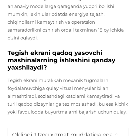
an'anaviy modellarga qaraganda yuqori bo'lishi
mumkin, lekin ular odatda energiya tejash,
chiqindilarni kamaytirish va operatsion
samaradorlikni oshirish orqali taxminan 18 oy ichida
o'zini oqlaydi.
Tegish ekrani qadoq yasovchi
mashinalarning ishlashini qanday
yaxshilaydi?
Tegish ekrani murakkab mexanik tugmalarni
foydalanuvchiga qulay vizual menyular bilan
almashtiradi, sozlashdagi xatolarni kamaytiradi va
turli qadoq dizaynlariga tez moslashadi, bu esa kichik
yoki favqulodda buyurtmalarni bajarish uchun qulay.
Oldingi :
Uzoq xizmat muddatiga ega chidamli qog'oz sumka ishlab chiqarish mashinasi