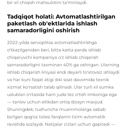
bir xil chiqish mahsulotini ta'minlaydi.
Tadqiqot holati: Avtomatlashtirilgan
paketlash ob'ektlarida ishlash
samaradorligini oshirish
2022-yilda servoplitsa avtomatlashtirishga
o'tkazilganidan beri, bitta katta parda ishlab
chiqaruvchi kompaniya o'z ishlab chiqarish
samaradorligini taxminan 40% ga oshirgan. Ularning
ishlab chiqarish liniyasi endi deyarli to'xtovsiz ishlaydi
va har kuni faqat atigi ikki soat davomida texnik
xizmat ko'rsatish talab qilinadi. Ular turli xil sumka
uslublari o'rtasida ham juda tez o'tish imkoniga ega
— tanlov uchun ellikdan ortiq dizayn mavjud.
Shuningdek, tushuncha muammolarga sabab
bo'lgan qog'oz tolasi farqlarini tizim avtomatik
ravishda sozlaydi. Natijalar o'zlari uchun gapiradi —