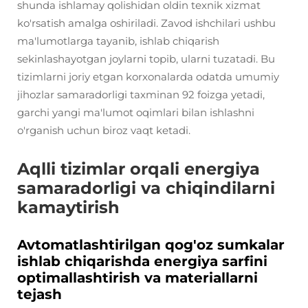
shunda ishlamay qolishidan oldin texnik xizmat
ko'rsatish amalga oshiriladi. Zavod ishchilari ushbu
ma'lumotlarga tayanib, ishlab chiqarish
sekinlashayotgan joylarni topib, ularni tuzatadi. Bu
tizimlarni joriy etgan korxonalarda odatda umumiy
jihozlar samaradorligi taxminan 92 foizga yetadi,
garchi yangi ma'lumot oqimlari bilan ishlashni
o'rganish uchun biroz vaqt ketadi.
Aqlli tizimlar orqali energiya
samaradorligi va chiqindilarni
kamaytirish
Avtomatlashtirilgan qog'oz sumkalar
ishlab chiqarishda energiya sarfini
optimallashtirish va materiallarni
tejash