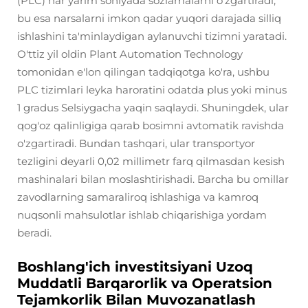
(PLC) har yarim soniyada sozlamalarni o'zgartiradi,
bu esa narsalarni imkon qadar yuqori darajada silliq
ishlashini ta'minlaydigan aylanuvchi tizimni yaratadi.
O'ttiz yil oldin Plant Automation Technology
tomonidan e'lon qilingan tadqiqotga ko'ra, ushbu
PLC tizimlari leyka haroratini odatda plus yoki minus
1 gradus Selsiygacha yaqin saqlaydi. Shuningdek, ular
qog'oz qalinligiga qarab bosimni avtomatik ravishda
o'zgartiradi. Bundan tashqari, ular transportyor
tezligini deyarli 0,02 millimetr farq qilmasdan kesish
mashinalari bilan moslashtirishadi. Barcha bu omillar
zavodlarning samaraliroq ishlashiga va kamroq
nuqsonli mahsulotlar ishlab chiqarishiga yordam
beradi.
Boshlang'ich investitsiyani Uzoq
Muddatli Barqarorlik va Operatsion
Tejamkorlik Bilan Muvozanatlash