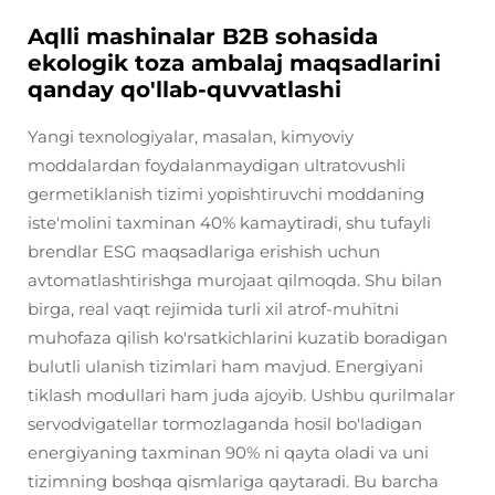
Aqlli mashinalar B2B sohasida
ekologik toza ambalaj maqsadlarini
qanday qo'llab-quvvatlashi
Yangi texnologiyalar, masalan, kimyoviy
moddalardan foydalanmaydigan ultratovushli
germetiklanish tizimi yopishtiruvchi moddaning
iste'molini taxminan 40% kamaytiradi, shu tufayli
brendlar ESG maqsadlariga erishish uchun
avtomatlashtirishga murojaat qilmoqda. Shu bilan
birga, real vaqt rejimida turli xil atrof-muhitni
muhofaza qilish ko'rsatkichlarini kuzatib boradigan
bulutli ulanish tizimlari ham mavjud. Energiyani
tiklash modullari ham juda ajoyib. Ushbu qurilmalar
servodvigatellar tormozlaganda hosil bo'ladigan
energiyaning taxminan 90% ni qayta oladi va uni
tizimning boshqa qismlariga qaytaradi. Bu barcha