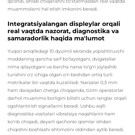
qo'shib, ishlab chiqarishni to'xtatmasdan real vaqtda
muammolarni hal etish imkonini beradi.
Integratsiyalangan displeylar orqali
real vaqtda nazorat, diagnostika va
samaradorlik haqida ma'lumot
Yuqori aniqlikdagi 10 dyuimli ekranda yopishtiruvchi
moddaning qancha sarf bo'layotgani, dvigatellar
nima qilayotgani va barcha narsa to'g'ri joylashib
turishini o'z ichiga olgan o'n beshdan ortiq turli
metrikalar bir vaqtda kuzatiladi. Narsalar 0,3 mm
ham darajadan chetga chiqqanda, tizim operatorlar
darhol muammo borligini bilishi uchun ranglar orqali
ogohlantirish signallarini beradi. Ushbu aqlli
diagnostika vositalari vibratsiya naqshlarini ham
ko'rib chiqadi, deyarli qachonki qismlar ishdan
chiqishni boshlashi ehtimolini oldindan aytib beradi,