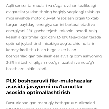
Aqlli sensor tarmoqlari va o'zgaruvchan tezlikdagi
dvigatellar yuklanishning haqiqiy vaqtidagi talabiga
mos ravishda motor quvvatini sozlash orqali to'xtab
turgan paytdagi energiya sarfini bartaraf etadi va
energiyani 25% gacha tejash imkonini beradi. Aniq
kesish algoritmlari qog'ozni 12-18% tejaydigan tarzda
optimal joylashtirish hisobiga qog'oz chiqindilarini
kamaytiradi, shu bilan birga lazer bilan
boshqariladigan tekislash esa avvalgi xom ashyoning
3-5% ini tashkil qilgan noto'g'ri uzatish va noto'g'ri
bosishlarni oldini oladi.
PLK boshqaruvli fikr-mulohazalar
asosida jarayonni ma'lumotlar
asosida optimallashtirish
Dasturlanadigan mantiqiy boshqaruv qurilmalari