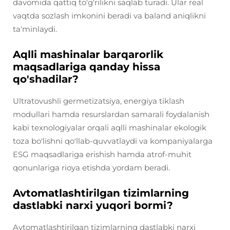
davomida qattiq to'g'rilikni saqlab turadi. Ular real
vaqtda sozlash imkonini beradi va baland aniqlikni
ta'minlaydi.
Aqlli mashinalar barqarorlik
maqsadlariga qanday hissa
qo'shadilar?
Ultratovushli germetizatsiya, energiya tiklash
modullari hamda resurslardan samarali foydalanish
kabi texnologiyalar orqali aqlli mashinalar ekologik
toza bo'lishni qo'llab-quvvatlaydi va kompaniyalarga
ESG maqsadlariga erishish hamda atrof-muhit
qonunlariga rioya etishda yordam beradi.
Avtomatlashtirilgan tizimlarning
dastlabki narxi yuqori bormi?
Avtomatlashtirilgan tizimlarning dastlabki narxi