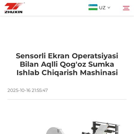
UZ
Mahsulotlar
Qidiruv
Istiqbolli Tarmoqlar
Sensorli Ekran Operatsiyasi
Bilan Aqlli Qog'oz Sumka
Ishlab Chiqarish Mashinasi
Kompaniya
2025-10-16 21:55:47
Yangiliklar
Bog'lanish
FAQ