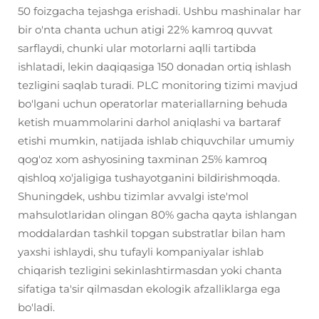
50 foizgacha tejashga erishadi. Ushbu mashinalar har
bir o'nta chanta uchun atigi 22% kamroq quvvat
sarflaydi, chunki ular motorlarni aqlli tartibda
ishlatadi, lekin daqiqasiga 150 donadan ortiq ishlash
tezligini saqlab turadi. PLC monitoring tizimi mavjud
bo'lgani uchun operatorlar materiallarning behuda
ketish muammolarini darhol aniqlashi va bartaraf
etishi mumkin, natijada ishlab chiquvchilar umumiy
qog'oz xom ashyosining taxminan 25% kamroq
qishloq xo'jaligiga tushayotganini bildirishmoqda.
Shuningdek, ushbu tizimlar avvalgi iste'mol
mahsulotlaridan olingan 80% gacha qayta ishlangan
moddalardan tashkil topgan substratlar bilan ham
yaxshi ishlaydi, shu tufayli kompaniyalar ishlab
chiqarish tezligini sekinlashtirmasdan yoki chanta
sifatiga ta'sir qilmasdan ekologik afzalliklarga ega
bo'ladi.