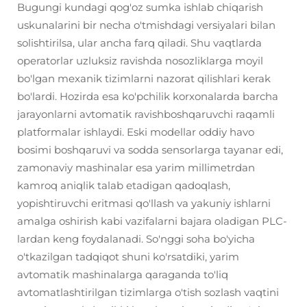
Bugungi kundagi qog'oz sumka ishlab chiqarish
uskunalarini bir necha o'tmishdagi versiyalari bilan
solishtirilsa, ular ancha farq qiladi. Shu vaqtlarda
operatorlar uzluksiz ravishda nosozliklarga moyil
bo'lgan mexanik tizimlarni nazorat qilishlari kerak
bo'lardi. Hozirda esa ko'pchilik korxonalarda barcha
jarayonlarni avtomatik ravishboshqaruvchi raqamli
platformalar ishlaydi. Eski modellar oddiy havo
bosimi boshqaruvi va sodda sensorlarga tayanar edi,
zamonaviy mashinalar esa yarim millimetrdan
kamroq aniqlik talab etadigan qadoqlash,
yopishtiruvchi eritmasi qo'llash va yakuniy ishlarni
amalga oshirish kabi vazifalarni bajara oladigan PLC-
lardan keng foydalanadi. So'nggi soha bo'yicha
o'tkazilgan tadqiqot shuni ko'rsatdiki, yarim
avtomatik mashinalarga qaraganda to'liq
avtomatlashtirilgan tizimlarga o'tish sozlash vaqtini