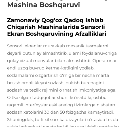
Mashina Boshqaruvi
Zamonaviy Qog'oz Qadoq Ishlab
Chiqarish Mashinalarida Sensorli
Ekran Boshqaruvining Afzalliklari
Sensorli ekranlar murakkab mexanik tasmalarni
deyarli butunlay almashtirib, ularni foydalanuvchiga
qulay vizual menyular bilan almashtirdi. Operatorlar
endi uzoq buyruq ketma-ketligini yodlab,
sozlamalarni o'zgartirish o'rniga bir necha marta
bosish orqali kleyni sozlash, bukish burchagini
sozlash va tezlik rejimini o'rnatish imkoniyatiga ega.
O'tkazilgan tadqiqotlar shuni ko'rsatdiki, ushbu
raqamli interfeyslar eski analog tizimlarga nisbatan
sozlash xatolarini 30 dan 50 foizgacha kamaytiradi.
Shuningdek, turli xil sumka dizaynlari o'rtasida tezda
o'tish imkoniyati paydo bo'ldi, bu esa kichik partiyalar