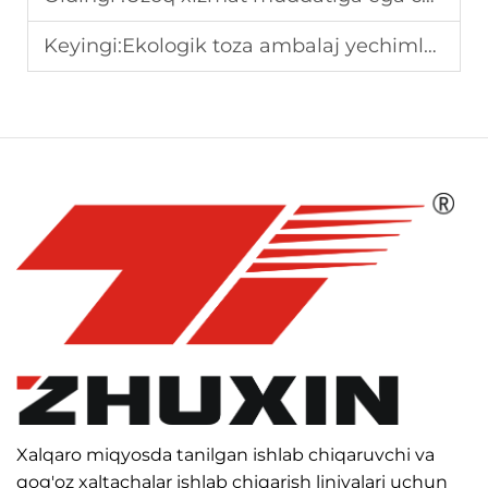
Keyingi:
Ekologik toza ambalaj yechimlari uchun qog'oz sumka ishlab chiqarish mashinasi
Xalqaro miqyosda tanilgan ishlab chiqaruvchi va
qog'oz xaltachalar ishlab chiqarish liniyalari uchun