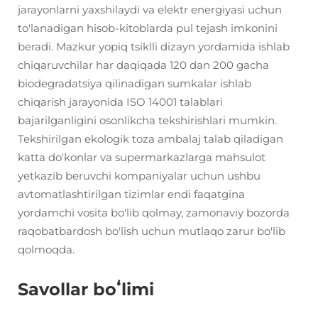
jarayonlarni yaxshilaydi va elektr energiyasi uchun
to'lanadigan hisob-kitoblarda pul tejash imkonini
beradi. Mazkur yopiq tsiklli dizayn yordamida ishlab
chiqaruvchilar har daqiqada 120 dan 200 gacha
biodegradatsiya qilinadigan sumkalar ishlab
chiqarish jarayonida ISO 14001 talablari
bajarilganligini osonlikcha tekshirishlari mumkin.
Tekshirilgan ekologik toza ambalaj talab qiladigan
katta do'konlar va supermarkazlarga mahsulot
yetkazib beruvchi kompaniyalar uchun ushbu
avtomatlashtirilgan tizimlar endi faqatgina
yordamchi vosita bo'lib qolmay, zamonaviy bozorda
raqobatbardosh bo'lish uchun mutlaqo zarur bo'lib
qolmoqda.
Savollar boʻlimi