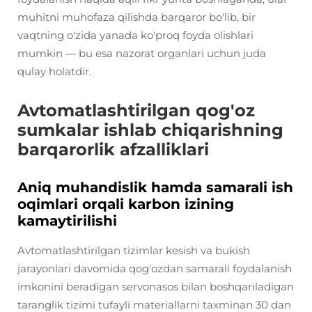
muhitni muhofaza qilishda barqaror bo'lib, bir
vaqtning o'zida yanada ko'proq foyda olishlari
mumkin — bu esa nazorat organlari uchun juda
qulay holatdir.
Avtomatlashtirilgan qog'oz
sumkalar ishlab chiqarishning
barqarorlik afzalliklari
Aniq muhandislik hamda samarali ish
oqimlari orqali karbon izining
kamaytirilishi
Avtomatlashtirilgan tizimlar kesish va bukish
jarayonlari davomida qog'ozdan samarali foydalanish
imkonini beradigan servonasos bilan boshqariladigan
taranglik tizimi tufayli materiallarni taxminan 30 dan