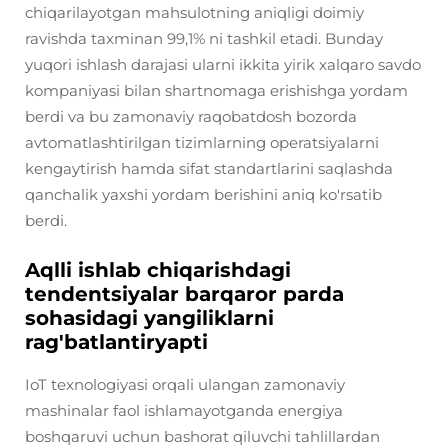
chiqarilayotgan mahsulotning aniqligi doimiy
ravishda taxminan 99,1% ni tashkil etadi. Bunday
yuqori ishlash darajasi ularni ikkita yirik xalqaro savdo
kompaniyasi bilan shartnomaga erishishga yordam
berdi va bu zamonaviy raqobatdosh bozorda
avtomatlashtirilgan tizimlarning operatsiyalarni
kengaytirish hamda sifat standartlarini saqlashda
qanchalik yaxshi yordam berishini aniq ko'rsatib
berdi.
Aqlli ishlab chiqarishdagi
tendentsiyalar barqaror parda
sohasidagi yangiliklarni
rag'batlantiryapti
IoT texnologiyasi orqali ulangan zamonaviy
mashinalar faol ishlamayotganda energiya
boshqaruvi uchun bashorat qiluvchi tahlillardan