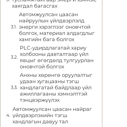
хаягдал багасгах
Автомжуулсан цаасан
найруулын үйлдвэрлэлд
энерги хэрэглээг оновчтой
болгох, материал алдагдлыг
хамгийн бага болгох
PLC-удирдлагатай хариу
холбооны давталтаар үйл
явцыг өгөгдөлд тулгуурлан
оновчтой болгох
Анхны хөрөнгө оруулалтыг
удаан хугацааны тэгш
хандлагатай байдлаар үйл
ажиллагааны хэмнэлттэй
тэнцвэржүүлэх
Автомжуулсан цаасан найраг
үйлдвэрлэхийн тэгш
хандлагын давуу тал