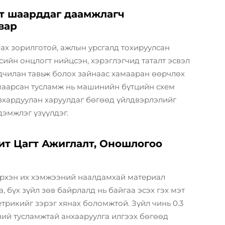
лт шаарддаг даамжлагч
вар
ах зорилготой, ажлын урсгалд тохируулсан
йн онцлогт нийцсэн, хэрэглэгчид таталт эсвэл
ьдчилан тавьж болох зайнаас хамааран өөрчлөх
маарсан тусламж нь машинийн бүтцийн схем
хардуулан харуулдаг бөгөөд үйлдвэрлэлийг
дэмжлэг үзүүлдэг.
ит Цагт Ажиглалт, Оношлогоо
эрхэн их хэмжээний наалдамхай материал
 бүх зүйл зөв байрлалд нь байгаа эсэх гэх мэт
етрикийг зэрэг хянах боломжтой. Зүйл чинь 0.3
ний тусламжтай анхааруулга илгээх бөгөөд