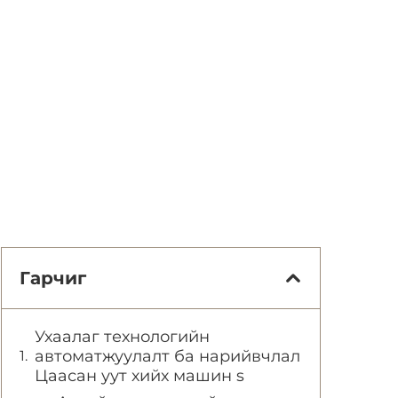
Гарчиг
Ухаалаг технологийн
автоматжуулалт ба нарийвчлал
Цаасан уут хийх машин s