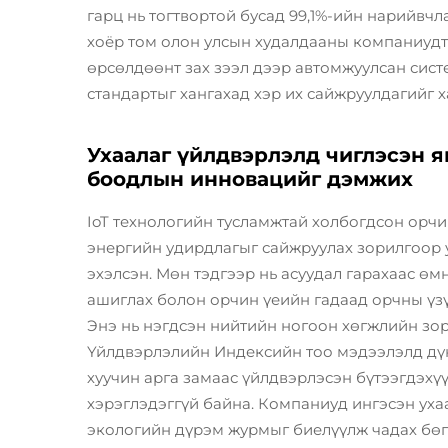
гарц нь тогтвортой бусад 99,1%-ийн нарийвчл
хоёр том олон улсын худалдааны компаниудт
өрсөлдөөнт зах зээл дээр автомжуулсан сист
стандартыг хангахад хэр их сайжруулдагийг х
Ухаалаг үйлдвэрлэлд чиглэсэн я
боодлын инновацийг дэмжих
IoT технологийн тусламжтай холбогдсон орч
энергийн удирдлагыг сайжруулах зорилгоор 
эхэлсэн. Мөн тэдгээр нь асуудал гарахаас өм
ашиглах болон орчин үеийн гадаад орчны үзү
Энэ нь нэгдсэн нийтийн ногоон хөгжлийн зор
Үйлдвэрлэлийн Индексийн тоо мэдээлэлд дү
хуучин арга замаас үйлдвэрлэсэн бүтээгдэхү
хэрэглэдэггүй байна. Компаниуд ингэсэн уха
экологийн дүрэм журмыг биелүүлж чадах бө