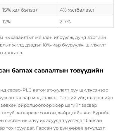
15% хэлбэлзэл
4% хэлбэлзэл
12%
2.7%
м нь хазайлтыг мөчлөн илрүүлж, дунд зэргийн
длыг жилд дээдэл 18%-иар бууруулж, шилжилт
н хангана.
сан баглах савлалтын төвүүдийн
онд серво-PLC автоматжуулалт руу шилжсэнээс
үлсэн талаар мэдээлжээ. Тэдний үйлдвэрлэлийн
 зөвхөн ойролцоогоор хоёр цагийг засвар
0 гаруй загвараас сонгон, хайрцгийн янз бүрийн
систем нь илүү их асуудал үүсгэдэг байсан
 тохируулдаг. Гарсан үр дүн өөрөө өгүүлдэг: