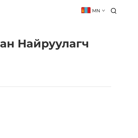
MN
 БАРИХ
ТҮГЭЭМЭЛ АСУУЛТ
ан Найруулагч