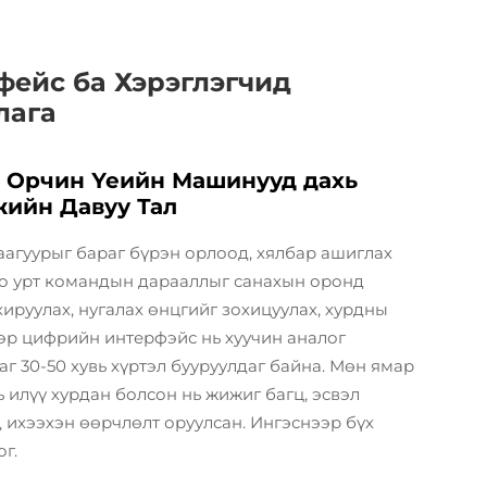
фейс ба Хэрэглэгчид
лага
х Орчин Үеийн Машинууд дахь
жийн Давуу Тал
аагуурыг бараг бүрэн орлоод, хялбар ашиглах
оо урт командын дарааллыг санахын оронд
ируулах, нугалах өнцгийг зохицуулах, хурдны
эр цифрийн интерфэйс нь хуучин аналог
г 30-50 хувь хүртэл бууруулдаг байна. Мөн ямар
 илүү хурдан болсон нь жижиг багц, эсвэл
 ихээхэн өөрчлөлт оруулсан. Ингэснээр бүх
г.