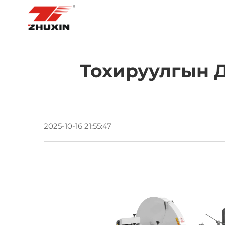
НҮҮР ХУУДАС
БҮТЭЭГДЭХҮҮН
Тохируулгын 
2025-10-16 21:55:47