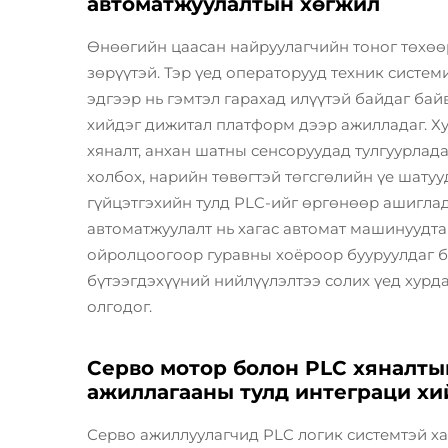
автоматжуулалтын хөгжил
Өнөөгийн цаасан найруулагчийн тоног төхө
зөрүүтэй. Тэр үед операторууд техник систем
эдгээр нь гэмтэл гарахад илүүтэй байдаг бай
хийдэг дижитал платформ дээр ажилладаг. Ху
хяналт, анхан шатны сенсоруудад тулгуурлад
холбох, нарийн төвөгтэй төгсгөлийн үе шату
гүйцэтгэхийн тулд PLC-ийг өргөнөөр ашиглад
автоматжуулалт нь хагас автомат машинуудта
ойролцоогоор гуравны хоёроор бууруулдаг б
бүтээгдэхүүний нийлүүлэлтээ солих үед хур
олгодог.
Серво мотор болон PLC хяналты
ажиллагааны тулд интеграци хи
Серво ажиллуулагчид PLC логик системтэй х