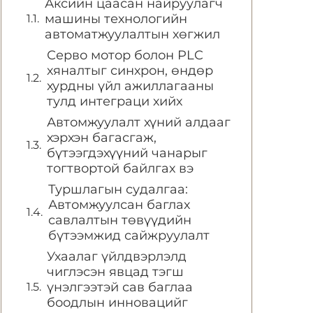
Аксийн цаасан найруулагч
машины технологийн
автоматжуулалтын хөгжил
Серво мотор болон PLC
хяналтыг синхрон, өндөр
хурдны үйл ажиллагааны
тулд интеграци хийх
Автомжуулалт хүний алдааг
хэрхэн багасгаж,
бүтээгдэхүүний чанарыг
тогтвортой байлгах вэ
Туршлагын судалгаа:
Автомжуулсан баглах
савлалтын төвүүдийн
бүтээмжид сайжруулалт
Ухаалаг үйлдвэрлэлд
чиглэсэн явцад тэгш
үнэлгээтэй сав баглаа
боодлын инновацийг