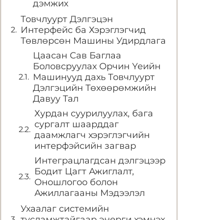
дэмжих
Товчлуурт Дэлгэцэн
Интерфейс ба Хэрэглэгчид
Төвлөрсөн Машины Удирдлага
Цаасан Сав Баглаа
Боловсруулах Орчин Үеийн
Машинууд дахь Товчлуурт
Дэлгэцийн Төхөөрөмжийн
Давуу Тал
Хурдан суурилуулах, бага
сургалт шаарддаг
даамжлагч хэрэглэгчийн
интерфэйсийн загвар
Интеграцлагдсан дэлгэцээр
Бодит Цагт Ажиглалт,
Оношлогоо болон
Ажиллагааны Мэдээлэл
Ухаалаг системийн
тусламжтайгаар энерги хэмнэх,