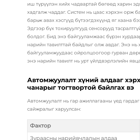
иш түрүүлэн хийх чадвартай бөгөөд харин э
хадгалж чаддаг. Систем нь цаас хэрхэн орж ба
барьж авах хэсгүүд бүтээгдэхүүнд яг хаана бэ
Эдгээр бүх тохируулгууд сенсорууд тасралтг
болдог. Бид энэ байгууламжаас бүрэн хурда
нарийн тавилттай байдлыг олж авдаг. Энэ нь
байгууламжуудаас ойролцоогоор гурван дөрөв
энэ нарийн тавилт нь урт үйлдвэрлэлийн явца
Автомжуулалт хүний алдааг хэрх
чанарыг тогтвортой байлгах вэ
Автомжуулалт нь гар ажиллагааны үед гардаг 
сайжралыг харуулсан:
Фактор
Зураасны нарийвчлалын алдаа