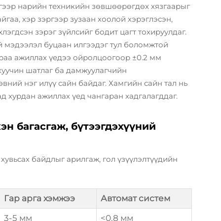
дгээр нарийн техникийн зөвшөөрөгдөх хязгаарыг
йгаа, хэр зэргээр зузаан хоолой хэрэглэсэн,
хлэгдсэн зэрэг зүйлсийг бодит цагт тохируулдаг.
үй мэдээлэл буцаан илгээдэг тул боломжтой
араа ажиллах үедээ ойролцоогоор ±0.2 мм
 хуучин шатлаг ба дамжуулагчийн
ний нэг илүү сайн байдаг. Хамгийн сайн тал нь
д хурдан ажиллах үед чангаран хадгалагддаг.
эн багасгаж, бүтээгдэхүүний
хувьсах байдлыг арилгаж, гол үзүүлэлтүүдийн
Гар арга хэмжээ
Автомат систем
3-5 мм
<0.8 мм