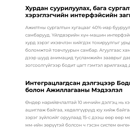
Хурдан суурилуулах, бага сурга
хэрэглэгчийн интерфэйсийн заг
Ажилтны сургалтын хугацааг 40%-иар бууруул
самбарууд. Үйлдвэрийн хүн-машин интерфэйси
хурд зэрэг ихэвчлэн хийгдэх тохируулгыг ур
боломжтой товчлуурын самбар. Агуулгаас ха
дээр шууд анимацид тусламжийн зааврыг дав
зогсоолгүйгээр бодит цагт гэмтэл арилгахад 
Интеграцлагдсан дэлгэцээр Бод
болон Ажиллагааны Мэдээлэл
Өндөр нарийвчлалтай 10 инчийн дэлгэц нь х
ашиглаж байгаа, хөдөлгүүрүүд юу хийж байгаа,
зэрэг зүйлсийг оруулаад 15-с дээш өөр өөр м
мм-ийн зөрүүтэй болсон ч гэсэн систем өнгө