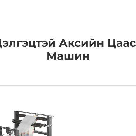
АШИГЛАХ ЗОРИЛГО
КОМПАНИ
МЭДЭЭ
ХОЛБОО
Дэлгэцтэй Аксийн Цаас
Машин