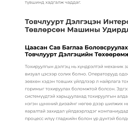
түвшинд хадгалж чаддаг.
Товчлуурт Дэлгэцэн Интер
Төвлөрсөн Машины Удирд
Цаасан Сав Баглаа Боловсруула
Товчлуурт Дэлгэцийн Төхөөрөм
Тохируулгын дэлгэц нь хүндрэлтэй механик з
визуал цэсээр солих болно. Операторууд од
зөвхөн хэдэн товших үйлдлээр л найрлага тох
горимыг тохируулах боломжтой болсон. Эдгэ
системүүдтэй харьцуулахад тохируулгын алдаа
нэгэн цүнхний дизайнг нөгөө дээр шилжих нь
яаралтай захидал үйлдвэрлэдэг компаниудад
процесс илүү гладкийн болон үр дүнтэй болдо