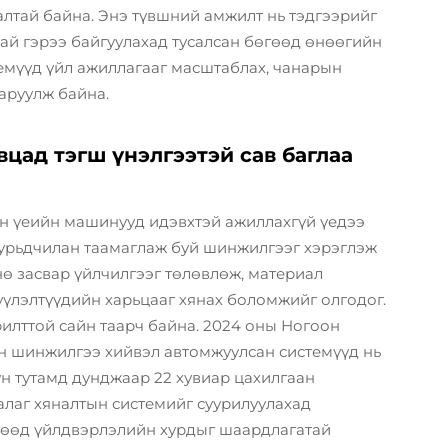
алтай байна. Энэ түвшний амжилт нь тэдгээрийг
ай гэрээ байгуулахад тусалсан бөгөөд өнөөгийн
емүүд үйл ажиллагааг масштаблах, чанарын
аруулж байна.
вцад тэгш үнэлгээтэй сав баглаа
ин үеийн машинууд идэвхтэй ажиллахгүй үедээ
урьдчилан таамаглаж буй шинжилгээг хэрэглэж
нө засвар үйлчилгээг төлөвлөж, материал
үлэлтүүдийн харьцааг хянах боломжийг олгодог.
илттой сайн таарч байна. 2024 оны Ногоон
н шинжилгээ хийвэл автомжуулсан системүүд нь
үн тутамд дунджаар 22 хувиар цахилгаан
алаг хяналтын системийг суурилуулахад
гөөд үйлдвэрлэлийн хурдыг шаардлагатай