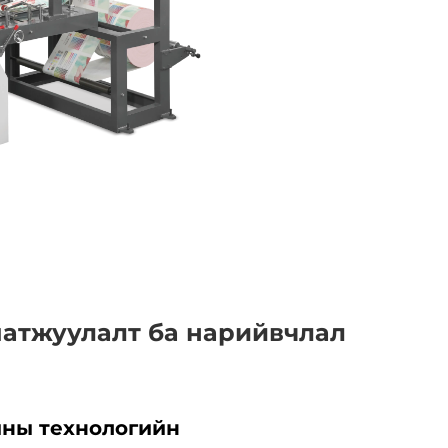
матжуулалт ба нарийвчлал
ины технологийн