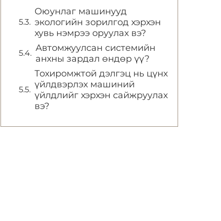
Оюунлаг машинууд
экологийн зорилгод хэрхэн
хувь нэмрээ оруулах вэ?
Автомжуулсан системийн
анхны зардал өндөр үү?
Тохиромжтой дэлгэц нь цүнх
үйлдвэрлэх машиний
үйлдлийг хэрхэн сайжруулах
вэ?