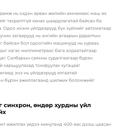
өрөмж нь хэдэн арван жилийн өмнөхөөс маш их
ийг тасралтгүй хянах шаардлагатай байсан ба
в. Одоо ихэнх үйлдвэрүүд бүх зүйлийг автоматаар
учин загварууд нь энгийн агаарын даралтын
аг байсан бол одоогийн машинууд нь хураах,
удыг хагас миллиметраас бага алдаатайгаар
аг. Салбарын саяхны судалгаагаар бүрэн
й харьцуулахад тохируулах хугацааг
өгөөд энэ нь үйлдвэрүүд ялгаатай
дан бүрэн ажиллагаанд шилжих боломжийг
г синхрон, өндөр хурдны үйл
йх
амт ажиллах үедээ минутанд 400-аас дээш цаасан