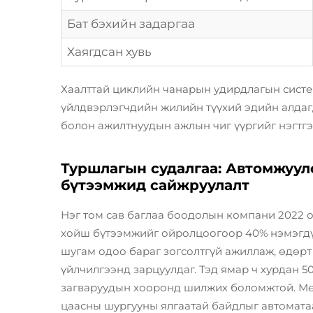
Бат бэхийн задаргаа
Хаягдсан хувь
Хаалттай циклийн чанарын удирдлагын систе
үйлдвэрлэгчдийн жилийн түүхий эдийн алдаг
болон ажилтнуудын ажлын чиг үүргийг нэгтгэ
Туршлагын судалгаа: Автомжуул
бүтээмжид сайжруулалт
Нэг том сав баглаа боодолын компани 2022 
хойш бүтээмжийг ойролцоогоор 40% нэмэгдү
шугам одоо бараг зогсолтгүй ажиллаж, өдөрт
үйлчилгээнд зарцуулдаг. Тэд ямар ч хурдан 5
загваруудын хооронд шилжих боломжтой. Мөн 
цаасны шургууны ялгаатай байдлыг автоматаар