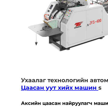
Ухаалаг технологийн авто
Цаасан уут хийх машин
s
Аксийн цаасан найруулагч маш