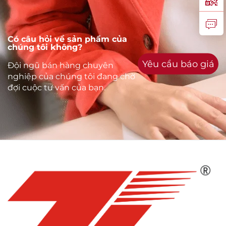
Có câu hỏi về sản phẩm của
chúng tôi không?
Yêu cầu báo giá
Đội ngũ bán hàng chuyên
nghiệp của chúng tôi đang chờ
đợi cuộc tư vấn của bạn.