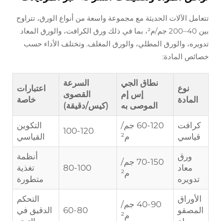
تتعامل الآلات الحديثة مع مجموعة واسعة من أنواع الورق، تتراوح
بين 40–200 جم/م²، بما في ذلك ورق الكرافت، والورق المعاد
تدويره، والورق المطلي، والورق المغلف. وتختلف الأداء حسب
خصائص المادة:
نطاق الجي
السرعة
نوع
اعتبارات
إس إم
القصوى
المادة
خاصة
الموصى به
(كيس/دقيقة)
كرافت
60-120 جم/
التكوين
100-120
قياسي
م²
القياسي
ورق
أنظمة
70-150 جم/
معاد
80-100
تغذية
م²
تدويره
متطورة
الأوراق
التحكم
40-90 جم/
المصقو
60-80
الدقيق في
م²