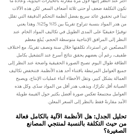
أكثر عند النظر إليها لأول مرة مقارنةً بالخيارات اليدوية، وعادة ما
تكون التكلفة ضعف أو حتى ثلاثة أضعاف السعر. لكن هذه الآلات
تبدأ في تحقيق عائد سريع بفضل أنظمة التحكم الدقيقة التي تقلل
من هدر المواد بنسبة تتراوح تقريبًا بين 15% و25%. وهذا يعني
توفيرًا حقيقيًا على المدى الطويل في تكاليف المواد الخام. عند
النظر إلى المرافق الإنتاجية متوسطة الحجم، يُبلغ معظم
المصنّعين عن استرداد تكلفتها خلال سنة ونصف تقريبًا، مع اختلاف
طفيف، رغم أن بعضهم يحقق نتائج أسرع عند التشغيل بكامل
الطاقة طوال اليوم. تصبح الصورة الحقيقية واضحة عند النظر إلى
جميع العوامل المرتبطة باقتناء أحد هذه الأنظمة. فتنخفض تكاليف
العمالة بشكل كبير، وتقل الأخطاء أثناء عمليات الإنتاج، ويصبح
الصيانة أقل تكرارًا، ويذهب هدر أقل من المواد سدًى. وكل هذه
العوامل مجتمعةً تعكس صورة أفضل بكثير حول القيمة طويلة
الأمد مقارنةً فقط بالنظر إلى السعر المعلن.
تحليل الجدل: هل الأنظمة الآلية بالكامل فعالة
من حيث التكلفة بالنسبة لمنتجي المصانع
الصغيرة؟