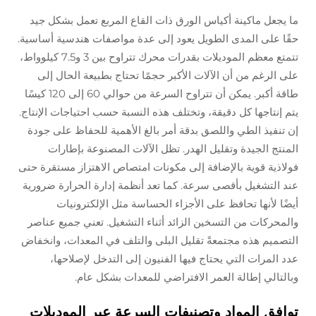
ما يجعل ماكينة أكياس الورق ذات القاع المربع تعمل بشكل جيد
حقًا على المدى الطويل يعود إلى عدة مواصفات هندسية أساسية.
تتمتع معظم الموديلات بقدرات محرك تتراوح بين 3 و7.5 كيلوواط،
على الرغم من أن الآلات الأكبر حجمًا تحتاج بطبيعة الحال إلى
طاقة أكبر. يمكن أن تتراوح السرعة من حوالي 60 إلى 120 كيسًا
يتم إنتاجها كل دقيقة، وتختلف هذه النسبة حسب احتياجات الإنتاج.
إن تنفيذ الطي واللصق بدقة أمر بالغ الأهمية للحفاظ على جودة
المنتج الجيدة وتقليل الهدر. تظل الآلات المصنوعة بإطارات
فولاذية قوية بالإضافة إلى مكونات امتصاص الاهتزاز مستقرة حتى
عند التشغيل بأقصى سرعة. كما تعد أنظمة إدارة الحرارة ضرورية
أيضًا لأنها تحافظ على الأجزاء الحساسة مثل الإلكترونيات
والمحركات من التسخين الزائد أثناء التشغيل. تعني جميع عناصر
التصميم هذه مجتمعةً تقليل البلى والتلف في المعدات، وانخفاض
عدد المرات التي يحتاج فيها الفنيون إلى التدخل لإصلاحها،
وبالتالي إطالة العمر الافتراضي للمعدات بشكل عام.
توافق المواد وتصنيفات السرعة عبر الموديلات