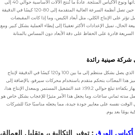
يتراوح بين 40 و120 كيسًا في الدقيقة حسب إعداداتها ونوع الأكياس المنتَجة. عادةً ما تُنتج الآلات الأساسية حوالي 40 إلى
60 كيسًا في الدقيقة للأكياس البقالية العادية، في حين تصل أنظمة السرعة العالية المتقدمة إلى 80-120 كيسًا في الدقيقة
 تؤثر على الإنتاج الكلي، مثل أبعاد الكيس، وما إذا كانت المقبضات
الحال، تميل الإعدادات الأكثر تعقيدًا إلى إبطاء العملية بشكل كبير. ومع
السريعة قادرة على الحفاظ على دقة الأبعاد دون المساس بالمتانة
ي شركة صينية رائدة
يبرز مصنع صيني كبير في السوق بجهازه المتطور الذي يصل بشكل منتظم إلى ما بين 100 و120 كيسًا في الدقيقة لإنتاج
ز هذا المعدّات بتحكم متقدم باستخدام محركات سيرفو، بالإضافة إلى
مستشعرات ضوئية مدمجة تحافظ على تشغيل الجهاز بكفاءة تبلغ حوالي 99.2٪ عند التشغيل المستمر. وبمعدل الإنتاج هذا،
 57600 كيس خلال يوم عمل مدته ثماني ساعات. وما يجعل هذا الأمر مثيرًا للإعجاب بشكل خاص هو
الوقت نفسه على معايير جودة جيدة، مما يجعله مناسبًا جدًا للشركات
 يومًا بعد يوم.
 أكياس الورق
: توفير التكاليف، وتقليل العمالة،