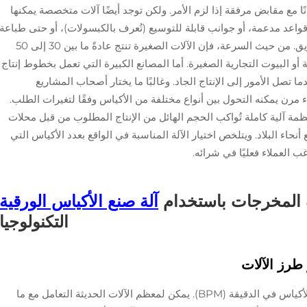
ا مع مقابض مرفقة إذا لزم الأمر. ولكن توجد أيضًا آلات متخصصة يمكنها
قواعد مدعمة، أو جوانب قابلة للتوسيع (تُعرف بالكبسولات)، أو حتى طباعة
الشعارات والتصاميم مباشرة عليها لأغراض التسويق. من حيث السرعة، فإن الآلات الصغيرة تنتج عادةً ما بين 30 إلى 50
ية أو البيوت التجارية الصغيرة. أما المصانع الكبيرة التي تعمل بخطوط إنتاج
 كيس في الدقيقة عندما تصل الأمور إلى الإنتاج الجاد. وغالبًا ما يختار أصحاب المشاريع
مرن يمكنه التحول بين أنواع مختلفة من الأكياس وفقًا لتغيرات الطلب.
مة آلية كاملة تُواكب الحجم الهائل من الإنتاج المطلوب من قبل محلات
اء البلاد. ويتلخص اختيار الآلة المناسبة في الواقع بعدد الأكياس التي
غب العملاء فعليًا في شرائه.
ة المخرجات باستخدام
آلة صنع الأكياس الورقية
التكنولوجيا
 طرز الآلات
عند الحديث عن سرعة الإنتاج، فإننا نقيسها بعدد الأكياس في الدقيقة (BPM). يمكن لمعظم الآلات الحديثة التعامل مع ما