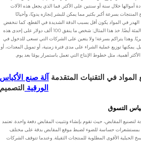
ادة أموالها خلال سنة أو سنتين على الأكثر. فما الذي يجعل هذه الآلات
المنتجات بسرعة أكبر بكثير مما يمكن للبشر إنجازه يدويًا، وأحيانًا
ن الهدر في المواد يكون أقل بسبب الدقة الشديدة في القطع، كما تنخفض
فواتير الطاقة بنسبة تتراوح بين عشرة إلى ثلاثين بالمئة أيضًا. خذ هذا المثال: شخص ما ينفق 100 ألف دولار على إحدى هذه
مطاف بتوفير 8 آلاف دولار شهريًا. وهذا يتراكم بسرعة! ولا يتعين على الشركات التي تسعى للدخول في
. يمكنها توزيع عملية الشراء على مدى فترة زمنية، أو تمويل المعدات، أو
أكثر أهمية، مثل خطوط الإنتاج التي تعمل باستمرار يومًا بعد يوم.
المواد في التقنيات المتقدمة
آلة صنع الأكياس
الورقية
التصميم
كياس التسوق
ة لتصنيع المقابض، حيث تقوم بإنشاء وتثبيت المقابض دفعة واحدة. تعتمد
ة بمستشعرات حساسة للضوء لضبط موقع المقابض بدقة على مختلف
نسخ الحبلية الأقوى المطلوبة للمنتجات الثقيلة. وعندما تتوقف الشركات