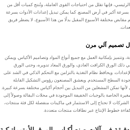
ئيسي، فإنها تقلل من احتياجات القوى العاملة، وتُنتج كميات أقل من
 بسرعة أكبر في أرض المصنع. كما يمكن تبديل إعدادات الأدوات بسرعة
م مقابض مختلفة الأسبوع المقبل بدلًا من هذا الأسبوع، لا يضطر فريق
عدات.
ل تصميم آلي مرن
، وتتميز بإمكانية العمل مع جميع أنواع المواد وتصاميم الأكياس. ويمكن
في ذلك الورق الكرافت العادي، والورق المعاد تدويره، وحتى الورق
إعدادات. ويحافظ نظام التغذية بالتزامن مع التحكم الذكي في الشد على
دة السطح المستخدم. ويعشق المصنعون رؤوس التشكيل القابلة
أنها تمكن المشغلين من التبديل بين أحجام أكياس مختلفة بسرعة كبيرة.
يرة الخاصة بالوجبات الخفيفة الموجودة في محلات البقالة وصولاً إلى
ن الشركات لا تحتاج إلى الاستثمار في ماكينات منفصلة لكل فئة منتجات،
فاءة خطوط الإنتاج عبر نطاقات منتجات متعددة.
قيقة في آلات صنع أكياس الورق الأوتوماتيكية