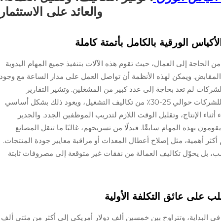
والعائد على الاستثمار
أكياس الورقية بالكامل بأتمتة كاملة
 من الحاجة إلى العمال، حيث تقوم هذه الآلات بتنفيذ جميع المهام اليدوية
لمقابض. ويمكن لهذه الأنظمة أن تواصل العمل على مدار الساعة مع وجود
الشركات لم تعد بحاجة إلى عدد كبير من المشغلين. وتشير التقارير
الصناعية إلى أن الانتقال نحو التشغيل الآلي يوفر للشركات حوالي 25-30٪ من تكاليف التشغيل، ويعود ذلك بشكل أساسي
ناء الإنتاج، وتقليل الوقت اللازم لتدريب الموظفين الجدد. والجدير
ومون بهذه المهام سابقًا. فبدلًا من تسريحهم، غالبًا ما تنقل المصانع
أكثر أهمية، مثل إصلاح أعطال المعدات أو مراقبة معايير جودة المنتجات.
حسب، بل يحوّل تكاليف العمالة من نفقات غير متوقعة إلى مصروفات ثابتة
ب على عائق التكلفة الأولية
ة في البداية، وتتراوح بين خمسين ألف دولار أمريكي إلى أكثر من مئتي ألف