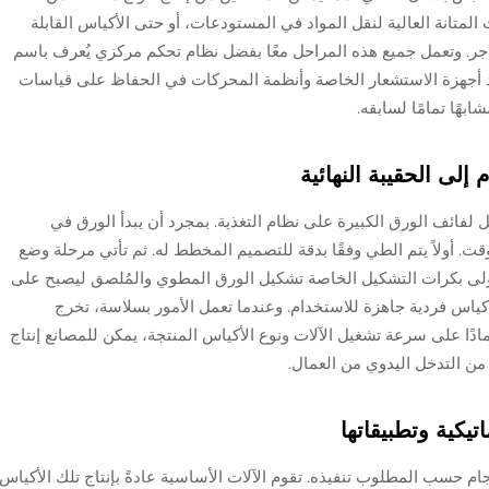
 المتانة العالية لنقل المواد في المستودعات، أو حتى الأكياس القابلة
تاجر. وتعمل جميع هذه المراحل معًا بفضل نظام تحكم مركزي يُعرف باسم
اعد أجهزة الاستشعار الخاصة وأنظمة المحركات في الحفاظ على قياسات
هًا تمامًا لسابقه.
إلى الحقيبة النهائية
حميل لفائف الورق الكبيرة على نظام التغذية. بمجرد أن يبدأ الورق في
ت. أولاً يتم الطي وفقًا بدقة للتصميم المخطط له. ثم تأتي مرحلة وضع
تولى بكرات التشكيل الخاصة تشكيل الورق المطوي والمُلصق ليصبح على
ج أكياس فردية جاهزة للاستخدام. وعندما تعمل الأمور بسلاسة، تخرج
مادًا على سرعة تشغيل الآلات ونوع الأكياس المنتجة، يمكن للمصانع إنتاج
من التدخل اليدوي من العمال.
تيكية وتطبيقاتها
ام حسب المطلوب تنفيذه. تقوم الآلات الأساسية عادةً بإنتاج تلك الأكياس