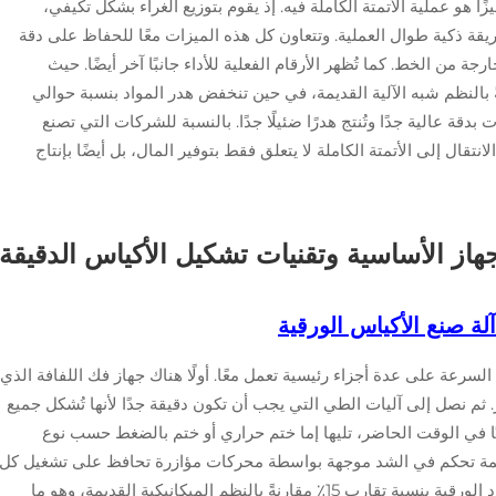
مميزًا هو عملية الأتمتة الكاملة فيه. إذ يقوم بتوزيع الغراء بشكل تكيفي،
طريقة ذكية طوال العملية. وتتعاون كل هذه الميزات معًا للحفاظ على دقة
جة من الخط. كما تُظهر الأرقام الفعلية للأداء جانبًا آخر أيضًا. حيث
 التشغيل بنسبة تقارب 40٪ مقارنةً بالنظم شبه الآلية القديمة، في حين تنخفض هدر المواد بنسبة حوالي
 بدقة عالية جدًا وتُنتج هدرًا ضئيلًا جدًا. بالنسبة للشركات التي تصنع
تقال إلى الأتمتة الكاملة لا يتعلق فقط بتوفير المال، بل أيضًا بإنتاج
هاز الأساسية وتقنيات تشكيل الأكياس الدقيقة
آلة صنع الأكياس الورقية
لسرعة على عدة أجزاء رئيسية تعمل معًا. أولًا هناك جهاز فك اللفافة الذي
ثم نصل إلى آليات الطي التي يجب أن تكون دقيقة جدًا لأنها تُشكل جميع
ائيًا في الوقت الحاضر، تليها إما ختم حراري أو ختم بالضغط حسب نوع
أنظمة تحكم في الشد موجهة بواسطة محركات مؤازرة تحافظ على تشغيل كل
شيء بشكل مستقر. وهذا يقلل فعليًا من هدر المواد الورقية بنسبة تقارب 15٪ مقارنةً بالنظم الميكانيكية القديمة، وهو ما