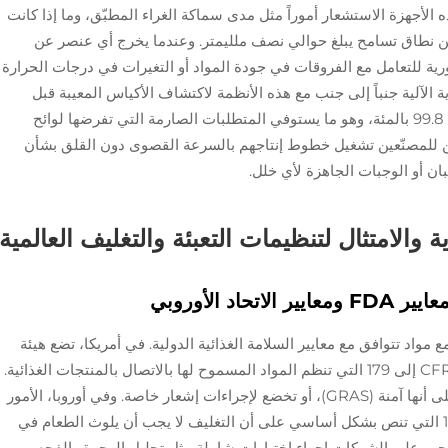
الأجهزة الاستشعار أموراً مثل مدى سماكة الغراء المطبّق، وما إذا كانت
 ضمن نطاق تسامح يبلغ حوالي نصف ملليمتر. وعندما يخرج أي عنصر عن
ورية للتعامل مع الفروقات في جودة المواد أو التغيرات في درجات الحرارة
ة الآلية جنباً إلى جنب مع هذه الأنظمة لاكتشاف الأكياس المعيبة قبل
شحنها. وتبلغ نسبة كشف المنتجات المعيبة حوالي 99.8 بالمئة، وهو ما يستوفي المتطلبات الصارمة التي تفرضها لوائح
كن للمصنّعين تشغيل خطوط إنتاجهم بالسرعة القصوى دون القلق بشأن
بان أو الوجبات الجاهزة لأي خلل.
ة والامتثال لتنظيمات التعبئة والتغليف العالمية
د الأوروبي
واد تتوافق مع معايير السلامة الغذائية الدولية. في أمريكا، تضع هيئة
الغذاء والدواء (FDA) قواعد بموجب البند 21 CFR 174 إلى 179 التي تنظم المواد المسموح لها بالاتصال بالمنتجات الغذائية.
ويجب أن تكون هذه المواد إما معترفًا بها عمومًا على أنها آمنة (GRAS)، أو تخضع لإجراءات إشعار خاصة. وفي أوروبا، الأمور
مشابهة ولكنها تخضع للائحة (EC) رقم 1935/2004 التي تنص بشكل أساسي على أن التغليف لا يجب أن يلوث الطعام في
يجب على الشركات إجراء اختبارات شاملة مثل تحليل الهجرة والفحص