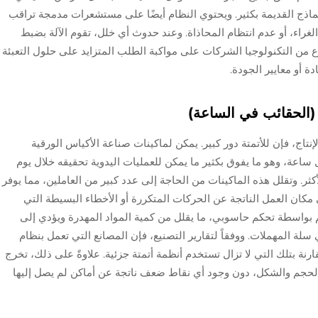
نماذج القديمة بكثير. ويحتوي النظام أيضًا على مستشعرات مدمجة تراقب
راء، أو عدم انتظام المحاذاة. وعند حدوث أي خلل، تقوم الآلة بضبط
نوع من التكنولوجيا الشركات على مواكبة الطلب المتزايد على حلول التعبئة
دة أو معايير الجودة.
 (الحقائب في الساعة)
تاج، فإن للأتمتة دور كبير. يمكن لماكينات صناعة الأكياس الورقية
ساعة، وهو ما يفوق بكثير ما يمكن للعمليات اليدوية تحقيقه خلال يوم
ثر. وتقلل هذه الماكينات من الحاجة إلى عدد كبير من العاملين، مما يوفر
 مكان العمل الناتجة عن الحركات المتكررة أو الأخطاء البسيطة التي
تم بواسطة تحكم حاسوبي، ما يقلل من كمية المواد المهدرة ويؤدي إلى
سلة المهملات. ووفقاً لتقارير التصنيع، فإن المصانع التي تعمل بنظام
ل تُنتج عادةً ما بين 10 إلى 15 ضعفاً مقارنة بتلك التي لا تزال تستخدم أنظمة أتمتة جزئية. علاوةً على ذلك، تخرج
س الحجم والشكل، دون وجود أي نقاط ضعف ناتجة عن أماكن لم يصل إليها