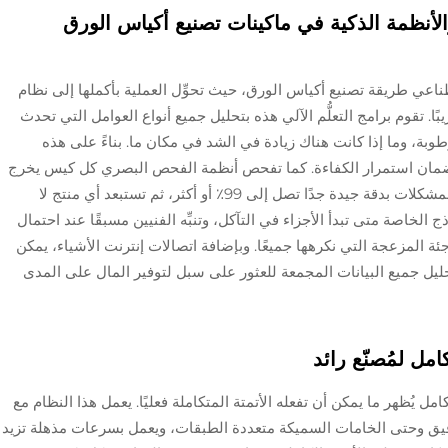
الأنظمة الذكية في ماكينات تصنيع أكياس الورق
اصطناعي طريقة تصنيع أكياس الورق، حيث تحوِّل العملية بأكملها إلى نظام
بًا. تقوم برامج التعلُّم الآلي هذه بتحليل جميع أنواع العوامل التي تحدث
رطوبة، وما إذا كانت هناك زيادة في الشد في مكان ما. بناءً على هذه
 لضمان استمرار الكفاءة. كما تفحص أنظمة الفحص البصري كل كيس يخرج
من خط الإنتاج بحثًا عن العيوب، وتكتشف معظم المشكلات بدقة جيدة جدًا تصل إلى 99٪ أو أكثر، ثم تستبعد أي منتج لا
اذج الخاصة متى تبدأ الأجزاء في التآكل، وتنبِّه الفنيين مسبقًا عند احتمال
 المزعجة التي نكرهها جميعًا. وبإضافة اتصالات إنترنت الأشياء، يمكن
ليل جميع البيانات المجمعة للعثور على سبل لتوفير المال على المدى
امل لمُصنّع رائد
مل يُظهر ما يمكن أن تفعله الأتمتة المتكاملة فعليًا. يعمل هذا النظام مع
لرقيق وحتى الخامات السميكة متعددة الطبقات، ويعمل بسرعات مذهلة تزيد