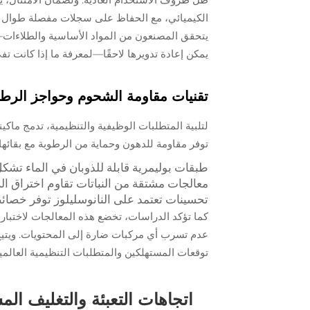
الكيميائي، مع الحفاظ على سجلات مفصلة طوال سل
يتحقق المصنعون من المواد الأساسية والطلاءات—سو
يمكن إعادة تدويرها لاحقًا—لمعرفة ما إذا كانت تفي ف
تقنيات مقاومة الشحوم وحواجز الرطوب
لتلبية المتطلبات الوظيفية والتنظيمية، تدمج ماكينا
توفر مقاومة للدهون وحماية من الرطوبة مع بقائها ق
طبقات بوليمرية قابلة للذوبان في الماء تشكل 
معالجات مشتقة من النباتات تقاوم اختراق ال
تحسينات تعتمد على النانوسليلوز توفر خصائ
كما تؤكد الدراسات، تخضع هذه المعالجات لاختبار
عدم تسرب أي مركبات ضارة إلى المحتويات. ويتيح اع
توقعات المستهلكين والمتطلبات التنظيمية العالمي
اتجاهات التعبئة والتغليف ال