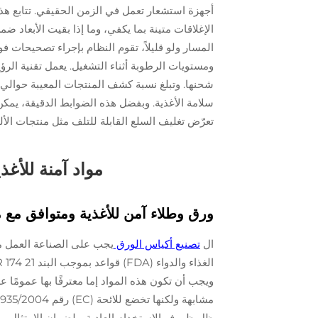
أجهزة استشعار تعمل في الزمن الحقيقي. تتابع هذه 
الإغلاقات متينة بما يكفي، وما إذا بقيت الأبعاد
المسار ولو قليلاً، تقوم النظام بإجراء تصحيحات ف
ومستويات الرطوبة أثناء التشغيل. يعمل تقنية الرؤي
سلامة الأغذية. وبفضل هذه الضوابط الدقيقة، يم
تعرّض تغليف السلع القابلة للتلف مثل منتجات الأل
مواد آمنة للأغذي
ورق وطلاء آمن للأغذية ومتوافق مع معايير FDA ومعايير الاتحا
ال
تصنيع أكياس الورق
يجب على الصناعة العمل مع م
ظل ظروف الاستخدام العادية. ولضمان الامتثال، 