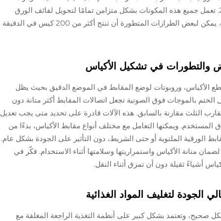
أشارت إليه صناعة التعبئة والتغليف في عام 2023. تعمل جميع هذه المكونات بشكل متزامن تمامًا لتحويل لفائف الورق
العادية إلى منتجات نهائية بمعدلات مثيرة للإعجاب. يمكن لبعض الطرازات المتطورة أن تنتج أكثر من 200 كيس في الدقيقة
بض والتطورات في تشكيل الأكياس
طع الأكياس، وروبوتات لوضع المقابط في الموضع الدقيق بحيث يظل
ل الختم بالموجات فوق الصوتية تجعل اتصالات المقابط أكثر متانة دون
يقارب الثلث مقارنة بالسابق. هذه الآلات قادرة على تحديد متى يجب تعديل
ستخدم. ويمكنها التعامل مع مختلف أنواع مقابط الأكياس، بدءًا من
ابط الورقية الملتوية أو حتى الشريط، دون التأثير على الجودة بشكل عام.
ضمان متانة الأكياس واستمراريتها وسلامتها أثناء الاستخدام. فكّر في
س أشياءً ثقيلة دون أن تمزق أثناء النقل.
 الجودة لتغليف المواد الغذائية
 صحيح، وتعتمد بشكل كبير على أنظمة التغذية الراجعة المغلقة مع