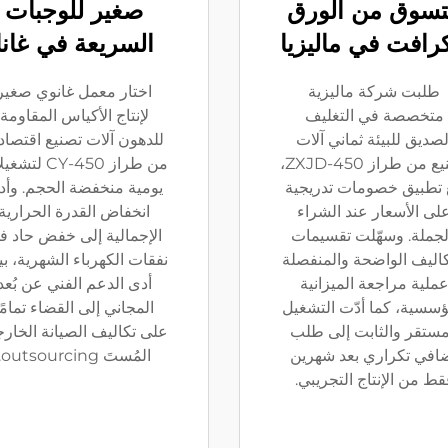
تسوق من الورق
صغير للوجبات
كرافت في ماليزيا
السريعة في غانا
طلبت شركة ماليزية
اختار معمل غانوي صغير
متخصصة في التغليف
لإنتاج الأكياس المقاومة
لصديق للبيئة ثماني آلات
للدهون آلات تصنيع اقتصاد
تصنيع من طراز ZXJD-450،
من طراز CY-450 لت
 تطبيق خصومات تدريجية
يومية منخفضة الحجم. وأد
لى الأسعار عند الشراء
انخفاض القدرة الحرارية
لجملة. وسهّلت تقسيمات
الإجمالية إلى خفض حاد ف
كاليف الواضحة والمنفصلة
نفقات الكهرباء الشهرية، بي
ملية مراجعة الميزانية
أدى الدعم الفني عن بُعد
ؤسسية، كما أدّت التشغيل
المجاني إلى القضاء تمامًا
مستقر والثابت إلى طلب
على تكاليف الصيانة الخارج
افي تكراري بعد شهرين
المُستَ outsourcing.
قط من الإنتاج التجريبي.