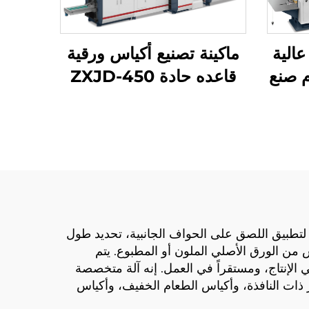
JD-400/650/85 عالية
ماكينة تصنيع أكياس ورقية
م صنع
قاعده حادة ZXJD-450
تم استخدام جهاز صناعة أكياس ورقية ذات قاع حاد عالي السرعة بنظام ميكانيكي كمبيوتر JYD-400/650/850 لتطبيق اللصق على الحواف الجانبية، تحديد طول
 من الورق الأصلي الملون أو المطبوع. يتم
 الإنتاج، ومستقراً في العمل. إنه آلة متخصصة
 ذات النافذة، وأكياس الطعام الخفيف، وأكياس