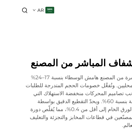
AR
لشفاف المباشر من المصنع
تقلل أسعار الاقتباسات المباشرة من المصنع هامش الوسطاء بنسبة 17–24%
لمحليين. وتُفعَّل خصومات الحجم المتدرجة للطلبات
ات، إلى جانب تصاميم المحركات منخفضة الاستهلاك التي
تخفض تكاليف الطاقة الشهرية بنسبة 60%. ويحدّ التقطيع الدقيق بواسطة
المحركات المؤازرة من هدر الورق الخام إلى أقل من 0.4%، مما يُقلّص دورة
د على الاستثمار (ROI) للمصنّعين في قطاعات المخابز والتجزئة والتغليف
الم.