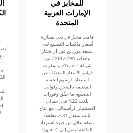
للمخابز في
ال
الإمارات العربية
ال
المتحدة
قامت مخبزٌ في دبي بمقارنة
ا
أسعار ماكينات التصنيع لدى
سبعة موردين قبل أن تختار
مع
وحدات ZXFD-290 من
ع
شركة Zhuxin. وأسفرت
با
فواتير الأسعار المفصّلة عن
الت
استبعاد الرسوم الخفية
ع
المتعلقة بالشحن وقوالب
الم
التصنيع، ما حقّق وفورات
ال
بلغت 22% في إجمالي
إض
الاستثمار الرأسمالي، مع إنتاج
ف
ثابت بمعدل 200 قطعة/
دقيقة عجّل من فترة استرداد
التكلفة لتصل إلى 14 شهرًا