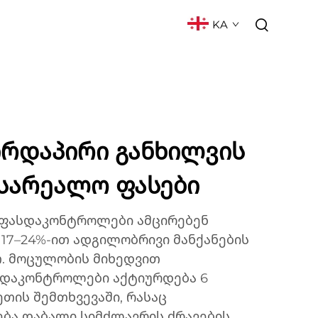
KA
ᲥᲢᲘ
ᲮᲨᲘᲠᲐᲓ ᲓᲐᲡᲛᲣᲚᲘ ᲙᲘᲗᲮᲕᲔᲑᲘ
ირდაპირი განხილვის
სარეალო ფასები
 ფასდაკონტროლები ამცირებენ
ს 17–24%-ით ადგილობრივი მანქანების
. მოცულობის მიხედვით
სდაკონტროლები აქტიურდება 6
თის შემთხვევაში, რასაც
ა დაბალი სიმძლავრის ძრავების