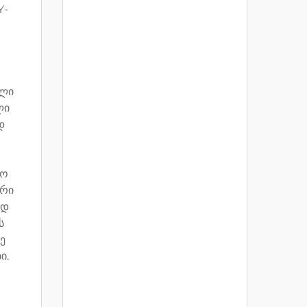
Y-
ალი
ლი
დ
სო
ური
ად
ს
ე
ი.