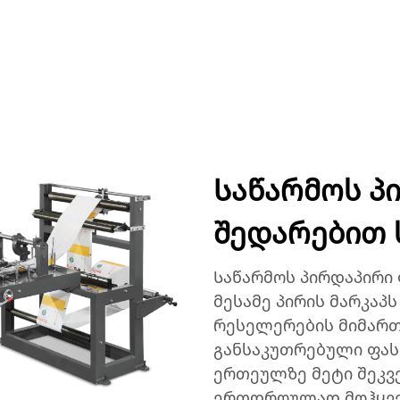
ᲣᲥᲢᲔᲑᲘ
ᲐᲞᲚᲘᲙᲐᲪᲘᲔᲑᲘ
ᲙᲝᲛᲞᲐᲜᲘᲐ
ᲡᲘᲐᲮᲚᲔᲔᲑᲘ
ᲙᲝᲜᲢᲐ
Საწარმოს პ
შედარებით 
Საწარმოს პირდაპირი
მესამე პირის მარკაპ
რესელერების მიმართ
განსაკუთრებული ფა
ერთეულზე მეტი შეკვე
ერთდროულად მოჰყვებ