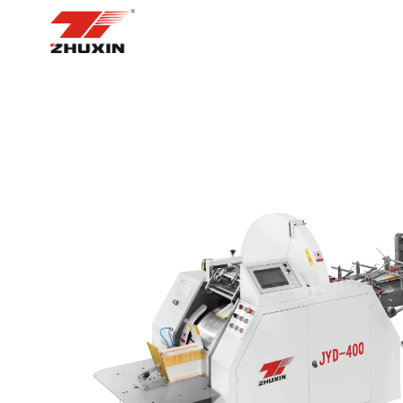
ᲡᲐᲬᲧᲘᲡᲘ ᲒᲕᲔᲠᲓᲘ
ᲞᲠᲝᲓ