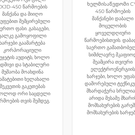
ხელმისაწვდომი C
ZXJD-450 წარმოების
450 წარმოების
მანქანა და მიიღო
მანქანები დაბალი
ტუფებით შემცირებული
მოცულობის
აერთო ფასი. გასაგები,
ყოველდღიური
ცალკე გამოყოფილი
წარმოებისთვის. დაბ
ხარჯები გაამარტება
საერთო გამათბობე
კორპორაციული
სიმძლავრე მკაფიო
იუჯეტის აუდიტს, ხოლო
შეამცირა თვიური
უდმივი და სტაბილური
ელექტროენერგიის
მუშაობა მოახდინა
ხარჯები, ხოლო უფა
ამატებითი ხელახალი
დაშორებული ტექნიკ
შეკვეთის გაკეთებას
მხარდაჭერა სრული
ხოლოდ ორი საცდელი
არიდა მესამე მხარი
რმოების თვის შემდეგ.
მომსახურების გარეშ
მომსახურების ხარჯებ