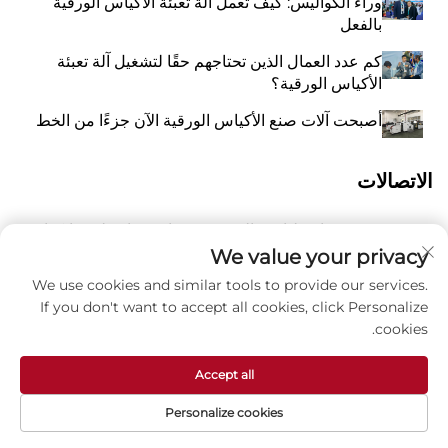
وراء الكواليس: كيف تعمل آلة تعبئة الأكياس الورقية
بالفعل
كم عدد العمال الذين تحتاجهم حقًا لتشغيل آلة تعبئة
الأكياس الورقية؟
أصبحت آلات صنع الأكياس الورقية الآن جزءًا من الخط
الاتصالات
رقم 118 شارع ليانغيو الشرقية، تشانغتشياو، بلدة وانكوان،
أ
بينغيانغ، مدينة ونتشو، مقاطعة تشيجيانغ، الصين 325409
We value your privacy
We use cookies and similar tools to provide our services.
8615988795434
P
If you don't want to accept all cookies, click Personalize
cookies.
ز
[email protected]
Accept all
Personalize cookies
حقوق الطبع والنشر © شركة تشجيانغ زهوكسين للماكينات
المحدودة -
سياسة الخصوصية