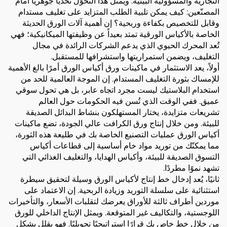
التجارية والمسؤولية البيئية. ويمثل هذا التحوّل تحدياً جوهرياً أمام
المصنّعين: كيف يمكن تلبية الطلب المتزايد على تغليف مستدام
وقابل للتخصيص بكفاءة وربحية؟ إن أهمية آلات الورق الحديثة
الخاصة بالأكياس الورقية تمتد بعيداً عن وظيفتها الميكانيكية؛ فهي
تُعد المحرك الحيوي الذي يدعم الشركات الرائدة في مجال
التغليف، ويضمن استمراريتها واستشرافها للمستقبل.
أولاً، يعد الاستثمار في ماكينات ورق أكياس الورق أمرًا بالغ الأهمية
للإمساك بثورة التغليف المستدام. إن الموجة العالمية للحد من
استخدام البلاستيك ليست مجرد اتجاه عابر، بل هي تحول سوقي
عميق. ففي الوقت الذي تُسن فيه الحكومات حول العالم
تشريعات متزايدة، يختار المستهلكون بنشاط البدائل الصديقة
للبيئة. ومن خلال إنتاج ورق الكرافت عالي الجودة، تضع ماكينات
أكياس الورق عمليات التصنيع الخاصة بك في طليعة هذه الثورة،
مما يمكنّك من توريد مواد خام أساسية إلى قطاعات أكياس
التسوق الصديقة للبيئة، وأكياس الهدايا، والتغليف الغذائي التي
تشهد نموًا مطردًا.
ثانيًا، يُعد إدخال خط إنتاج لأكياس الورق وسيلة لتحقيق سيطرة
استثنائية على سلسلة التوريد وزيادة الربحية. إن الاعتماد على
موردين أطراف ثالثة للأوراق يعرضك لتقلبات الأسعار، والتأخيرات
اللوجستية، والتكاليف غير المتوقعة. ويمثل الإنتاج الداخلي للورق
من خلال خط خاص بك قرارًا استراتيجيًا تحويليًا. فهو يقلل بشكل