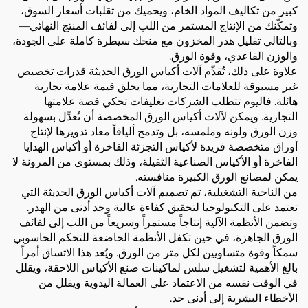
كبير من تكاليف المواد الخام، ويحميك من تقلبات أسعار السوق،
وتمكّنك من الإنتاج المستمر من اللب إلى لفائف المنتج النهائي—
وبالتالي تقليل هدر المخزون مع منحك سيطرة كاملة على الجودة،
والوزن القاعدي، وقوة الورق.
علاوة على ذلك، تُقدِّم آلات أكياس الورق الحديثة قدرات تخصيص
غير مسبوقة للعلامات التجارية، مما يخلق قيمة علامة تجارية
هائلة. فاليوم تتطلب الشركات تغليفات تحكي قصة علامتها
التجارية. ويمكن لآلات أكياس الورق المخصصة أن تُعدِّل بسهولة
وزن الورق ولونه وملمسه، بل وتدمج أليافاً معاد تدويرها لإنتاج
أوراق متخصصة فريدة لأكياس التجزئة الفاخرة أو أكياس الهدايا
الفاخرة أو الأكياس الصناعية الثقيلة، وذلك بمستوى من المرونة لا
يمكن لمصانع الورق الكبيرة منافسته.
من الناحية التشغيلية، تم تصميم آلات أكياس الورق الحديثة التي
تعتمد على التكنولوجيا لتحقيق كفاءة عالية وحد أدنى من الهدر.
وتضمن الأنظمة الآلية إنتاجاً مستمراً وسريعاً من اللب إلى لفائف
الورق الجاهزة، في حين تكفل الأنظمة الخاضعة للتحكم الحاسوبي
سمكاً وقوة متساويين لكل متر من الورق. ويُعد هذا الاتساق أمراً
بالغ الأهمية لتشغيل سلس لماكينات صنع الأكياس اللاحقة، ويقلل
في الوقت نفسه من الاعتماد على العمالة اليدوية ويقلل من
الأخطاء البشرية إلى أدنى حد.