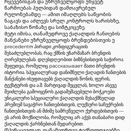
რყევებისგან და უზრუნველყოფს უწყვეტ
წარმოებას პულპიდან დამთავრებულ
რულონებამდე — ამით იმაღლებს საწყობის
ნაგავს და აძლევს სრულ კონტროლს ხარისხზე,
საბაზისო წონაზე და სიმტკიცეზე.
Მეტი იმისა, თანამედროვე ქაღალდის ჩანთების
მანქანები უზრუნველყოფს ბრენდებისთვის უ
precedentო პირადი კონფიგურაციის
შესაძლებლობას, რაც ქმნის უზარმაზარ ბრენდის
ღირებულებას. დღესდღეობით ბიზნესისთვის საჭიროა
შეფუთვა, რომელიც рассказывает მათი ბრენდის
ისტორია. სპეციალურად დანიშნული ქაღადის ჩანთების
მანქანები ისუფთავებს ქაღალდის წონის, ფერის,
ტექსტურის და ა.შ. მარტივად შეცვლას, ხოლო ასევე
შეიძლება გამოიყენოს გადამუშავებული ბოჭკოები
უნიკალური სპეციალური ქაღალდის შესაქმნელად
პრემიუმ სავაჭრო ჩანთებისთვის, ლუქსური საჩუქრების
ჩანთებისთვის ან მძიმე სამრეწველო ქურდებისთვის —
ეს არის მოქნილობა, რომელიც არ აქვს თანაბარი დიდ
ქაღალდის ქარხნებთან შედარებით.
Ოპერაციულად, თანამედროვე ტექნოლოგიებზე