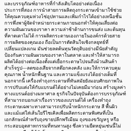
และบรรจุภัณฑ์อาหารที่กำลังเติบโตอย่างต่อเนื่อง
ประการที่สอง การนำสายการผลิตถุงกระดาษเข้ามาใช้ช่วย
ให้คุณควบคุมห่วงโซ่อุปทานและเพิ่มกำไรได้อย่างเหนือชั้น
การพึ่งพาผู้จัดจำหน่ายกระดาษภายนอกทำให้คุณเสี่ยงต่อ
ความผันผวนของราคา ความล่าช้าด้านการขนส่ง และต้นทุน
ที่คาดเดาไม่ได้ การผลิตกระดาษเองภายในองค์กรด้วยสาย
การผลิตของคุณเอง ถือเป็นการตัดสินใจเชิงกลยุทธ์ที่
เปลี่ยนแปลงเกม มันช่วยลดต้นทุนวัตถุดิบอย่างมีนัยสำคัญ
ป้องกันความผันผวนของราคาในตลาด และทำให้สามารถ
ผลิตได้อย่างต่อเนื่องตั้งแต่เยื่อกระดาษไปจนถึงม้วนสินค้า
สำเร็จรูป—ลดของเสียจากสต๊อกคงคลัง และให้การควบคุม
คุณภาพ น้ำหนักพื้นฐาน และความแข็งแรงได้อย่างเต็มที่
นอกจากนี้ เครื่องทำถุงกระดาษที่ทันสมัยยังมอบศักยภาพใน
การปรับแต่งให้กับแบรนด์ได้อย่างไม่เคยมีมาก่อน สร้างมูลค่า
ทางแบรนด์อย่างมหาศาล ธุรกิจในปัจจุบันต้องการบรรจุภัณฑ์
ที่สามารถบอกเล่าเรื่องราวของแบรนด์ได้ เครื่องทำถุง
กระดาษเฉพาะทางสามารถปรับน้ำหนักกระดาษ สี พื้นผิว
และแม้แต่ใส่เส้นใยรีไซเคิลเพื่อผลิตกระดาษพิเศษที่เป็น
เอกลักษณ์สำหรับถุงขายปลีกพรีเมียม ถุงของขวัญหรู หรือ
กระสอบอุตสาหกรรมที่ทนทานสูง ซึ่งความยืดหยุ่นเช่นนี้ไม่