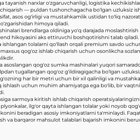
tayanish narxlar o'zgaruvchanligi, logistika kechikishlar
lab chiqarish — puldan tushonchagacha bo'lgan uzluksiz is
fat, asos og'irligi va mustahkamlik ustidan to'liq nazorat
 o'zgarishidan himoya qiladi.
inalari brendlarga oldiniga yo'q darajada moslashtirish 
 brend hikoyasini aks ettiruvchi boshqotirishni talab qila
ayta ishlangan tolalarni qo'llash orqali premium savdo uc
maxsus qog'oz ishlab chiqarish uchun osonlikcha sozlan
ikdir.
a asoslangan qog'oz sumka mashinalari yuqori samarador
lpdan tugallangan qog'oz g'ildiragigacha bo'lgan uzluksiz
ozning har bir metri uchun bir xil qalinligi va mustahkamli
iq ishlash uchun muhim ahamiyatga ega bo'lib, bir vaqtn
i.
ga sarmoya kiritish ishlab chiqarish operatsiyalaringizni
plyonkalar, ilg'or qayta ishlangan tolalar yoki noyob qog
konini beradigan asosiy imkoniyatlarni ta'minlaydi. Faqa
tirish va barqaror mahsulot talablari bajarish imkonini beru