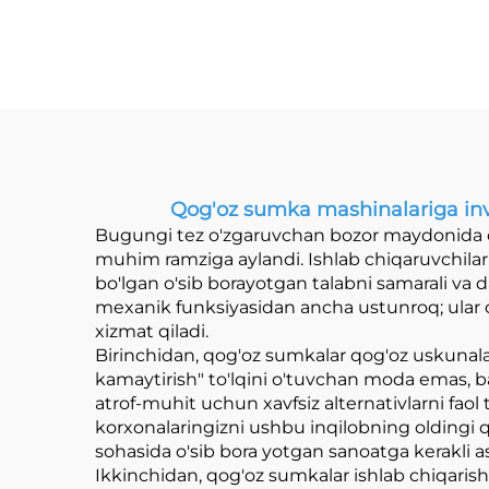
sumka mashinasi
Qog'oz sumka mashinalariga inves
Bugungi tez o'zgaruvchan bozor maydonida o
muhim ramziga aylandi. Ishlab chiqaruvchilar 
bo'lgan o'sib borayotgan talabni samarali v
mexanik funksiyasidan ancha ustunroq; ular c
xizmat qiladi.
Birinchidan, qog'oz sumkalar qog'oz uskunalar
kamaytirish" to'lqini o'tuvchan moda emas, b
atrof-muhit uchun xavfsiz alternativlarni faol 
korxonalaringizni ushbu inqilobning oldingi 
sohasida o'sib bora yotgan sanoatga kerakli a
Ikkinchidan, qog'oz sumkalar ishlab chiqarish l