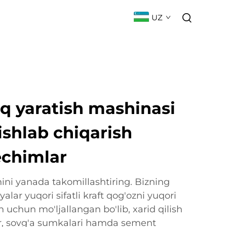
UZ
ILIKLAR
BOG'LANISH
FAQ
q yaratish mashinasi
ishlab chiqarish
yechimlar
nini yanada takomillashtiring. Bizning
yalar yuqori sifatli kraft qog'ozni yuqori
 uchun mo'ljallangan bo'lib, xarid qilish
, sovg'a sumkalari hamda sement