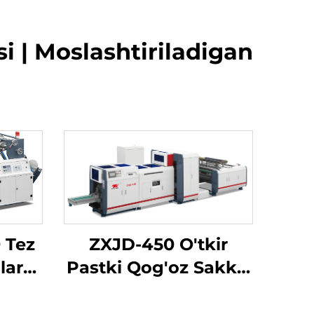
 | Moslashtiriladigan
 Tez
ZXJD-450 O'tkir
lar
Pastki Qog'oz Sakkiz
ma
Yaratish Masini