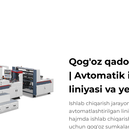
OTLAR
ISTIQBOLLI TARMOQLAR
KOMPANIYA
YANG
Qog'oz qado
| Avtomatik 
liniyasi va 
Ishlab chiqarish jarayo
avtomatlashtirilgan lini
hajmda ishlab chiqarish
uchun qog'oz sumkalar