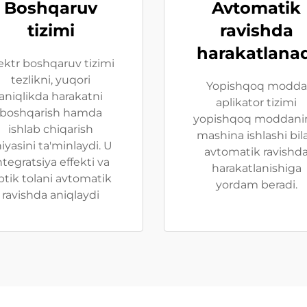
Boshqaruv
Avtomatik
tizimi
ravishda
harakatlana
ektr boshqaruv tizimi
tezlikni, yuqori
Yopishqoq modda
aniqlikda harakatni
aplikator tizimi
boshqarish hamda
yopishqoq moddani
ishlab chiqarish
mashina ishlashi bil
niyasini ta'minlaydi. U
avtomatik ravishd
ntegratsiya effekti va
harakatlanishiga
ptik tolani avtomatik
yordam beradi.
ravishda aniqlaydi