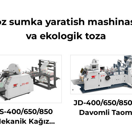
oz sumka yaratish mashinasi
va ekologik toza
JD-400/650/850
S-400/650/850
Davomli Taom
ekanik Kağız
Uchun Boʻyit
mka Yetkazish
Masini