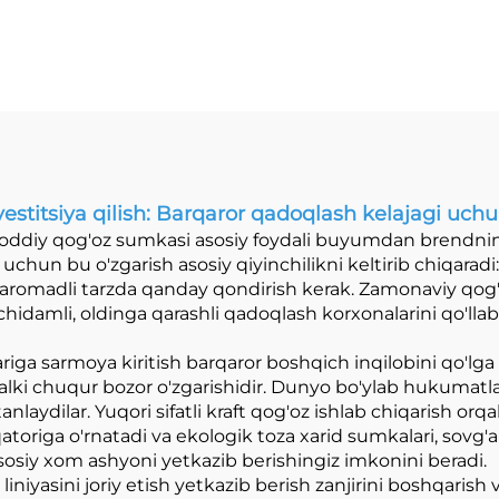
Mashini
titsiya qilish: Barqaror qadoqlash kelajagi uchun 
ddiy qog'oz sumkasi asosiy foydali buyumdan brendning
uchun bu o'zgarish asosiy qiyinchilikni keltirib chiqaradi
a daromadli tarzda qanday qondirish kerak. Zamonaviy qo
hidamli, oldinga qarashli qadoqlash korxonalarini qo'll
iga sarmoya kiritish barqaror boshqich inqilobini qo'lga
alki chuqur bozor o'zgarishidir. Dunyo bo'ylab hukumatl
tanlaydilar. Yuqori sifatli kraft qog'oz ishlab chiqarish or
qatoriga o'rnatadi va ekologik toza xarid sumkalari, sov
sosiy xom ashyoni yetkazib berishingiz imkonini beradi.
iniyasini joriy etish yetkazib berish zanjirini boshqarish