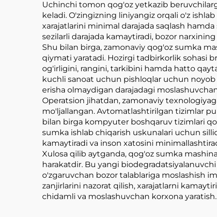
Uchinchi tomon qog'oz yetkazib beruvchilarga 
keladi. O'zingizning liniyangiz orqali o'z ish
xarajatlarini minimal darajada saqlash hamda si
sezilarli darajada kamaytiradi, bozor narxining
Shu bilan birga, zamonaviy qog'oz sumka mash
qiymati yaratadi. Hozirgi tadbirkorlik sohasi
og'irligini, rangini, tarkibini hamda hatto q
kuchli sanoat uchun pishloqlar uchun noyob 
erisha olmaydigan darajadagi moslashuvchanl
Operatsion jihatdan, zamonaviy texnologiyag
mo'ljallangan. Avtomatlashtirilgan tizimlar pu
bilan birga kompyuter boshqaruv tizimlari qog'
sumka ishlab chiqarish uskunalari uchun sill
kamaytiradi va inson xatosini minimallashtirad
Xulosa qilib aytganda, qog'oz sumka mashinasi
harakatdir. Bu yangi biodegradatsiyalanuvchi 
o'zgaruvchan bozor talablariga moslashish im
zanjirlarini nazorat qilish, xarajatlarni kamay
chidamli va moslashuvchan korxona yaratish.