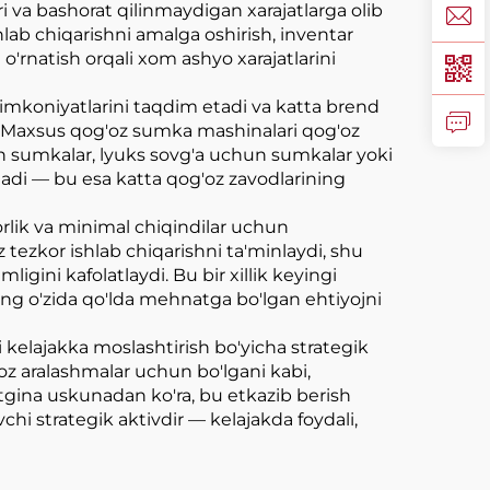
i va bashorat qilinmaydigan xarajatlarga olib
hlab chiqarishni amalga oshirish, inventar
 o'rnatish orqali xom ashyo xarajatlarini
imkoniyatlarini taqdim etadi va katta brend
di. Maxsus qog'oz sumka mashinalari qog'oz
hun sumkalar, lyuks sovg'a uchun sumkalar yoki
adi — bu esa katta qog'oz zavodlarining
lik va minimal chiqindilar uchun
 tezkor ishlab chiqarishni ta'minlaydi, shu
gini kafolatlaydi. Bu bir xillik keyingi
ing o'zida qo'lda mehnatga bo'lgan ehtiyojni
 kelajakka moslashtirish bo'yicha strategik
'oz aralashmalar uchun bo'lgani kabi,
tgina uskunadan ko'ra, bu etkazib berish
vchi strategik aktivdir — kelajakda foydali,