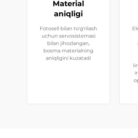
Material
aniqligi
Fotosell bilan to'g'rilash
El
uchun servosistemasi
bilan jihozlangan,
bosma materialning
aniqligini kuzatadi
li
i
o