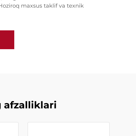
Hoziroq maxsus taklif va texnik
fzalliklari