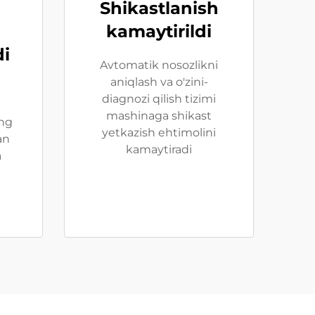
Shikastlanish
kamaytirildi
di
Avtomatik nosozlikni
aniqlash va o'zini-
diagnozi qilish tizimi
mashinaga shikast
ng
yetkazish ehtimolini
an
kamaytiradi
a