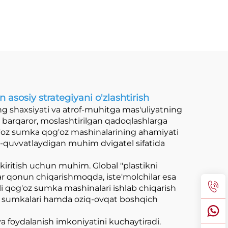
asosiy strategiyani o'zlashtirish
 shaxsiyati va atrof-muhitga mas'uliyatning
: barqaror, moslashtirilgan qadoqlashlarga
g'oz sumka qog'oz mashinalarining ahamiyati
ab-quvvatlaydigan muhim dvigatel sifatida
 kiritish uchun muhim. Global "plastikni
ar qonun chiqarishmoqda, iste'molchilar esa
qali qog'oz sumka mashinalari ishlab chiqarish
g'a sumkalari hamda oziq-ovqat boshqich
 va foydalanish imkoniyatini kuchaytiradi.