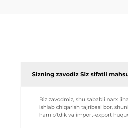
Sizning zavodiz Siz sifatli mah
Biz zavodmiz, shu sababli narx jiha
ishlab chiqarish tajribasi bor, shun
ham o'tdik va import-export huquqi