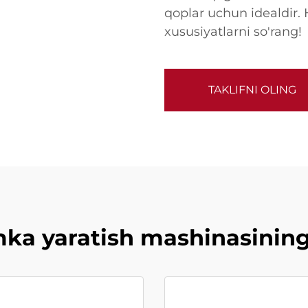
qoplar uchun idealdir. 
xususiyatlarni so'rang!
TAKLIFNI OLING
ka yaratish mashinasining a