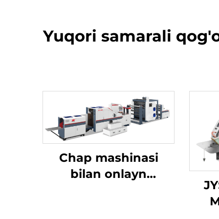
Yuqori samarali qog'
Chap mashinasi
bilan onlayn
JY
ishlaydigan kvadrat
M
pastki qismi kaqon
Su