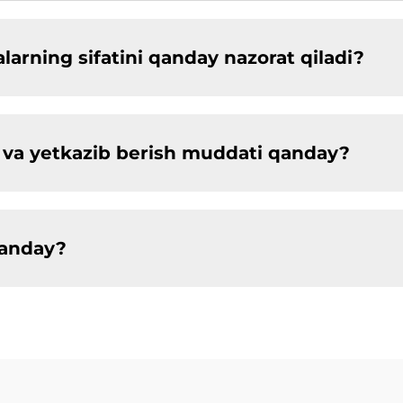
arning sifatini qanday nazorat qiladi?
ligi va yetkazib berish muddati qanday?
qanday?