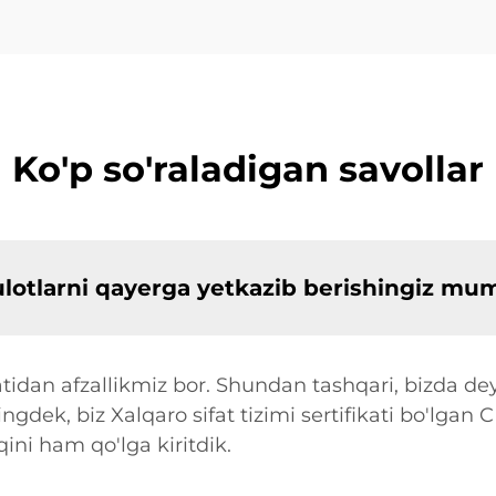
Ko'p so'raladigan savollar
sulotlarni qayerga yetkazib berishingiz mu
tidan afzallikmiz bor. Shundan tashqari, bizda dey
ingdek, biz Xalqaro sifat tizimi sertifikati bo'lgan 
ni ham qo'lga kiritdik.