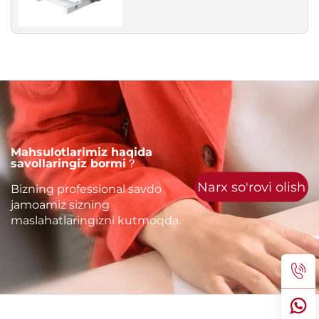
Mahsulotlarimiz haqida
savollaringiz bormi？
Narx so'rovi olish
Bizning professional savdo
jamoamiz sizning
maslahatlaringizni kutmoqda.