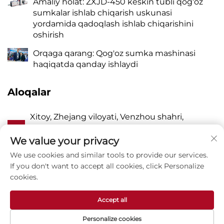
Amaliy holat: ZXJD-450 keskin tubli qog‘oz
sumkalar ishlab chiqarish uskunasi
yordamida qadoqlash ishlab chiqarishini
oshirish
Orqaga qarang: Qog'oz sumka mashinasi
haqiqatda qanday ishlaydi
Aloqalar
Xitoy, Zhejang viloyati, Venzhou shahri,
A
Pinayang, Vanquan tumani, Jhangqiao,
Sharqiy Lyangyou ko'chasi, 118-uy
We value your privacy
We use cookies and similar tools to provide our services.
P
8615988795434
If you don't want to accept all cookies, click Personalize
cookies.
E
[email protected]
Accept all
Personalize cookies
Mualliflik huquqi © Zhejiang Zhuxin Machinery