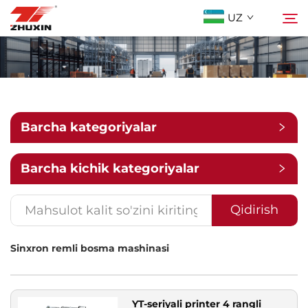
UZ
Mahsulotlar
Qidirish
Istiqbolli Tarmoqlar
Barcha kategoriyalar
Kompaniya
Barcha kichik kategoriyalar
Yangiliklar
Qidirish
Sinxron remli bosma mashinasi
Bog'lanish
Tez-tez So'raladigan Savollar
YT-seriyali printer 4 rangli