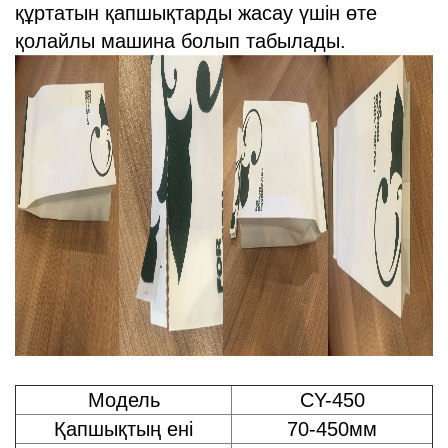
құртатын қапшықтарды жасау үшін өте
қолайлы машина болып табылады.
Модель
CY-450
Қапшықтың ені
70-450мм