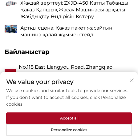
Жағдай зерттеуі: ZXJD-450 Қатты Табанды
Қағаз Қапшық Жасау Машинасы арқылы
Жабдықтау Өндірісін Көтеру
Артқы сцена: Қағаз пакет жасайтын
машина қалай жұмыс істейді
Байланыстар
No.118 East Liangyou Road, Zhangqiao,
А
Wanquan Town, Pingyang, Wenzhou City,
Zhejiang P.R. China 325409
We value your privacy
We use cookies and similar tools to provide our services.
P
8615988795434
If you don't want to accept all cookies, click Personalize
cookies.
E
[email protected]
Accept all
Personalize cookies
Авторлық құқық © Zhejiang Zhuxin Machinery