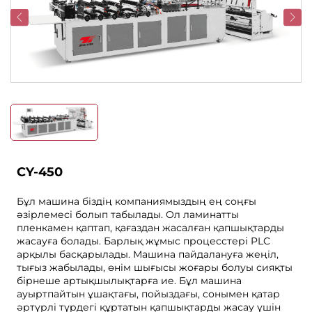
CY-450
Бұл машина біздің компаниямыздың ең соңғы
әзірлемесі болып табылады. Ол ламинатты
пленкамен қаптап, қағаздан жасалған қапшықтарды
жасауға болады. Барлық жұмыс процесстері PLC
арқылы басқарылады. Машина пайдалануға жеңіл,
тығыз жабылады, өнім шығысы жоғары болуы сияқты
бірнеше артықшылықтарға ие. Бұл машина
ауыртпайтын ұшақтағы, пойыздағы, сонымен қатар
әртүрлі түрдегі құртатын қапшықтарды жасау үшін