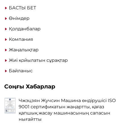
БАСТЫ БЕТ
Өнімдер
Қолданбалар
Компания
Жаңалықтар
Жиі қойылатын сұрақтар
Байланыс
Соңғы Хабарлар
Чжэцзян Жучсин Машина өндірушісі ISO
9001 сертификатын жаңартты, қағаз
қапшық жасау машинасының сапасын
нығайтты