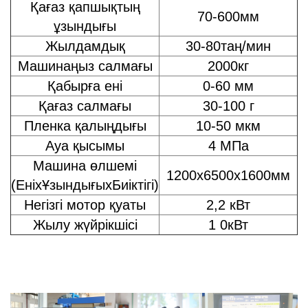
Қағаз қапшықтың
70-600мм
ұзындығы
Жылдамдық
30-80таң/мин
Машинаңыз салмағы
2000кг
Қабырға ені
0-60 мм
Қағаз салмағы
30-100 г
Пленка қалыңдығы
10-50 мкм
Ауа қысымы
4 МПа
Машина өлшемі
1200x6500x1600мм
(ЕніxҰзындығыxБиіктігі)
Негізгі мотор қуаты
2,2 кВт
Жылу жүйрікшісі
1 0кВт