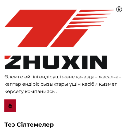
Әлемге әйгілі өндіруші және қағаздан жасалған
қаптар өндіріс сызықтары үшін кәсіби қызмет
көрсету компаниясы.
Тез Сілтемелер