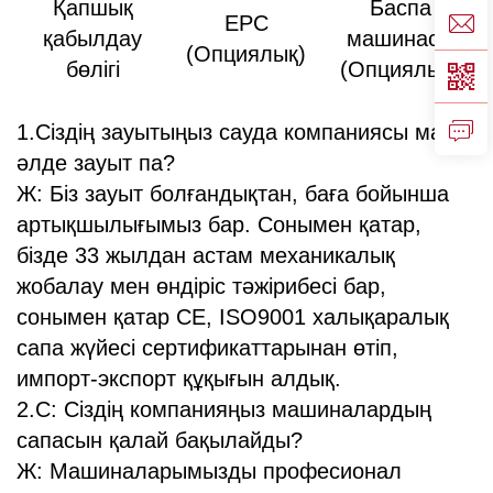
Қапшық
Баспа
EPC
қабылдау
машинасы
(Опциялық)
бөлігі
(Опциялық)
1.Сіздің зауытыңыз сауда компаниясы ма,
әлде зауыт па?
Ж: Біз зауыт болғандықтан, баға бойынша
артықшылығымыз бар. Сонымен қатар,
бізде 33 жылдан астам механикалық
жобалау мен өндіріс тәжірибесі бар,
сонымен қатар CE, ISO9001 халықаралық
сапа жүйесі сертификаттарынан өтіп,
импорт-экспорт құқығын алдық.
2.С: Сіздің компанияңыз машиналардың
сапасын қалай бақылайды?
Ж: Машиналарымызды професионал