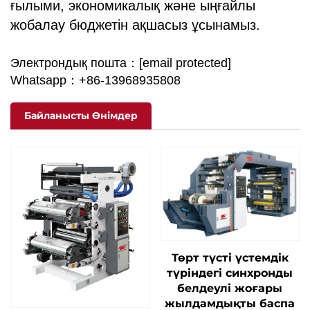
ғылыми, экономикалық және ыңғайлы
жобалау бюджетін ақшасыз ұсынамыз.
Электрондық пошта：
[email protected]
Whatsapp：+86-13968935808
Байланысты Өнімдер
Төрт түсті үстемдік
түріндегі синхронды
белдеулі жоғары
жылдамдықты баспа