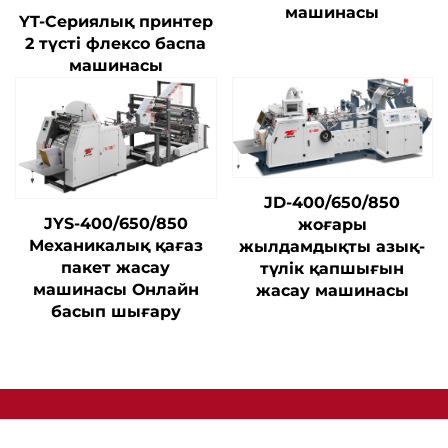
машинасы
YT-Сериялық принтер
2 түсті флексо баспа
машинасы
JD-400/650/850
JYS-400/650/850
жоғары
Механикалық қағаз
жылдамдықты азық-
пакет жасау
түлік қапшығын
машинасы Онлайн
жасау машинасы
басып шығару