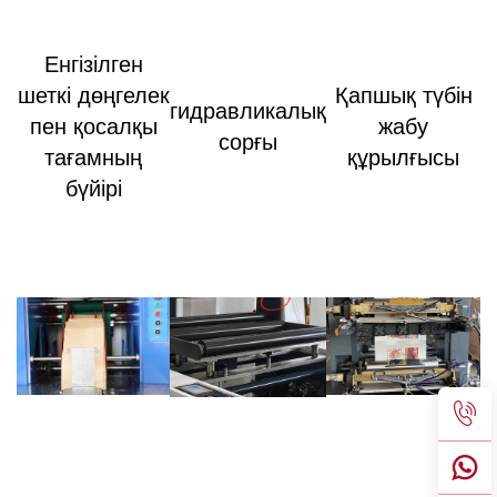
Енгізілген
шеткі дөңгелек
Қапшық түбін
гидравликалық
пен қосалқы
жабу
сорғы
тағамның
құрылғысы
бүйірі