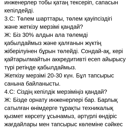
инженерлер тобы қатаң тексеріп, сапасын
кепілдейді.
3.С: Төлем шарттары, төлем қауіпсіздігі
және жеткізу мерзімі қандай?
Ж: Біз 30% алдын ала төлемді
қабылдаймыз және қалғанын жүктің
жіберілуінен бұрын төлейді. Сондай-ақ, кері
қайтарылмайтын аккредитивті есеп айырысу
түрі ретінде қабылдаймыз.
Жеткізу мерзімі 20-30 күн. Бұл тапсырыс
санына байланысты.
4.С: Сіздің кепілдік мерзіміңіз қандай?
Ж: Бізде орнату инженерлері бар. Барлық
сатылған өнімдерге тұрақты техникалық
қызмет көрсету ұсынамыз, әртүрлі өндіріс
жағдайлары мен тапсырыс көлеміне сәйкес