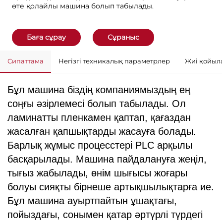
өте қолайлы машина болып табылады.
Баға сұрау
Сұраныс
Сипаттама
Негізгі техникалық параметрлер
Жиі қойыл
Бұл машина біздің компаниямыздың ең
соңғы әзірлемесі болып табылады. Ол
ламинатты пленкамен қаптап, қағаздан
жасалған қапшықтарды жасауға болады.
Барлық жұмыс процесстері PLC арқылы
басқарылады. Машина пайдалануға жеңіл,
тығыз жабылады, өнім шығысы жоғары
болуы сияқты бірнеше артықшылықтарға ие.
Бұл машина ауыртпайтын ұшақтағы,
пойыздағы, сонымен қатар әртүрлі түрдегі